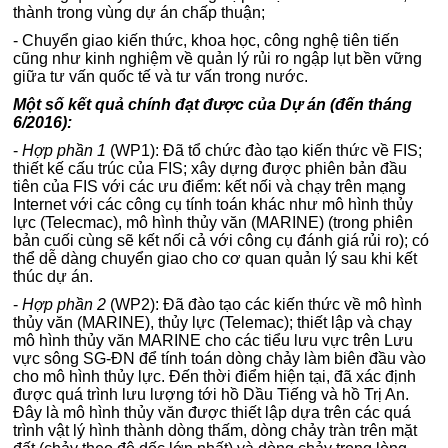
thành trong vùng dự án chấp thuận;
- Chuyển giao kiến thức, khoa học, công nghệ tiên tiến
cũng như kinh nghiệm về quản lý rủi ro ngập lụt bền vững
giữa tư vấn quốc tế và tư vấn trong nước.
Một số kết quả chính đạt được của Dự án (đến tháng
6/2016):
-
Hợp phần 1
(WP1): Đã tổ chức đào tạo kiến thức về FIS;
thiết kế cấu trúc của FIS; xây dựng được phiên bản đầu
tiên của FIS với các ưu điểm: kết nối và chạy trên mạng
Internet với các công cụ tính toán khác như mô hình thủy
lực (Telecmac), mô hình thủy văn (MARINE) (trong phiên
bản cuối cùng sẽ kết nối cả với công cụ đánh giá rủi ro); có
thể dễ dàng chuyển giao cho cơ quan quản lý sau khi kết
thúc dự án.
-
Hợp phần 2
(WP2): Đã đào tạo các kiến thức về mô hình
thủy văn (MARINE), thủy lực (Telemac); thiết lập và chạy
mô hình thủy văn MARINE cho các tiểu lưu vực trên Lưu
vực sông SG-ĐN để tính toán dòng chảy làm biên đầu vào
cho mô hình thủy lực. Đến thời điểm hiện tại, đã xác định
được quá trình lưu lượng tới hồ Dầu Tiếng và hồ Trị An.
Đây là mô hình thủy văn được thiết lập dựa trên các quá
trình vật lý hình thành dòng thấm, dòng chảy tràn trên mặt