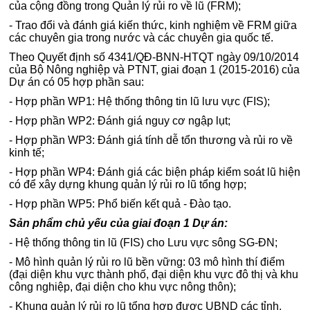
của cộng đồng trong Quản lý rủi ro về lũ (FRM);
- Trao đổi và đánh giá kiến thức, kinh nghiệm về FRM giữa
các chuyên gia trong nước và các chuyên gia quốc tế.
Theo Quyết định số 4341/QĐ-BNN-HTQT ngày 09/10/2014
của Bộ Nông nghiệp và PTNT, giai đoạn 1 (2015-2016) của
Dự án có 05 hợp phần sau:
- Hợp phần WP1: Hệ thống thông tin lũ lưu vực (FIS);
- Hợp phần WP2: Đánh giá nguy cơ ngập lụt;
- Hợp phần WP3: Đánh giá tính dễ tổn thương và rủi ro về
kinh tế;
- Hợp phần WP4: Đánh giá các biện pháp kiểm soát lũ hiện
có để xây dựng khung quản lý rủi ro lũ tổng hợp;
- Hợp phần WP5: Phổ biến kết quả - Đào tạo.
Sản phẩm chủ yếu của giai đoạn 1 Dự án:
- Hệ thống thông tin lũ (FIS) cho Lưu vực sông SG-ĐN;
- Mô hình quản lý rủi ro lũ bền vững: 03 mô hình thí điểm
(đại diện khu vực thành phố, đại diện khu vực đô thị và khu
công nghiệp, đại diện cho khu vực nông thôn);
- Khung quản lý rủi ro lũ tổng hợp được UBND các tỉnh,