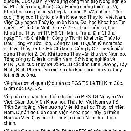
quốc tế, Cục Quản lý xây dựng công trình (Bộ Nông nghiệp
và Phát triển nông thôn); Cục Phòng chống thiên tai, Vụ
Khoa học công nghệ và hợp tác quốc tế, Văn phòng Tổng
cục (Tổng cục Thủy lợi); Viện Khoa học Thủy lợi Việt Nam,
Viện Quy hoạch Thủy lợi miền Nam, Đại học Khoa học Tự
nhiên TP. Hồ Chí Minh, Cơ sở 2 Đại học Thủy lợi, Hội
Khoa học Thủy lợi TP. Hồ Chí Minh, Trung tâm Chống
ngập TP. Hồ Chí Minh, Công ty TNHH Khai thác Thủy lợi
Dầu Tiếng Phước Hòa, Công ty TNHH Quản lý Khai thác
dịch vụ Thủy lợi TP. Hồ Chí Minh, Công ty CP Tư vấn xây
dựng Thủy lợi 2, Đài Khí tượng Thủy văn khu vực Nam bộ,
Tổng công ty Điện lực miền Nam, Sở Nông nghiệp và
PTNT, Chi cục Thủy lợi và PCLB các tỉnh Bình Dương, Tây
Ninh, Bình Phước...và một số nhà khoa học lĩnh vực thủy
lợi, môi trường.
Về phía đơn vị quản lý dự án có PGS.TS Lê Thị Kim Cúc,
Giám đốc BQLDA.
Về phía cơ quan thực hiện dự án, có PGS.TS Nguyễn Vũ
Việt, Giám đốc Viện Khoa học Thủy lợi Việt Nam và TS
Trần Bá Hoằng, Viện trưởng Viện Khoa học Thủy lợi miền
Nam. Dự án do Liên danh Viện Khoa học Thủy lợi miền
Nam và Viện Quy hoạch Thủy lợi miền Nam thực hiện
chính.