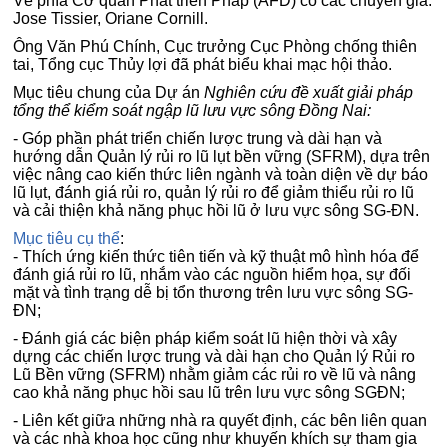
Về phía Cơ quan Phát triển Pháp (AFD) có các chuyên gia:
Jose Tissier, Oriane Cornill.
Ông Văn Phú Chính, Cục trưởng Cục Phòng chống thiên
tai, Tổng cục Thủy lợi đã phát biểu khai mạc hội thảo.
Mục tiêu chung của Dự án
Nghiên cứu đề xuất giải pháp
tổng thể kiểm soát ngập lũ lưu vực sông Đồng Nai:
- Góp phần phát triển chiến lược trung và dài hạn và
hướng dẫn Quản lý rủi ro lũ lụt bền vững (SFRM), dựa trên
việc nâng cao kiến thức liên ngành và toàn diện về dự báo
lũ lụt, đánh giá rủi ro, quản lý rủi ro để giảm thiểu rủi ro lũ
và cải thiện khả năng phục hồi lũ ở lưu vực sông SG-ĐN.
Mục tiêu cụ thể
:
- Thích ứng kiến thức tiên tiến và kỹ thuật mô hình hóa để
đánh giá rủi ro lũ, nhắm vào các nguồn hiểm họa, sự đối
mặt và tình trạng dễ bị tổn thương trên lưu vực sông SG-
ĐN;
- Đánh giá các biện pháp kiểm soát lũ hiện thời và xây
dựng các chiến lược trung và dài hạn cho Quản lý Rủi ro
Lũ Bền vững (SFRM) nhằm giảm các rủi ro về lũ và nâng
cao khả năng phục hồi sau lũ trên lưu vực sông SGĐN;
- Liên kết giữa những nhà ra quyết định, các bên liên quan
và các nhà khoa học cũng như khuyến khích sự tham gia