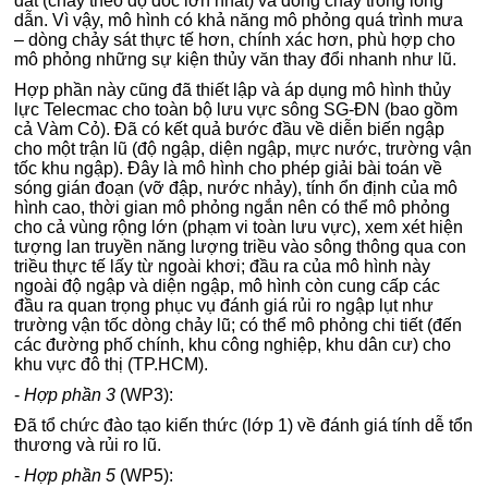
đất (chảy theo độ dốc lớn nhất) và dòng chảy trong lòng
dẫn. Vì vậy, mô hình có khả năng mô phỏng quá trình mưa
– dòng chảy sát thực tế hơn, chính xác hơn, phù hợp cho
mô phỏng những sự kiện thủy văn thay đổi nhanh như lũ.
Hợp phần này cũng đã thiết lập và áp dụng mô hình thủy
lực Telecmac cho toàn bộ lưu vực sông SG-ĐN (bao gồm
cả Vàm Cỏ). Đã có kết quả bước đầu về diễn biến ngập
cho một trận lũ (độ ngập, diện ngập, mực nước, trường vận
tốc khu ngập). Đây là mô hình cho phép giải bài toán về
sóng gián đoạn (vỡ đập, nước nhảy), tính ổn định của mô
hình cao, thời gian mô phỏng ngắn nên có thể mô phỏng
cho cả vùng rộng lớn (phạm vi toàn lưu vực), xem xét hiện
tượng lan truyền năng lượng triều vào sông thông qua con
triều thực tế lấy từ ngoài khơi; đầu ra của mô hình này
ngoài độ ngập và diện ngập, mô hình còn cung cấp các
đầu ra quan trọng phục vụ đánh giá rủi ro ngập lụt như
trường vận tốc dòng chảy lũ; có thể mô phỏng chi tiết (đến
các đường phố chính, khu công nghiệp, khu dân cư) cho
khu vực đô thị (TP.HCM).
-
Hợp phần 3
(WP3):
Đã tổ chức đào tạo kiến thức (lớp 1) về đánh giá tính dễ tổn
thương và rủi ro lũ.
-
Hợp phần 5
(WP5):