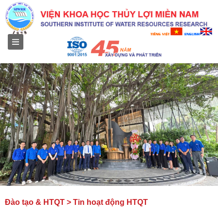
Menu
Đào tạo & HTQT > Tin hoạt động HTQT