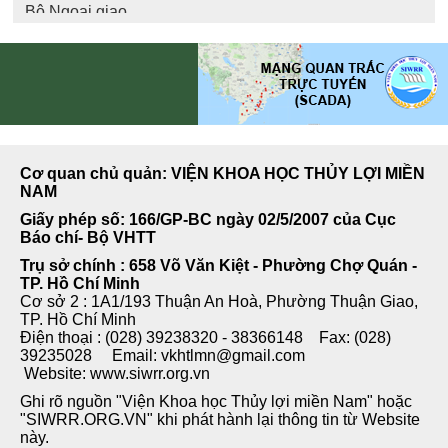
Cơ quan chủ quản: VIỆN KHOA HỌC THỦY LỢI MIỀN
NAM
Giấy phép số: 166/GP-BC ngày 02/5/2007 của Cục
Báo chí- Bộ VHTT
Trụ sở chính : 658 Võ Văn Kiệt - Phường Chợ Quán -
TP. Hồ Chí Minh
Cơ sở 2 : 1A1/193 Thuận An Hoà, Phường Thuận Giao,
TP. Hồ Chí Minh
Điện thoại : (028) 39238320 - 38366148 Fax: (028)
39235028 Email: vkhtlmn@gmail.com
Website: www.siwrr.org.vn
Ghi rõ nguồn "Viện Khoa học Thủy lợi miền Nam" hoặc
"SIWRR.ORG.VN" khi phát hành lại thông tin từ Website
này.