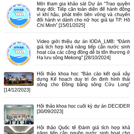
Mời tham gia khảo sát Dự án “Trao quyền
thay đổi: Tiếp cận toàn diện để hành động
vì khí hậu, phát triển bền vững và chuyển
đổi hành vi dành cho nữ học giả tại TP. Hồ
Chí Minh”
[15/01/2025]
Video giới thiệu dự án IODA_LMB: “Đánh
giá tích hợp khả năng tiếp cận nước sinh
hoạt của các cộng đồng dễ bị tổn thương ở
Hạ lưu sông Mekong”
[28/10/2024]
Hội thảo khoa học “Báo cáo kết quả xây
dựng Kế hoạch duy trì ổn định hình thái
sông cho Đồng bằng sông Cửu Long”
[14/12/2023]
Hội thảo khoa học cuối kỳ dự án DECIDER
[30/09/2023]
Hội thảo Quốc tế Đánh giá tích hợp khả
năng tiếp cận nguồn nước sinh hoạt cho