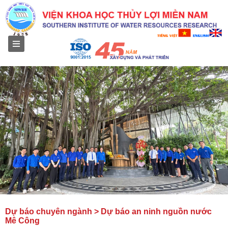
Menu
Dự báo chuyên ngành > Dự báo an ninh nguồn nước
Mê Công