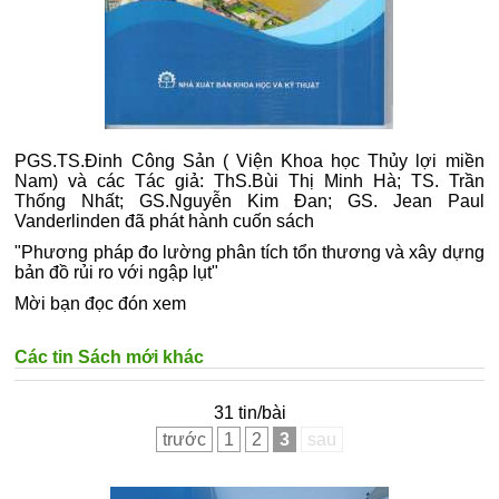
PGS.TS.Đinh Công Sản ( Viện Khoa học Thủy lợi miền
Nam) và các Tác giả: ThS.Bùi Thị Minh Hà; TS. Trần
Thống Nhất; GS.Nguyễn Kim Đan; GS. Jean Paul
Vanderlinden đã phát hành cuốn sách
"Phương pháp đo lường phân tích tổn thương và xây dựng
bản đồ rủi ro với ngập lụt"
Mời bạn đọc đón xem
Các tin Sách mới khác
31 tin/bài
trước
1
2
3
sau