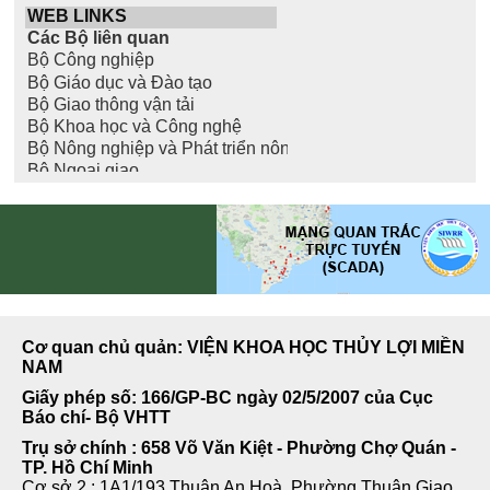
Cơ quan chủ quản: VIỆN KHOA HỌC THỦY LỢI MIỀN
NAM
Giấy phép số: 166/GP-BC ngày 02/5/2007 của Cục
Báo chí- Bộ VHTT
Trụ sở chính : 658 Võ Văn Kiệt - Phường Chợ Quán -
TP. Hồ Chí Minh
Cơ sở 2 : 1A1/193 Thuận An Hoà, Phường Thuận Giao,