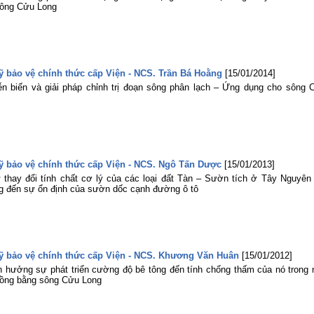
sông Cửu Long
sỹ bảo vệ chính thức cấp Viện - NCS. Trần Bá Hoằng
[15/01/2014]
ễn biến và giải pháp chỉnh trị đoạn sông phân lạch – Ứng dụng cho sông 
sỹ bảo vệ chính thức cấp Viện - NCS. Ngô Tấn Dược
[15/01/2013]
 thay đổi tính chất cơ lý của các loại đất Tàn – Sườn tích ở Tây Nguyên 
g đến sự ổn định của sườn dốc cạnh đường ô tô
 sỹ bảo vệ chính thức cấp Viện - NCS. Khương Văn Huân
[15/01/2012]
h hưởng sự phát triển cường độ bê tông đến tính chống thấm của nó trong 
đồng bằng sông Cửu Long