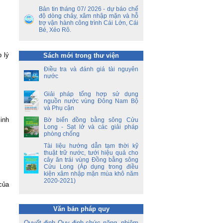
 –
Bản tin tháng 07/ 2026 - dự báo chế
độ dòng chảy, xâm nhập mặn và hỗ
nh
trợ vận hành công trình Cái Lớn, Cái
ao
Bé, Xẻo Rô.
hủ
an
 lý
Sách mới trong thư viện
ủy
Điều tra và đánh giá tài nguyên
ết
nước
ên
ộ
Giải pháp tổng hợp sử dụng
nguồn nước vùng Đông Nam Bộ
và Phụ cận
inh
Bờ biển đồng bằng sông Cửu
Long - Sạt lở và các giải pháp
phòng chống
Tài liệu hướng dẫn tạm thời kỹ
thuật trữ nước, tưới hiệu quả cho
cây ăn trái vùng Đồng bằng sông
Cửu Long (Áp dụng trong điều
kiện xâm nhập mặn mùa khô năm
2020-2021)
của
Văn bản pháp quy
Quyết định Quy định chức năng, nhiệm