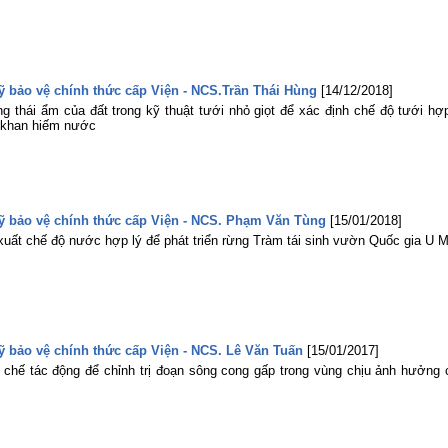
Thương binh - Liệt sĩ (27/7/1947
27/7/2026)
Rà soát, điều chỉnh Quy trình vận hà
liên hồ chứa sông Đồng Nai: Nâng c
hiệu quả điều tiết nguồn nước, c
động ứng phó thiên tai và bảo đảm 
sỹ bảo vệ chính thức cấp Viện - NCS.Trần Thái Hùng
[14/12/2018]
ninh nguồn nước
 thái ẩm của đất trong kỹ thuật tưới nhỏ giọt để xác định chế độ tưới hợp
g khan hiếm nước
Đoàn Thanh niên Viện Khoa học Th
lợi miền Nam tham gia Hội nghị sơ k
công tác Đoàn và phong trào thanh ni
06 tháng đầu năm 2026 của Đoàn B
Nông nghiệp và Môi trường
 sỹ bảo vệ chính thức cấp Viện - NCS. Phạm Văn Tùng
[15/01/2018]
xuất chế độ nước hợp lý để phát triển rừng Tràm tái sinh vườn Quốc gia U M
sỹ bảo vệ chính thức cấp Viện - NCS. Lê Văn Tuấn
[15/01/2017]
 chế tác động để chỉnh trị đoạn sông cong gấp trong vùng chịu ảnh hưởng 