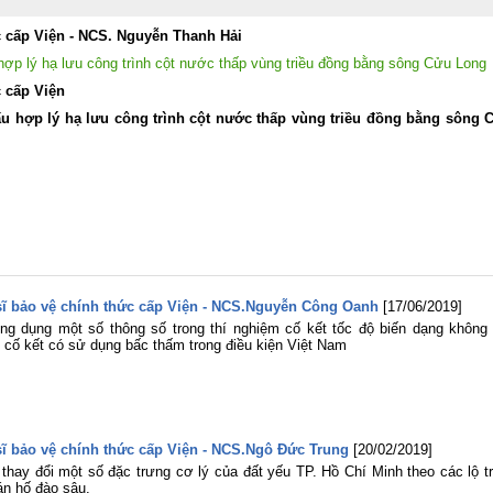
hè tại nước Cộng hòa Dân chủ Nhâ
dân Lào năm 2026
ức cấp Viện - NCS. Nguyễn Thanh Hải
Viện Khoa học Thủy lợi miền Nam ch
mừng kỷ niệm 96 năm Ngày truyề
hợp lý hạ lưu công trình cột nước thấp vùng triều đồng bằng sông Cửu Long
thống ngành Tuyên giáo của Đản
c cấp Viện
(01/8/1930 – 01/8/2026)
ấu hợp lý hạ lưu công trình cột nước thấp vùng triều đồng bằng sông 
Đảng bộ Viện Khoa học Thủy lợi mi
Nam tham gia Hội nghị trực tuyến to
quốc nghiên cứu, học tập, quán triệt 
triển khai thực hiện Nghị quyết Hội ng
lần thứ ba Ban Chấp hành Trung ươ
Đảng khóa XIV
Viện Khoa học Thủy lợi miền Na
tham gia Lễ dâng hương tưởng niệ
các Anh hùng liệt sĩ tại Công viên 
Thị Riêng
 sĩ bảo vệ chính thức cấp Viện - NCS.Nguyễn Công Oanh
[17/06/2019]
Chung một tấm lòng – Đồng hành cù
gia đình anh Phan Văn Huyến vượt q
g dụng một số thông số trong thí nghiệm cố kết tốc độ biến dạng không 
khó khăn
n cố kết có sử dụng bấc thấm trong điều kiện Việt Nam
Viện Khoa học Thủy lợi miền Nam 
chức Lễ công bố Quyết định công nh
học vị và trao bằng Tiến sĩ cho tân Ti
sĩ Lê Thị Mỹ Diệp
Tuổi trẻ Viện Khoa học Thủy lợi mi
 sĩ bảo vệ chính thức cấp Viện - NCS.Ngô Đức Trung
[20/02/2019]
Nam thăm, tri ân các Mẹ Việt Nam A
hay đổi một số đặc trưng cơ lý của đất yếu TP. Hồ Chí Minh theo các lộ tr
hùng nhân dịp kỷ niệm 79 năm Ngà
oán hố đào sâu.