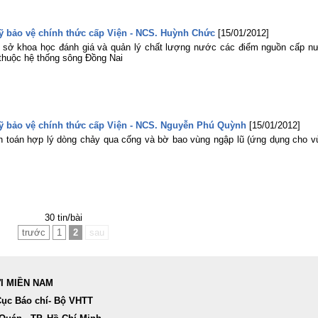
sỹ bảo vệ chính thức cấp Viện - NCS. Huỳnh Chức
[15/01/2012]
ơ sở khoa học đánh giá và quản lý chất lượng nước các điểm nguồn cấp n
 thuộc hệ thống sông Đồng Nai
 sỹ bảo vệ chính thức cấp Viện - NCS. Nguyễn Phú Quỳnh
[15/01/2012]
nh toán hợp lý dòng chảy qua cống và bờ bao vùng ngập lũ (ứng dụng cho v
30 tin/bài
trước
1
2
sau
ỢI MIỀN NAM
Cục Báo chí- Bộ VHTT