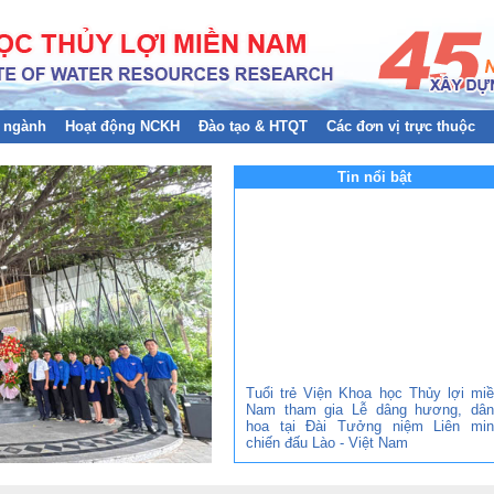
 ngành
Hoạt động NCKH
Đào tạo & HTQT
Các đơn vị trực thuộc
Tin nổi bật
Tuổi trẻ Viện Khoa học Thủy lợi mi
Nam tham gia Lễ dâng hương, dân
hoa tại Đài Tưởng niệm Liên min
chiến đấu Lào - Việt Nam
Tuổi trẻ Viện Khoa học Thủy lợi mi
Nam tham gia Chiến dịch Tình nguy