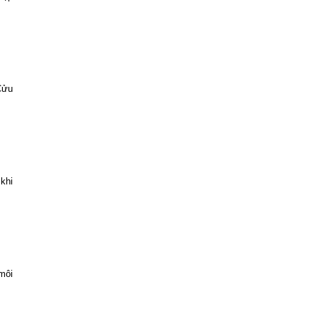
Cửu
khi
môi