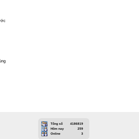
ước
ùng
Tổng số
4186819
Hôm nay
259
Online
3