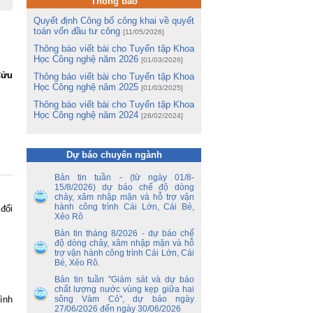
n
Thông báo
Quyết định Công bố công khai về quyết
ào
toán vốn đầu tư công
[11/05/2026]
n
Thông báo viết bài cho Tuyển tập Khoa
g
Học Công nghệ năm 2026
[01/03/2026]
Cửu
Thông báo viết bài cho Tuyển tập Khoa
ền
Học Công nghệ năm 2025
àn
[01/03/2025]
và
Thông báo viết bài cho Tuyển tập Khoa
hị
Học Công nghệ năm 2024
[28/02/2024]
ng
m
Dự báo chuyên ngành
m
Lê
Bản tin tuần - (từ ngày 01/8-
15/8/2026) dự báo chế độ dòng
ng
chảy, xâm nhập mặn và hỗ trợ vận
ua
hành công trình Cái Lớn, Cái Bé,
đổi
Xẻo Rô
Bản tin tháng 8/2026 - dự báo chế
tổ
độ dòng chảy, xâm nhập mặn và hỗ
ận
trợ vận hành công trình Cái Lớn, Cái
ến
Bé, Xẻo Rô.
Bản tin tuần "Giám sát và dự báo
ền
chất lượng nước vùng kẹp giữa hai
nh
ình
sông Vàm Cỏ", dự báo ngày
y
27/06/2026 đến ngày 30/06/2026