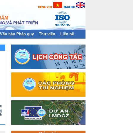
Văn bản Pháp quy
Thư viện
Liên hệ
ền
g
h
ền
ện