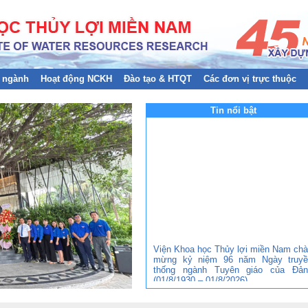
 ngành
Hoạt động NCKH
Đào tạo & HTQT
Các đơn vị trực thuộc
Tin nổi bật
Viện Khoa học Thủy lợi miền Nam ch
mừng kỷ niệm 96 năm Ngày truyề
thống ngành Tuyên giáo của Đản
(01/8/1930 – 01/8/2026)
Đảng bộ Viện Khoa học Thủy lợi mi
Nam tham gia Hội nghị trực tuyến to