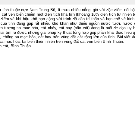
quốc nghiên cứu, học tập, quán triệt 
triển khai thực hiện Nghị quyết Hội ng
à tỉnh thuộc cực Nam Trung Bộ, ít mưa nhiều nắng, gió với đặc điểm nổi bật
lần thứ ba Ban Chấp hành Trung ươ
i cát ven biển chiếm một diện tích khá lớn (khoảng 16% diện tích tự nhiên 
Đảng khóa XIV
 điểm về khí hậu khô hạn cộng với trình độ dân trí thấp và hạn chế về kinh
 của tỉnh đang gặp rất nhiều khó khăn như thiếu nguồn nước tưới, nước 
Viện Khoa học Thủy lợi miền Na
iện tượng sa mạc hóa, cát nhảy, cát bay (bão cát) đang là mối đe dọa uy h
tham gia Lễ dâng hương tưởng niệ
ải tìm ra được những giải pháp kỹ thuật tổng hợp góp phần khai thác hiệu q
các Anh hùng liệt sĩ tại Công viên 
, chống sa mạc hóa, cát bay trên vùng đất cát rộng lớn của tỉnh. Bài viết 
Thị Riêng
sa mạc hóa, tai biến thiên nhiên trên vùng đất cát ven biển Bình Thuận.
Chung một tấm lòng – Đồng hành cù
n cát, Bình Thuận
gia đình anh Phan Văn Huyến vượt q
khó khăn
Viện Khoa học Thủy lợi miền Nam 
chức Lễ công bố Quyết định công nh
học vị và trao bằng Tiến sĩ cho tân Ti
sĩ Lê Thị Mỹ Diệp
Tuổi trẻ Viện Khoa học Thủy lợi mi
Nam thăm, tri ân các Mẹ Việt Nam A
hùng nhân dịp kỷ niệm 79 năm Ngà
Thương binh - Liệt sĩ (27/7/1947
27/7/2026)
Rà soát, điều chỉnh Quy trình vận hà
liên hồ chứa sông Đồng Nai: Nâng c
hiệu quả điều tiết nguồn nước, c
động ứng phó thiên tai và bảo đảm 
ninh nguồn nước
Đoàn Thanh niên Viện Khoa học Th