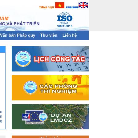
Văn bản Pháp quy
Thư viện
Liên hệ
ào
n
g
ền
àn