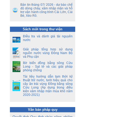
ết
Bản tin tháng 07/ 2026 - dự báo chế
ên
độ dòng chảy, xâm nhập mặn và hỗ
ộ
trợ vận hành công trình Cái Lớn, Cái
Bé, Xẻo Rô.
ền
a
Sách mới trong thư viện
ời
Điều tra và đánh giá tài nguyên
á
nước
oa
Giải pháp tổng hợp sử dụng
nguồn nước vùng Đông Nam Bộ
và Phụ cận
Bờ biển đồng bằng sông Cửu
Long - Sạt lở và các giải pháp
phòng chống
Tài liệu hướng dẫn tạm thời kỹ
thuật trữ nước, tưới hiệu quả cho
cây ăn trái vùng Đồng bằng sông
Cửu Long (Áp dụng trong điều
kiện xâm nhập mặn mùa khô năm
2020-2021)
Văn bản pháp quy
Quyết định Quy định chức năng, nhiệm