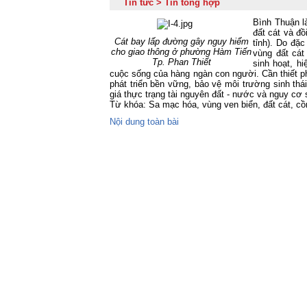
Tin tức > Tin tổng hợp
Bình Thuận l
đất cát và đồ
Cát bay lấp đường gây nguy hiểm
tỉnh). Do đặc
cho giao thông ở phường Hàm Tiến
vùng đất cát
Tp. Phan Thiết
sinh hoạt, h
cuộc sống của hàng ngàn con người. Cần thiết ph
phát triển bền vững, bảo vệ môi trường sinh thái
giá thực trạng tài nguyên đất - nước và nguy cơ 
Từ khóa: Sa mạc hóa, vùng ven biển, đất cát, cồ
Nội dung toàn bài