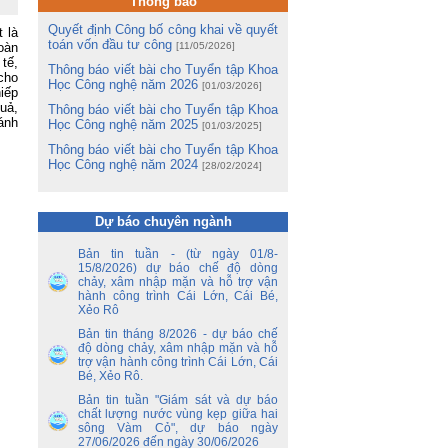
Thông báo
và
hị
Quyết định Công bố công khai về quyết
 là
ng
toán vốn đầu tư công
toàn
[11/05/2026]
 tế,
Thông báo viết bài cho Tuyển tập Khoa
cho
m
Học Công nghệ năm 2026
[01/03/2026]
iếp
m
uả,
Lê
Thông báo viết bài cho Tuyển tập Khoa
đánh
Học Công nghệ năm 2025
[01/03/2025]
ng
Thông báo viết bài cho Tuyển tập Khoa
ua
Học Công nghệ năm 2024
[28/02/2024]
tổ
ận
Dự báo chuyên ngành
ến
Bản tin tuần - (từ ngày 01/8-
15/8/2026) dự báo chế độ dòng
ền
chảy, xâm nhập mặn và hỗ trợ vận
nh
hành công trình Cái Lớn, Cái Bé,
y
Xẻo Rô
 –
Bản tin tháng 8/2026 - dự báo chế
độ dòng chảy, xâm nhập mặn và hỗ
nh
trợ vận hành công trình Cái Lớn, Cái
ao
Bé, Xẻo Rô.
hủ
Bản tin tuần "Giám sát và dự báo
an
chất lượng nước vùng kẹp giữa hai
sông Vàm Cỏ", dự báo ngày
27/06/2026 đến ngày 30/06/2026
ủy