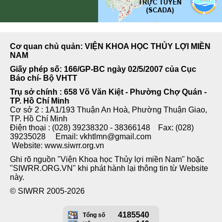
Cơ quan chủ quản: VIỆN KHOA HỌC THỦY LỢI MIỀN
NAM
Giấy phép số: 166/GP-BC ngày 02/5/2007 của Cục
Báo chí- Bộ VHTT
Trụ sở chính : 658 Võ Văn Kiệt - Phường Chợ Quán -
TP. Hồ Chí Minh
Cơ sở 2 : 1A1/193 Thuận An Hoà, Phường Thuận Giao,
TP. Hồ Chí Minh
Điện thoại : (028) 39238320 - 38366148 Fax: (028)
39235028 Email: vkhtlmn@gmail.com
Website: www.siwrr.org.vn
Ghi rõ nguồn "Viện Khoa học Thủy lợi miền Nam" hoặc
"SIWRR.ORG.VN" khi phát hành lại thông tin từ Website
này.
© SIWRR 2005-2026
4185540
Tổng số