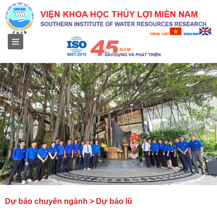
Menu
Dự báo chuyên ngành > Dự báo lũ