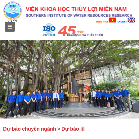
Menu
Dự báo chuyên ngành > Dự báo lũ