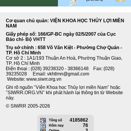
Cơ quan chủ quản: VIỆN KHOA HỌC THỦY LỢI MIỀN
NAM
Giấy phép số: 166/GP-BC ngày 02/5/2007 của Cục
Báo chí- Bộ VHTT
Trụ sở chính : 658 Võ Văn Kiệt - Phường Chợ Quán -
TP. Hồ Chí Minh
Cơ sở 2 : 1A1/193 Thuận An Hoà, Phường Thuận Giao,
TP. Hồ Chí Minh
Điện thoại : (028) 39238320 - 38366148 Fax: (028)
39235028 Email: vkhtlmn@gmail.com
Website: www.siwrr.org.vn
Ghi rõ nguồn "Viện Khoa học Thủy lợi miền Nam" hoặc
"SIWRR.ORG.VN" khi phát hành lại thông tin từ Website
này.
© SIWRR 2005-2026
4185862
Tổng số
76
Hôm nay
2
Online