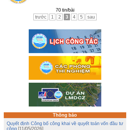
70 tin/bài
trước
1
2
3
4
5
sau
Thông báo
Quyết định Công bố công khai về quyết toán vốn đầu tư
công
[11/05/2026]