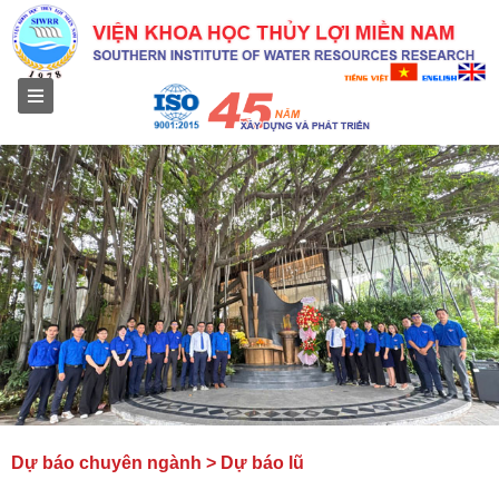
Menu
Dự báo chuyên ngành > Dự báo lũ