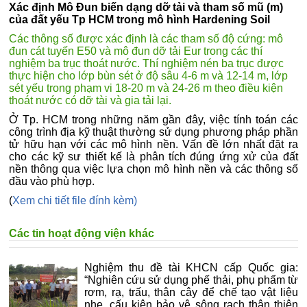
Xác định Mô Đun biến dạng dỡ tải và tham số mũ (m)
của đất yếu Tp HCM trong mô hình Hardening Soil
Các thông số được xác định là các tham số độ cứng: mô
đun cát tuyến E50 và mô đun dỡ tải Eur trong các thí
nghiệm ba trục thoát nước. Thí nghiệm nén ba trục được
thực hiện cho lớp bùn sét ở độ sâu 4-6 m và 12-14 m, lớp
sét yếu trong phạm vi 18-20 m và 24-26 m theo điều kiện
thoát nước có dỡ tài và gia tải lại.
Ở Tp. HCM trong những năm gần đây, việc tính toán các
công trình địa kỹ thuật thường sử dụng phương pháp phần
tử hữu hạn với các mô hình nền. Vấn đề lớn nhất đặt ra
cho các kỹ sư thiết kế là phân tích đúng ứng xử của đất
nền thông qua việc lựa chọn mô hình nền và các thông số
đầu vào phù hợp.
(
Xem chi tiết file đính kèm)
Các tin hoạt động viện khác
Nghiệm thu đề tài KHCN cấp Quốc gia:
“Nghiên cứu sử dụng phế thải, phụ phẩm từ
rơm, rạ, trấu, thân cây để chế tạo vật liệu
nhẹ, cấu kiện bảo vệ sông rạch thân thiện