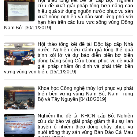
Hội thảo tổng kết Đề tài cấp Bộ: “Nghiên
cứu đề xuất giải pháp tổng hợp nâng cao
hiệu quả sử dụng nguồn nước phục vụ sản
xuất nông nghiệp và dân sinh ứng phó với
hạn hán trên các lưu vực sông vùng Đông
Nam Bộ”
[30/11/2019]
Hội thảo tổng kết đề tài Độc lập cấp Nhà
nước: Nghiên cứu đánh giá tổng thể quá
trình xói lở và dự báo diễn biến bờ biển
đồng bằng sông Cửu Long phục vụ đề xuất
giải pháp nhằm ổn định và phát triển bền
vững vùng ven biển.
[15/11/2019]
Khoa học Công nghệ thủy lợi phục vụ phát
triển bền vững vùng Nam Bộ, Nam Trung
Bộ và Tây Nguyên
[04/10/2019]
Nghiệm thu đề tài KHCN cấp Bộ: Nghiên
cứu dự báo và giải pháp giảm thiểu sự lan
truyền ô nhiễm theo dòng chảy phục vụ
nuôi trồng thủy sản vùng Bán Đảo Cà Mau