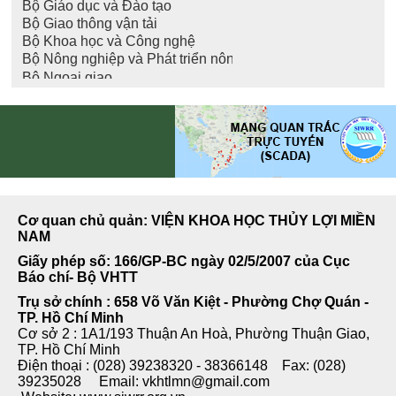
Cơ quan chủ quản: VIỆN KHOA HỌC THỦY LỢI MIỀN
NAM
Giấy phép số: 166/GP-BC ngày 02/5/2007 của Cục
Báo chí- Bộ VHTT
Trụ sở chính : 658 Võ Văn Kiệt - Phường Chợ Quán -
TP. Hồ Chí Minh
Cơ sở 2 : 1A1/193 Thuận An Hoà, Phường Thuận Giao,
TP. Hồ Chí Minh
Điện thoại : (028) 39238320 - 38366148 Fax: (028)
39235028 Email: vkhtlmn@gmail.com