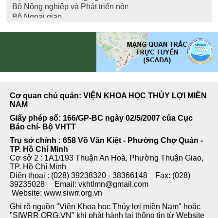
Cơ quan chủ quản: VIỆN KHOA HỌC THỦY LỢI MIỀN
NAM
Giấy phép số: 166/GP-BC ngày 02/5/2007 của Cục
Báo chí- Bộ VHTT
Trụ sở chính : 658 Võ Văn Kiệt - Phường Chợ Quán -
TP. Hồ Chí Minh
Cơ sở 2 : 1A1/193 Thuận An Hoà, Phường Thuận Giao,
TP. Hồ Chí Minh
Điện thoại : (028) 39238320 - 38366148 Fax: (028)
39235028 Email: vkhtlmn@gmail.com
Website: www.siwrr.org.vn
Ghi rõ nguồn "Viện Khoa học Thủy lợi miền Nam" hoặc
"SIWRR.ORG.VN" khi phát hành lại thông tin từ Website