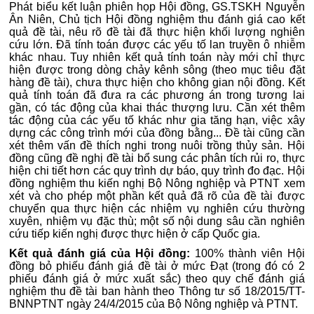
Phát biểu kết luận phiên họp Hội đồng, GS.TSKH Nguyễn
Ân Niên, Chủ tịch Hội đồng nghiệm thu đánh giá cao kết
quả đề tài, nêu rõ đề tài đã thực hiện khối lượng nghiên
cứu lớn. Đã tính toán được các yếu tố lan truyền ô nhiễm
khác nhau. Tuy nhiên kết quả tính toán này mới chỉ thực
hiện được trong dòng chảy kênh sông (theo mục tiêu đặt
hàng đề tài), chưa thực hiện cho không gian nội đồng. Kết
quả tính toán đã đưa ra các phương án trong tương lai
gần, có tác động của khai thác thượng lưu. Cần xét thêm
tác động của các yếu tố khác như gia tăng hạn, việc xây
dựng các công trình mới của đồng bằng... Đề tài cũng cần
xét thêm vấn đề thích nghi trong nuôi trồng thủy sản. Hội
đồng cũng đề nghị đề tài bổ sung các phân tích rủi ro, thực
hiện chi tiết hơn các quy trình dự báo, quy trình đo đạc. Hội
đồng nghiệm thu kiến nghị Bộ Nông nghiệp và PTNT xem
xét và cho phép một phần kết quả đã rõ của đề tài được
chuyển qua thực hiện các nhiệm vụ nghiên cứu thường
xuyên, nhiệm vụ đặc thù; một số nội dung sâu cần nghiên
cứu tiếp kiến nghị được thực hiện ở cấp Quốc gia.
Kết quả đánh giá của Hội đồng:
100% thành viên Hội
đồng bỏ phiếu đánh giá đề tài ở mức Đạt (trong đó có 2
phiếu đánh giá ở mức xuất sắc) theo quy chế đánh giá
nghiệm thu đề tài ban hành theo Thông tư số 18/2015/TT-
BNNPTNT ngày 24/4/2015 của Bộ Nông nghiệp và PTNT.