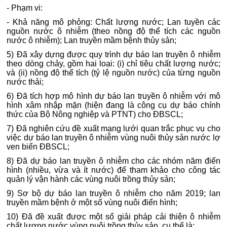
- Phạm vi:
- Khả năng mô phỏng: Chất lượng nước; Lan tuyền các
nguồn nước ô nhiễm (theo nồng độ thể tích các nguồn
nước ô nhiễm); Lan truyền mầm bệnh thủy sản;
5) Đã xây dựng được quy trình dự báo lan truyền ô nhiễm
theo dòng chảy, gồm hai loại: (i) chỉ tiêu chất lượng nước;
và (ii) nồng độ thể tích (tỷ lệ nguồn nước) của từng nguồn
nước thải;
6) Đã tích hợp mô hình dự báo lan truyền ô nhiễm với mô
hình xâm nhập mặn (hiện đang là công cụ dự báo chính
thức của Bộ Nông nghiệp và PTNT) cho ĐBSCL;
7) Đã nghiên cứu đề xuất mạng lưới quan trắc phục vụ cho
việc dự báo lan truyền ô nhiễm vùng nuôi thủy sản nước lợ
ven biển ĐBSCL;
8) Đã dự báo lan truyền ô nhiễm cho các nhóm năm điển
hình (nhiều, vừa và ít nước) để tham khảo cho công tác
quản lý vận hành các vùng nuôi trồng thủy sản;
9) Sơ bộ dự báo lan truyền ô nhiễm cho năm 2019; lan
truyền mầm bệnh ở một số vùng nuôi điển hình;
10) Đã đề xuất được một số giải pháp cải thiện ô nhiễm
chất lượng nước vùng nuôi trồng thủy sản, cụ thể là: