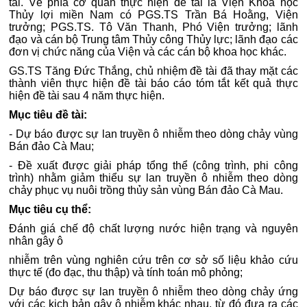
tài. Về phía cơ quan thực hiện đề tài là Viện Khoa học
Thủy lợi miền Nam có PGS.TS Trần Bá Hoằng, Viện
trưởng; PGS.TS. Tô Văn Thanh, Phó Viện trưởng; lãnh
đạo và cán bộ Trung tâm Thủy công Thủy lực; lãnh đạo các
đơn vị chức năng của Viện và các cán bộ khoa học khác.
GS.TS Tăng Đức Thắng, chủ nhiệm đề tài đã thay mặt các
thành viên thực hiện đề tài báo cáo tóm tắt kết quả thực
hiện đề tài sau 4 năm thực hiện.
Mục tiêu đề tài:
- Dự báo được sự lan truyền ô nhiễm theo dòng chảy vùng
Bán đảo Cà Mau;
- Đề xuất được giải pháp tổng thể (công trình, phi công
trình) nhằm giảm thiểu sự lan truyền ô nhiễm theo dòng
chảy phục vụ nuôi trồng thủy sản vùng Bán đảo Cà Mau.
Mục tiêu cụ thể:
Đánh giá chế độ chất lượng nước hiện trạng và nguyên
nhân gây ô
nhiễm trên vùng nghiên cứu trên cơ sở số liệu khảo cứu
thực tế (đo đạc, thu thập) và tính toán mô phỏng;
Dự báo được sự lan truyền ô nhiễm theo dòng chảy ứng
với các kịch bản gây ô nhiễm khác nhau, từ đó đưa ra các