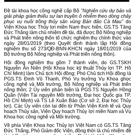
Đề tài khoa học công nghệ cấp Bộ
"Nghiên cứu dự báo và
giải pháp giảm thiểu sự lan truyền ô nhiễm theo dòng chảy
phục vụ nuôi trồng thủy sản vùng Bán đảo Cà Mau"
do
Viện Khoa học Thủy lợi miền Nam thực hiện, GS.TS Tăng
Đức Thắng làm chủ nhiệm đề tài, đã được Bộ Nông nghiệp
và Phát triển nông thôn tổ chức nghiệm thu chính thức vào
ngày 28/01/2019 (theo Quyết định thành lập Hội đồng
nghiệm thu số 273/QĐ-BNN-KHCN ngày 18/01/2019 của
Bộ trưởng Bộ Nông nghiệp và Phát triển nông thôn).
Hội đồng nghiệm thu gồm 7 thành viên, do GS.TSKH
Nguyễn Ân Niên (Hội Khoa học kỹ thuật Thủy lợi TP. Hồ
Chí Minh) làm Chủ tịch Hội đồng; Phó Chủ tịch Hội đồng là
PGS.TS Đinh Vũ Thanh, Phó Vụ trưởng Vụ Khoa ghọc
công nghệ và Môi trường, Bộ Nông nghiệp và Phát triển
nông thôn; 2 Ủy viên phản biện là PGS.TS Nguyễn Hồng
Quân (Viện Tài nguyên Môi trường, Đại học Quốc gia TP.
Hồ Chí Minh) và TS Lê Xuân Bảo (Cơ sở 2, Đại học Thủy
lợi). Các Ủy viên còn lại đến từ Phân Viện Kinh tế và Quy
hoạch Thủy sản, Viện Quy hoạch Thủy lợi miền Nam và Vụ
Khoa học công nghệ và Môi trường.
Về phía Viện Khoa học Thủy lợi Việt Nam có GS.TS Tăng
Đức Thắng, Phó Giám đốc Viện, đồng thời là chủ nhiệm đề