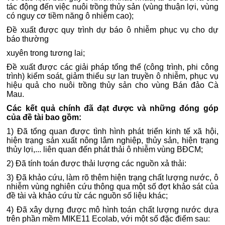
tác động đến việc nuôi trồng thủy sản (vùng thuận lợi, vùng
có nguy cơ tiềm năng ô nhiễm cao);
Đề xuất được quy trình dự báo ô nhiễm phục vụ cho dự
báo thường
xuyên trong tương lai;
Đề xuất được các giải pháp tổng thể (công trình, phi công
trình) kiểm soát, giảm thiểu sự lan truyền ô nhiễm, phục vụ
hiệu quả cho nuôi trồng thủy sản cho vùng Bán đảo Cà
Mau.
Các kết quả chính đã đạt được và những đóng góp
của đề tài bao gồm:
1) Đã tổng quan được tình hình phát triển kinh tế xã hội,
hiện trạng sản xuất nông lâm nghiệp, thủy sản, hiện trạng
thủy lợi,... liên quan đến phát thải ô nhiễm vùng BĐCM;
2) Đã tính toán được thải lượng các nguồn xả thải:
3) Đã khảo cứu, làm rõ thêm hiện trạng chất lượng nước, ô
nhiễm vùng nghiên cứu thông qua một số đợt khảo sát của
đề tài và khảo cứu từ các nguồn số liệu khác;
4) Đã xây dựng được mô hình toán chất lượng nước dựa
trên phần mềm MIKE11 Ecolab, với một số đặc điểm sau: