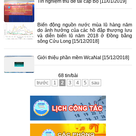
Tin nghiệm thu đề tài cấp Bộ
[11/01/2019]
Biến động nguồn nước mùa lũ hàng năm
do ảnh hưởng của các hồ đập thượng lưu
và diễn biến lũ năm 2018 ở Đồng bằng
sông Cửu Long
[15/12/2018]
Giới thiệu phần mềm WcaNal
[15/12/2018]
68 tin/bài
trước
1
2
3
4
5
sau