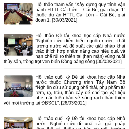
Hội thảo tham vấn “Xây dựng quy trình vận
hành HTTL Cái Lớn – Cái Bé, giai đoạn 1”
thuộc dự án HTTL Cái Lớn – Cái Bé, giai
đoạn 1.
[30/03/2021]
Hội thảo Đề tài khoa học cấp Nhà nước
"Nghiên cứu diễn biến nguồn nước, chất
lượng nước và đề xuất các giải pháp khai
thác thích hợp nhằm nâng cao hiệu quả và
hạn chế rủi ro thiên tai (hạn mặn) vùng nuôi
thủy sản, trồng trọt ven biển Đồng bằng sông
[30/03/2021]
Hội thảo cuối kỳ Đề tài khoa học cấp Nhà
nước thuộc Chương trình Tây Nam Bộ
“Nghiên cứu sử dụng phế thải, phụ phẩm từ
rơm, rạ, trấu, thân cây để chế tạo vật liệu
nhẹ, cấu kiện bảo vệ sông rạch thân thiện
với môi trường tại ĐBSCL”.
[26/03/2021]
Hội thảo cuối kỳ Đề tài khoa học cấp Nhà
nước: Nghiên cứu đề xuất các giải pháp
tổng thể cải thiện và bảo vệ môi trường