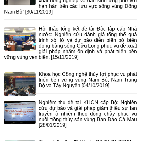
xuất nông nghiệp và dân sinh ứng phó với
hạn hán trên các lưu vực sông vùng Đông
Nam Bộ”
[30/11/2019]
Hội thảo tổng kết đề tài Độc lập cấp Nhà
nước: Nghiên cứu đánh giá tổng thể quá
trình xói lở và dự báo diễn biến bờ biển
đồng bằng sông Cửu Long phục vụ đề xuất
giải pháp nhằm ổn định và phát triển bền
vững vùng ven biển.
[15/11/2019]
Khoa học Công nghệ thủy lợi phục vụ phát
triển bền vững vùng Nam Bộ, Nam Trung
Bộ và Tây Nguyên
[04/10/2019]
Nghiệm thu đề tài KHCN cấp Bộ: Nghiên
cứu dự báo và giải pháp giảm thiểu sự lan
truyền ô nhiễm theo dòng chảy phục vụ
nuôi trồng thủy sản vùng Bán Đảo Cà Mau
[28/01/2019]