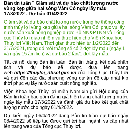
Bản tin tuần " Giám sát và dự báo chất lượng nước
vùng kẹp giữa hai sông Vàm Cỏ ngày lấy mẫu
17/3/2022 - Dự báo 01/4/2022
Giám sát và dự báo chất lượng nước trong hệ thống công
trình thủy lợi vùng kẹp giữa hai sông Vàm Cỏ, phục vụ lấy
nước sản xuất nông nghiệp được Bộ NN&PTNN và Tổng
cục Thủy lợi giao nhiệm vụ thực hiện cho Viện Khoa học
Thủy lợi Việt Nam. Thời gian thực hiện từ 1/2/2022 đến
31/7/2021, trong đó mỗi tháng sẽ có 2 đợt lấy mẫu (ngày 1
và ngày 15 âm lịch) và dự báo 2 lần/1 đợt lấy mẫu.
Tất cả nội dung Bản tin tuần, Bản tin tháng, kết quả phân
tích và dự báo sẽ được đưa lên trang
web
https://thuyloi_dbscl.girs.vn
của Tổng Cục Thủy Lợi
và gửi đến các địa phương vùng dự án để cập nhật kịp
thời phục vụ lấy nước sản xuất nông nghiệp.
Viện Khoa học Thủy lợi miền Nam xin gửi Nội dung của
Bản tin tuần bao gồm đáng giá hiện trạng chất lượng nước
ngày lấy mẫu 17/3/2022 và đánh giá dự báo kết quả chất
lượng nước cho ngày 01/4/2022.
Dự kiến ngày 06/4/2022 đăng Bản tin tuần dự báo ngày
08/4/2022 sẽ tiếp tục được gửi tới ban ngành và cập nhật
lên trang web của Tổng cục Thủy lợi.