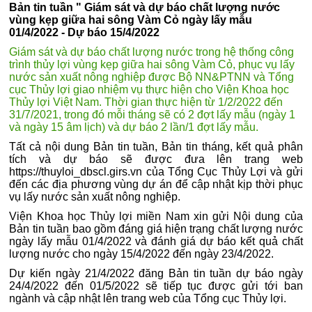
Bản tin tuần " Giám sát và dự báo chất lượng nước
vùng kẹp giữa hai sông Vàm Cỏ ngày lấy mẫu
01/4/2022 - Dự báo 15/4/2022
Giám sát và dự báo chất lượng nước trong hệ thống công
trình thủy lợi vùng kẹp giữa hai sông Vàm Cỏ, phục vụ lấy
nước sản xuất nông nghiệp được Bộ NN&PTNN và Tổng
cục Thủy lợi giao nhiệm vụ thực hiện cho Viện Khoa học
Thủy lợi Việt Nam. Thời gian thực hiện từ 1/2/2022 đến
31/7/2021, trong đó mỗi tháng sẽ có 2 đợt lấy mẫu (ngày 1
và ngày 15 âm lịch) và dự báo 2 lần/1 đợt lấy mẫu.
Tất cả nội dung Bản tin tuần, Bản tin tháng, kết quả phân
tích và dự báo sẽ được đưa lên trang web
https://thuyloi_dbscl.girs.vn của Tổng Cục Thủy Lợi và gửi
đến các địa phương vùng dự án để cập nhật kịp thời phục
vụ lấy nước sản xuất nông nghiệp.
Viện Khoa học Thủy lợi miền Nam xin gửi Nội dung của
Bản tin tuần bao gồm đáng giá hiện trạng chất lượng nước
ngày lấy mẫu 01/4/2022 và đánh giá dự báo kết quả chất
lượng nước cho ngày 15/4/2022 đến ngày 23/4/2022.
Dự kiến ngày 21/4/2022 đăng Bản tin tuần dự báo ngày
24/4/2022 đến 01/5/2022 sẽ tiếp tục được gửi tới ban
ngành và cập nhật lên trang web của Tổng cục Thủy lợi.