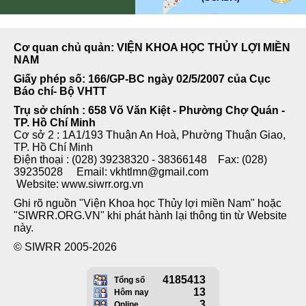
Cơ quan chủ quản: VIỆN KHOA HỌC THỦY LỢI MIỀN
NAM
Giấy phép số: 166/GP-BC ngày 02/5/2007 của Cục
Báo chí- Bộ VHTT
Trụ sở chính : 658 Võ Văn Kiệt - Phường Chợ Quán -
TP. Hồ Chí Minh
Cơ sở 2 : 1A1/193 Thuận An Hoà, Phường Thuận Giao,
TP. Hồ Chí Minh
Điện thoại : (028) 39238320 - 38366148 Fax: (028)
39235028 Email: vkhtlmn@gmail.com
Website: www.siwrr.org.vn
Ghi rõ nguồn "Viện Khoa học Thủy lợi miền Nam" hoặc
"SIWRR.ORG.VN" khi phát hành lại thông tin từ Website
này.
© SIWRR 2005-2026
4185413
Tổng số
13
Hôm nay
3
Online