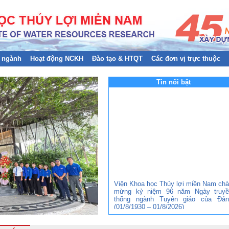
 ngành
Hoạt động NCKH
Đào tạo & HTQT
Các đơn vị trực thuộc
Tin nổi bật
Viện Khoa học Thủy lợi miền Nam ch
mừng kỷ niệm 96 năm Ngày truyề
thống ngành Tuyên giáo của Đản
(01/8/1930 – 01/8/2026)
Đảng bộ Viện Khoa học Thủy lợi mi
Nam tham gia Hội nghị trực tuyến to