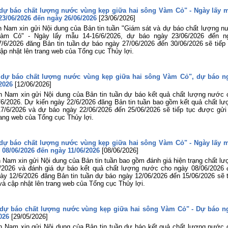
lợi miền Nam tham gia Hội nghị sơ k
công tác Đoàn và phong trào thanh ni
à dự báo chất lượng nước vùng kẹp giữa hai sông Vàm Cỏ" - Ngày lấy 
06 tháng đầu năm 2026 của Đoàn B
23/06/2026 đến ngày 26/06/2026
[23/06/2026]
Nông nghiệp và Môi trường
n Nam xin gửi Nội dung của Bản tin tuần "Giám sát và dự báo chất lượng n
àm Cỏ" - Ngày lấy mẫu 14-16/6/2026, dự báo ngày 23/06/2026 đến n
Tuổi trẻ Viện Khoa học Thủy lợi mi
/6/2026 đăng Bản tin tuần dự báo ngày 27/06/2026 đến 30/06/2026 sẽ tiếp 
Nam tham gia dâng hương, dâng ho
ập nhật lên trang web của Tổng cục Thủy lợi.
tại Bia tượng niệm nhà đèn Chợ Quán
Lễ khai mạc Hội thao viên chức, ngư
lao động năm 2026 và Giải bóng đ
à dự báo chất lượng nước vùng kẹp giữa hai sông Vàm Cỏ", dự báo n
truyền thống lần thứ XIV của Viện Kh
2026
[12/06/2026]
học Thủy lợi miền Nam
n Nam xin gửi Nội dung của Bản tin tuần dự báo kết quả chất lượng nước 
6/2026. Dự kiến ngày 22/6/2026 đăng Bản tin tuần bao gồm kết quả chất lư
7/6/2026 và dự báo ngày 22/06/2026 đến 25/06/2026 sẽ tiếp tục được gửi 
rang web của Tổng cục Thủy lợi.
à dự báo chất lượng nước vùng kẹp giữa hai sông Vàm Cỏ" - Ngày lấy 
 08/06/2026 đến ngày 11/06/2026
[08/06/2026]
 Nam xin gửi Nội dung của Bản tin tuần bao gồm đánh giá hiện trạng chất lư
/2026 và đánh giá dự báo kết quả chất lượng nước cho ngày 08/06/2026 
ày 12/6/2026 đăng Bản tin tuần dự báo ngày 12/06/2026 đến 15/06/2026 sẽ t
và cập nhật lên trang web của Tổng cục Thủy lợi.
à dự báo chất lượng nước vùng kẹp giữa hai sông Vàm Cỏ" - Dự báo n
026
[29/05/2026]
n Nam xin gửi Nội dung của Bản tin tuần dự báo kết quả chất lượng nước 