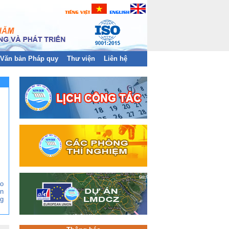
Văn bản Pháp quy
Thư viện
Liên hệ
ào
n
g
ền
àn