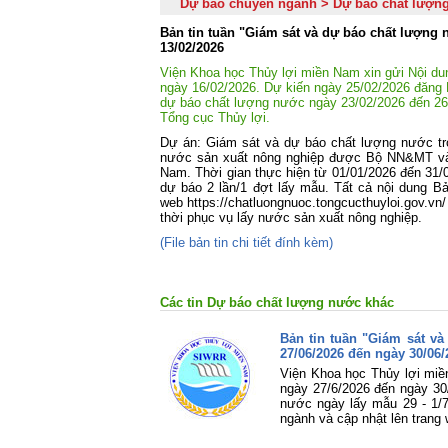
Dự báo chuyên ngành > Dự báo chất lượn
Bản tin tuần "Giám sát và dự báo chất lượng
13/02/2026
Viện Khoa học Thủy lợi miền Nam xin gửi Nội du
ngày 16/02/2026. Dự kiến ngày 25/02/2026 đăng 
dự báo chất lượng nước ngày 23/02/2026 đến 26/
Tổng cục Thủy lợi.
Dự án: Giám sát và dự báo chất lượng nước tro
nước sản xuất nông nghiệp được Bộ NN&MT và T
Nam. Thời gian thực hiện từ 01/01/2026 đến 31/0
dự báo 2 lần/1 đợt lấy mẫu. Tất cả nội dung Bả
web https://chatluongnuoc.tongcucthuyloi.gov.v
thời phục vụ lấy nước sản xuất nông nghiệp.
(File bản tin chi tiết đính kèm)
Các tin Dự báo chất lượng nước khác
Bản tin tuần "Giám sát v
27/06/2026 đến ngày 30/06/
Viện Khoa học Thủy lợi miề
ngày 27/6/2026 đến ngày 30
nước ngày lấy mẫu 29 - 1/7
ngành và cập nhật lên trang