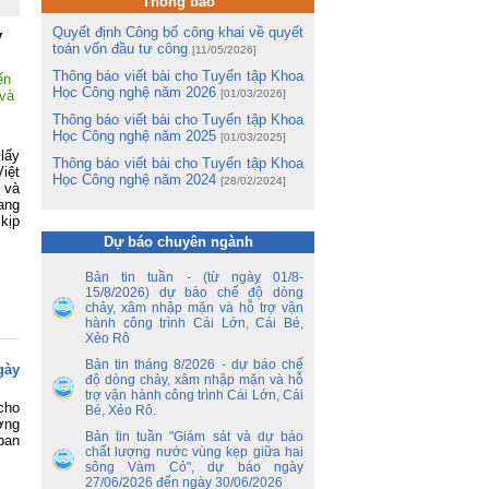
Thông báo
và
hị
Quyết định Công bố công khai về quyết
y
ng
toán vốn đầu tư công
[11/05/2026]
Thông báo viết bài cho Tuyển tập Khoa
ến
m
Học Công nghệ năm 2026
 và
[01/03/2026]
m
Lê
Thông báo viết bài cho Tuyển tập Khoa
Học Công nghệ năm 2025
[01/03/2025]
lấy
ng
Thông báo viết bài cho Tuyển tập Khoa
iệt
ua
Học Công nghệ năm 2024
[28/02/2024]
 và
ang
tổ
kịp
ận
Dự báo chuyên ngành
ến
Bản tin tuần - (từ ngày 01/8-
ền
15/8/2026) dự báo chế độ dòng
chảy, xâm nhập mặn và hỗ trợ vận
nh
hành công trình Cái Lớn, Cái Bé,
y
Xẻo Rô
 –
Bản tin tháng 8/2026 - dự báo chế
gày
độ dòng chảy, xâm nhập mặn và hỗ
nh
trợ vận hành công trình Cái Lớn, Cái
ao
cho
Bé, Xẻo Rô.
hủ
ợng
an
Bản tin tuần "Giám sát và dự báo
ban
chất lượng nước vùng kẹp giữa hai
sông Vàm Cỏ", dự báo ngày
ủy
27/06/2026 đến ngày 30/06/2026