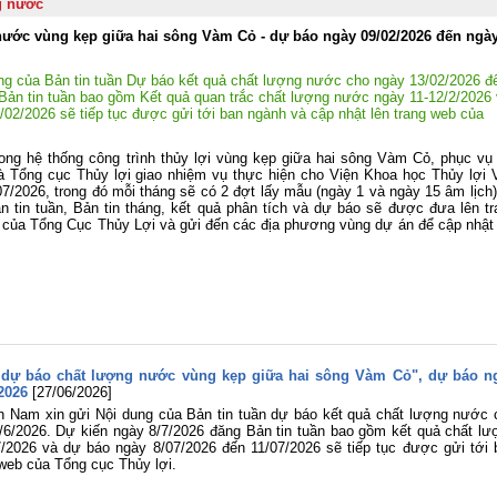
quốc nghiên cứu, học tập, quán triệt 
g nước
triển khai thực hiện Nghị quyết Hội ng
 nước vùng kẹp giữa hai sông Vàm Cỏ - dự báo ngày 09/02/2026 đến ngà
lần thứ ba Ban Chấp hành Trung ươ
Đảng khóa XIV
ng của Bản tin tuần Dự báo kết quả chất lượng nước cho ngày 13/02/2026 đ
Viện Khoa học Thủy lợi miền Na
Bản tin tuần bao gồm Kết quả quan trắc chất lượng nước ngày 11-12/2/2026
tham gia Lễ dâng hương tưởng niệ
02/2026 sẽ tiếp tục được gửi tới ban ngành và cập nhật lên trang web của
các Anh hùng liệt sĩ tại Công viên 
Thị Riêng
ng hệ thống công trình thủy lợi vùng kẹp giữa hai sông Vàm Cỏ, phục vụ 
Chung một tấm lòng – Đồng hành cù
ổng cục Thủy lợi giao nhiệm vụ thực hiện cho Viện Khoa học Thủy lợi V
gia đình anh Phan Văn Huyến vượt q
7/2026, trong đó mỗi tháng sẽ có 2 đợt lấy mẫu (ngày 1 và ngày 15 âm lịch)
khó khăn
n tin tuần, Bản tin tháng, kết quả phân tích và dự báo sẽ được đưa lên tr
Viện Khoa học Thủy lợi miền Nam 
n/ của Tổng Cục Thủy Lợi và gửi đến các địa phương vùng dự án để cập nhật 
chức Lễ công bố Quyết định công nh
học vị và trao bằng Tiến sĩ cho tân Ti
sĩ Lê Thị Mỹ Diệp
Tuổi trẻ Viện Khoa học Thủy lợi mi
Nam thăm, tri ân các Mẹ Việt Nam A
hùng nhân dịp kỷ niệm 79 năm Ngà
Thương binh - Liệt sĩ (27/7/1947
27/7/2026)
à dự báo chất lượng nước vùng kẹp giữa hai sông Vàm Cỏ", dự báo n
Rà soát, điều chỉnh Quy trình vận hà
2026
[27/06/2026]
liên hồ chứa sông Đồng Nai: Nâng c
n Nam xin gửi Nội dung của Bản tin tuần dự báo kết quả chất lượng nước 
hiệu quả điều tiết nguồn nước, c
/6/2026. Dự kiến ngày 8/7/2026 đăng Bản tin tuần bao gồm kết quả chất lư
động ứng phó thiên tai và bảo đảm 
/2026 và dự báo ngày 8/07/2026 đến 11/07/2026 sẽ tiếp tục được gửi tới 
ninh nguồn nước
 web của Tổng cục Thủy lợi.
Đoàn Thanh niên Viện Khoa học Th