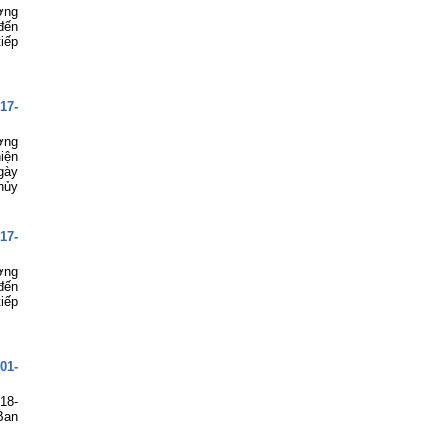
ợng
đến
iếp
17-
ợng
iện
gày
hủy
17-
ợng
đến
iếp
01-
18-
Ban