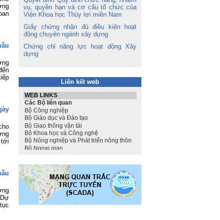
ợng
vụ, quyền hạn và cơ cấu tổ chức của
ban
Viện Khoa học Thủy lợi miền Nam
Giấy chứng nhận đủ điều kiện hoạt
động chuyên ngành xây dựng
mẫu
Chứng chỉ năng lực hoạt động Xây
dựng
ợng
đến
iếp
Liên kết web
gày
cho
ợng
tới
mẫu
ợng
 Dự
tục