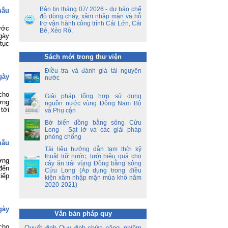
ết
Bản tin tháng 07/ 2026 - dự báo chế
ên
mẫu
độ dòng chảy, xâm nhập mặn và hỗ
ộ
trợ vận hành công trình Cái Lớn, Cái
ước
Bé, Xẻo Rô.
gày
ền
tục
a
Sách mới trong thư viện
ời
Điều tra và đánh giá tài nguyên
á
gày
nước
oa
cho
Giải pháp tổng hợp sử dụng
ợng
nguồn nước vùng Đông Nam Bộ
tới
và Phụ cận
Bờ biển đồng bằng sông Cửu
Long - Sạt lở và các giải pháp
phòng chống
mẫu
Tài liệu hướng dẫn tạm thời kỹ
thuật trữ nước, tưới hiệu quả cho
ợng
cây ăn trái vùng Đồng bằng sông
đến
Cửu Long (Áp dụng trong điều
iếp
kiện xâm nhập mặn mùa khô năm
2020-2021)
gày
Văn bản pháp quy
cho
Quyết định Quy định chức năng, nhiệm