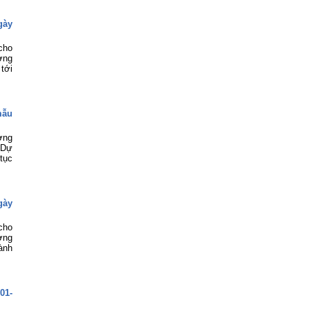
gày
cho
ợng
tới
mẫu
ợng
 Dự
tục
gày
cho
ợng
ành
01-