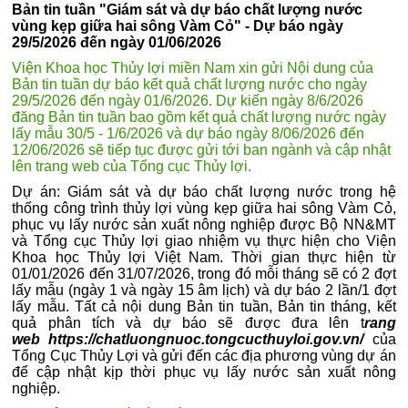
Bản tin tuần "Giám sát và dự báo chất lượng nước
vùng kẹp giữa hai sông Vàm Cỏ" - Dự báo ngày
29/5/2026 đến ngày 01/06/2026
Viện Khoa học Thủy lợi miền Nam xin gửi Nội dung của
Bản tin tuần dự báo kết quả chất lượng nước cho ngày
29/5/2026 đến ngày 01/6/2026. Dự kiến ngày 8/6/2026
đăng Bản tin tuần bao gồm kết quả chất lượng nước ngày
lấy mẫu 30/5 - 1/6/2026 và dự báo ngày 8/06/2026 đến
12/06/2026 sẽ tiếp tục được gửi tới ban ngành và cập nhật
lên trang web của Tổng cục Thủy lợi.
Dự án: Giám sát và dự báo chất lượng nước trong hệ
thống công trình thủy lợi vùng kẹp giữa hai sông Vàm Cỏ,
phục vụ lấy nước sản xuất nông nghiệp được Bộ NN&MT
và Tổng cục Thủy lợi giao nhiệm vụ thực hiện cho Viện
Khoa học Thủy lợi Việt Nam. Thời gian thực hiện từ
01/01/2026 đến 31/07/2026, trong đó mỗi tháng sẽ có 2 đợt
lấy mẫu (ngày 1 và ngày 15 âm lịch) và dự báo 2 lần/1 đợt
lấy mẫu. Tất cả nội dung Bản tin tuần, Bản tin tháng, kết
quả phân tích và dự báo sẽ được đưa lên t
rang
web https://chatluongnuoc.tongcucthuyloi.gov.vn/
của
Tổng Cục Thủy Lợi và gửi đến các địa phương vùng dự án
để cập nhật kịp thời phục vụ lấy nước sản xuất nông
nghiệp.