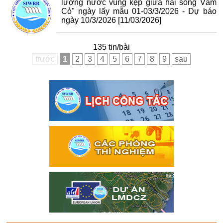
lượng nước vùng kẹp giữa hai sông Vàm
Cỏ" ngày lấy mẫu 01-03/3/2026 - Dự báo
ngày 10/3/2026
[11/03/2026]
135 tin/bài
trước
1
2
3
4
5
6
7
8
9
sau