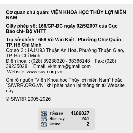
Cơ quan chủ quản: VIỆN KHOA HỌC THỦY LỢI MIỀN
NAM
Giấy phép số: 166/GP-BC ngày 02/5/2007 của Cục
Báo chí- Bộ VHTT
Trụ sở chính : 658 Võ Văn Kiệt - Phường Chợ Quán -
TP. Hồ Chí Minh
Cơ sở 2 : 1A1/193 Thuận An Hoà, Phường Thuận Giao,
TP. Hồ Chí Minh
Điện thoại : (028) 39238320 - 38366148 Fax: (028)
39235028 Email: vkhtlmn@gmail.com
Website: www.siwrr.org.vn
Ghi rõ nguồn "Viện Khoa học Thủy lợi miền Nam" hoặc
"SIWRR.ORG.VN" khi phát hành lại thông tin từ Website
này.
© SIWRR 2005-2026
4186027
Tổng số
241
Hôm nay
2
Online