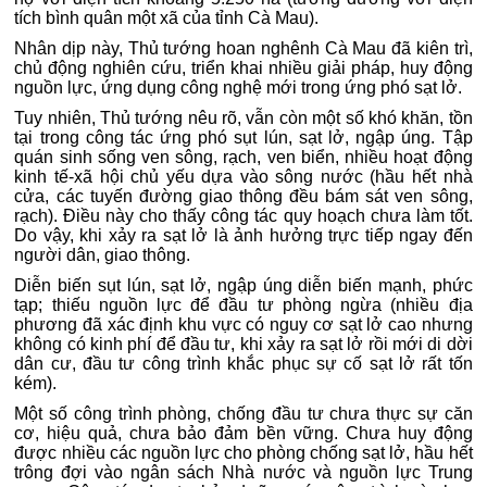
tích bình quân một xã của tỉnh Cà Mau).
Nhân dịp này, Thủ tướng hoan nghênh Cà Mau đã kiên trì,
chủ động nghiên cứu, triển khai nhiều giải pháp, huy động
nguồn lực, ứng dụng công nghệ mới trong ứng phó sạt lở.
Tuy nhiên, Thủ tướng nêu rõ, vẫn còn một số khó khăn, tồn
tại trong công tác ứng phó sụt lún, sạt lở, ngập úng. Tập
quán sinh sống ven sông, rạch, ven biển, nhiều hoạt động
kinh tế-xã hội chủ yếu dựa vào sông nước (hầu hết nhà
cửa, các tuyến đường giao thông đều bám sát ven sông,
rạch). Điều này cho thấy công tác quy hoạch chưa làm tốt.
Do vậy, khi xảy ra sạt lở là ảnh hưởng trực tiếp ngay đến
người dân, giao thông.
Diễn biến sụt lún, sạt lở, ngập úng diễn biến mạnh, phức
tạp; thiếu nguồn lực để đầu tư phòng ngừa (nhiều địa
phương đã xác định khu vực có nguy cơ sạt lở cao nhưng
không có kinh phí để đầu tư, khi xảy ra sạt lở rồi mới di dời
dân cư, đầu tư công trình khắc phục sự cố sạt lở rất tốn
kém).
Một số công trình phòng, chống đầu tư chưa thực sự căn
cơ, hiệu quả, chưa bảo đảm bền vững. Chưa huy động
được nhiều các nguồn lực cho phòng chống sạt lở, hầu hết
trông đợi vào ngân sách Nhà nước và nguồn lực Trung