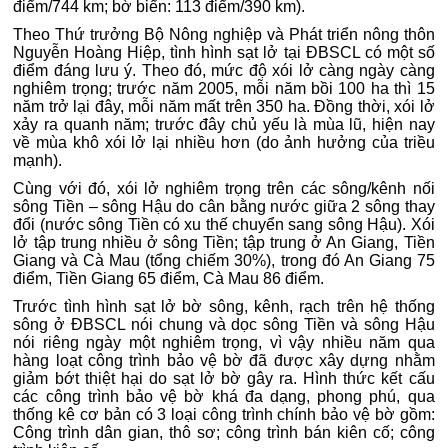
điểm/744 km; bờ biển: 113 điểm/390 km).
Theo Thứ trưởng Bộ Nông nghiệp và Phát triển nông thôn
Nguyễn Hoàng Hiệp, tình hình sạt lở tại ĐBSCL có một số
điểm đáng lưu ý. Theo đó, mức độ xói lở càng ngày càng
nghiêm trọng; trước năm 2005, mỗi năm bồi 100 ha thì 15
năm trở lại đây, mỗi năm mất trên 350 ha. Đồng thời, xói lở
xảy ra quanh năm; trước đây chủ yếu là mùa lũ, hiện nay
về mùa khô xói lở lại nhiều hơn (do ảnh hưởng của triều
mạnh).
Cùng với đó, xói lở nghiêm trọng trên các sông/kênh nối
sông Tiền – sông Hậu do cân bằng nước giữa 2 sông thay
đổi (nước sông Tiền có xu thế chuyển sang sông Hậu). Xói
lở tập trung nhiều ở sông Tiền; tập trung ở An Giang, Tiền
Giang và Cà Mau (tổng chiếm 30%), trong đó An Giang 75
điểm, Tiền Giang 65 điểm, Cà Mau 86 điểm.
Trước tình hình sạt lở bờ sông, kênh, rạch trên hệ thống
sông ở ĐBSCL nói chung và dọc sông Tiền và sông Hậu
nói riêng ngày một nghiêm trọng, vì vậy nhiều năm qua
hàng loạt công trình bảo vệ bờ đã được xây dựng nhằm
giảm bớt thiệt hại do sạt lở bờ gây ra. Hình thức kết cấu
các công trình bảo vệ bờ khá đa dạng, phong phú, qua
thống kê cơ bản có 3 loại công trình chính bảo vệ bờ gồm:
Công trình dân gian, thô sơ; công trình bán kiên cố; công