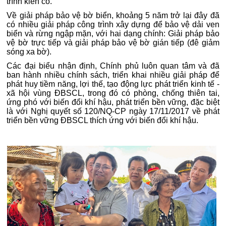
trình kiên cố.
Về giải pháp bảo vệ bờ biển, khoảng 5 năm trở lại đây đã
có nhiều giải pháp công trình xây dựng để bảo vệ dải ven
biển và rừng ngập mặn, với hai dạng chính: Giải pháp bảo
vệ bờ trực tiếp và giải pháp bảo vệ bờ gián tiếp (đê giảm
sóng xa bờ).
Các đại biểu nhận định, Chính phủ luôn quan tâm và đã
ban hành nhiều chính sách, triển khai nhiều giải pháp để
phát huy tiềm năng, lợi thế, tạo động lực phát triển kinh tế -
xã hội vùng ĐBSCL, trong đó có phòng, chống thiên tai,
ứng phó với biến đổi khí hậu, phát triển bền vững, đặc biệt
là với Nghị quyết số 120/NQ-CP ngày 17/11/2017 về phát
triển bền vững ĐBSCL thích ứng với biến đổi khí hậu.