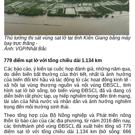
Thủ tướng thị sát vùng sạt lở tại tỉnh Kiên Giang bằng máy
bay trực thăng -
Ảnh: VGP/Nhật Bắc
779 điểm sạt lở với tổng chiều dài 1.134 km
Các báo cáo, ý kiến tại cuộc họp đánh giá, những năm qua,
do diễn biến bất thường của thời tiết, nhất là ảnh hưởng
của biến đổi khí hậu và tác động từ các hoạt động kinh tế -
xã hội tại vùng thượng nguồn và nội vùng ĐBSCL, tình
hình sạt lở bờ sông, bờ biển vùng ĐBSCL đã và đang có
diễn biến rất phức tạp, uy hiếp nghiêm trọng đến tính mạng,
tài sản của Nhà nước và nhân dân và ảnh hưởng nghiêm
trọng đến môi trường sinh thái.
Theo tổng hợp của Bộ Nông nghiệp và Phát triển nông
thôn từ báo cáo của các địa phương, từ năm 2016 đến nay,
các tỉnh/thành phố vùng ĐBSCL đã xuất hiện tổng số 779
điểm sạt lở với tổng chiều dài 1.134 km (bờ sông: 666