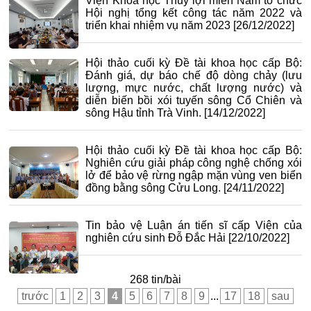
Viện Khoa học Thủy lợi miền Nam tổ chức
Hội nghị tổng kết công tác năm 2022 và
triển khai nhiệm vụ năm 2023
[26/12/2022]
Hội thảo cuối kỳ Đề tài khoa học cấp Bộ:
Đánh giá, dự báo chế độ dòng chảy (lưu
lượng, mực nước, chất lượng nước) và
diễn biến bồi xói tuyến sông Cổ Chiên và
sông Hậu tỉnh Trà Vinh.
[14/12/2022]
Hội thảo cuối kỳ Đề tài khoa học cấp Bộ:
Nghiên cứu giải pháp công nghệ chống xói
lở để bảo vệ rừng ngập mặn vùng ven biển
đồng bằng sông Cửu Long.
[24/11/2022]
Tin bảo vệ Luận án tiến sĩ cấp Viện của
nghiên cứu sinh Đỗ Đắc Hải
[22/10/2022]
268 tin/bài
trước
1
2
3
4
5
6
7
8
9
...
17
18
sau