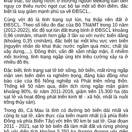
khai thác, sử dụng nước ở thượng nguồn Mekong dẫn đến
nguy cơ thiếu nước ngọt cục bộ tại một số thời điểm, đặc
biệt là suy giảm mạnh phù sa về ĐBSCL..
Cùng với đó là tình trạng sụt lún, hạ thấp nền đất ở
ĐBSCL. Theo số liệu đo đạc của Bộ TN&MT trong 10 năm
(2012-2022), tốc độ sụt lún đất trung bình ở ĐBSCL khoảng
0,96 cm/năm, nhanh hơn gấp 3 lần so với nước biển dâng
(khoảng 0,35 cm/năm), đặc biệt tại một khu vực ven biển
(nguyên nhân do khai thác nước ngầm quá mức, chất tải
xây dựng,…). Đồng thời, vấn đề xâm nhập mặn, ô nhiễm
môi trường, tình trạng ngập úng khi triều cường xảy ra ở
nhiều đô thị.
Đặc biệt, tình trạng sạt lở bờ sông, bờ biển, mất rừng ngập
mặn ven biển diễn ra nghiêm trọng, đáng báo động như
báo cáo của Bộ Nông nghiệp và Phát triển nông thôn.
Thống kê 50 năm qua, diện tích rừng ngập mặn giảm
khoảng 80%, từ năm 2011-2016, giảm trên 15.300 ha (do
sạt lở và hoạt động phát triển kinh tế - xã hội, nhất là nuôi
trồng thủy sản).
Trong đó, Cà Mau là tỉnh có đường bờ biển dài nhất và
cũng bị sạt lở, xâm thực của biển mạnh nhất (cả phía Biển
Đông và phía Biển Tây) với trên 90 km bị sạt lở. Giai đoạn
2011 - 2021, sạt lở bờ biển đã làm mất đất và rừng phòng
hộ với diện tích khoảng 5.250 ha (tương đương với diện