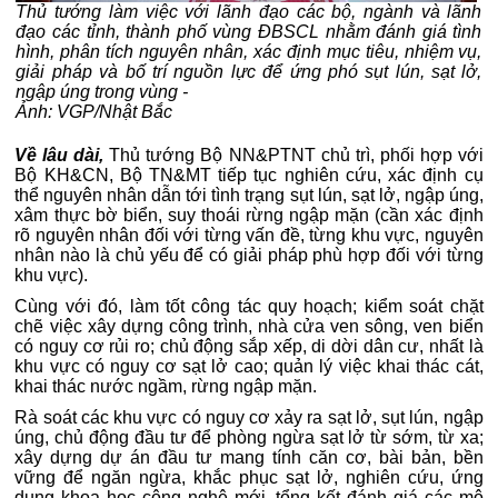
Thủ tướng làm việc với lãnh đạo các bộ, ngành và lãnh
đạo các tỉnh, thành phố vùng ĐBSCL nhằm đánh giá tình
hình, phân tích nguyên nhân, xác định mục tiêu, nhiệm vụ,
giải pháp và bố trí nguồn lực để ứng phó sụt lún, sạt lở,
ngập úng trong vùng -
Ảnh: VGP/Nhật Bắc
Về lâu dài,
Thủ tướng Bộ NN&PTNT chủ trì, phối hợp với
Bộ KH&CN, Bộ TN&MT tiếp tục nghiên cứu, xác định cụ
thể nguyên nhân dẫn tới tình trạng sụt lún, sạt lở, ngập úng,
xâm thực bờ biển, suy thoái rừng ngập mặn (cần xác định
rõ nguyên nhân đối với từng vấn đề, từng khu vực, nguyên
nhân nào là chủ yếu để có giải pháp phù hợp đối với từng
khu vực).
Cùng với đó, làm tốt công tác quy hoạch; kiểm soát chặt
chẽ việc xây dựng công trình, nhà cửa ven sông, ven biển
có nguy cơ rủi ro; chủ động sắp xếp, di dời dân cư, nhất là
khu vực có nguy cơ sạt lở cao; quản lý việc khai thác cát,
khai thác nước ngầm, rừng ngập mặn.
Rà soát các khu vực có nguy cơ xảy ra sạt lở, sụt lún, ngập
úng, chủ động đầu tư để phòng ngừa sạt lở từ sớm, từ xa;
xây dựng dự án đầu tư mang tính căn cơ, bài bản, bền
vững để ngăn ngừa, khắc phục sạt lở, nghiên cứu, ứng
dụng khoa học công nghệ mới, tổng kết đánh giá các mô