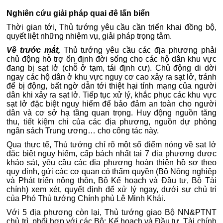
Nghiên cứu giải pháp quai đê lấn biển
Thời gian tới, Thủ tướng yêu cầu cần triển khai đồng bộ,
quyết liệt những nhiệm vụ, giải pháp trọng tâm.
Về trước mắt,
Thủ tướng yêu cầu các địa phương phải
chủ động hỗ trợ ổn định đời sống cho các hộ dân khu vực
đang bị sạt lở (chỗ ở tạm, tái định cư). Chủ động di dời
ngay các hộ dân ở khu vực nguy cơ cao xảy ra sạt lở, tránh
để bị động, bất ngờ dẫn tới thiệt hại tính mạng của người
dân khi xảy ra sạt lở. Tiếp tục xử lý, khắc phục các khu vực
sạt lở đặc biệt nguy hiểm để bảo đảm an toàn cho người
dân và cơ sở hạ tầng quan trọng. Huy động nguồn tăng
thu, tiết kiệm chi của các địa phương, nguồn dự phòng
ngân sách Trung ương… cho công tác này.
Qua thực tế, Thủ tướng chỉ rõ một số điểm nóng về sạt lở
đặc biệt nguy hiểm, cấp bách nhất tại 7 địa phương được
khảo sát, yêu cầu các địa phương hoàn thiện hồ sơ theo
quy định, gửi các cơ quan có thẩm quyền (Bộ Nông nghiệp
và Phát triển nông thôn, Bộ Kế hoạch và Đầu tư, Bộ Tài
chính) xem xét, quyết định để xử lý ngay, dưới sự chủ trì
của Phó Thủ tướng Chính phủ Lê Minh Khái.
Với 5 địa phương còn lại, Thủ tướng giao Bộ NN&PTNT
chủ trì, phối hợp với các Bộ: Kế hoạch và Đầu tư, Tài chính