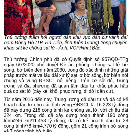
Thủ tướng thăm hỏi người dân khu vực dân cư vành đai
nam Đông Hồ (TP. Hà Tiên, tỉnh Kiên Giang) trong chuyến
khảo sát kè chống sạt lở - Ảnh: VGP/Nhật Bắc
Thủ tướng Chính phủ đã có Quyết định số 957/QĐ-TTg
ngày 6/7/2020 phê duyệt Đề án phòng, chống sạt lở bờ
sông, bờ biển đến năm 2030, trong đó xác định những giải
pháp trước mắt và lâu dài xử lý sạt lở bờ sông, bờ biển nói
chung và vùng ĐBSCL nói riêng. Trên cơ sở đó, Trung
ương và địa phương đã quan tâm đầu tư khắc phục hậu
quả do sạt lở (xây kè, khôi phục rừng, di dời dân cư).
Từ năm 2016 đến nay, Trung ương đã đầu tư và đã có kế
hoạch đầu tư cho các tỉnh vùng ĐBSCL là 16.223 tỷ đồng
để xây dựng 218 công trình kè chống sạt lở, với chiều dài
324 km. Trong đó, đã xây dựng hoàn thành 190 công
trình/246 km/11.453 tỷ đồng; đã có kế hoạch đầu tư 28
công trình/78 km/4.770 tỷ đồng, gồm 21 công trình bờ sông
và 7 công trình bờ biển.