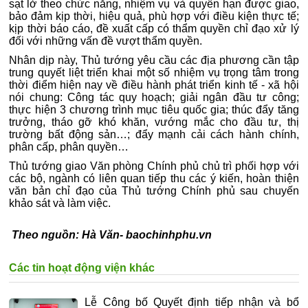
sạt lở theo chức năng, nhiệm vụ và quyền hạn được giao,
bảo đảm kịp thời, hiệu quả, phù hợp với điều kiện thực tế;
kịp thời báo cáo, đề xuất cấp có thẩm quyền chỉ đạo xử lý
đối với những vấn đề vượt thẩm quyền.
Nhân dịp này, Thủ tướng yêu cầu các địa phương cần tập
trung quyết liệt triển khai một số nhiệm vụ trọng tâm trong
thời điểm hiện nay về điều hành phát triển kinh tế - xã hội
nói chung: Công tác quy hoạch; giải ngân đầu tư công;
thực hiện 3 chương trình mục tiêu quốc gia; thúc đẩy tăng
trưởng, tháo gỡ khó khăn, vướng mắc cho đầu tư, thị
trường bất động sản…; đẩy mạnh cải cách hành chính,
phân cấp, phân quyền…
Thủ tướng giao Văn phòng Chính phủ chủ trì phối hợp với
các bộ, ngành có liên quan tiếp thu các ý kiến, hoàn thiện
văn bản chỉ đạo của Thủ tướng Chính phủ sau chuyến
khảo sát và làm việc.
Theo nguồn: Hà Văn- baochinhphu.vn
Các tin hoạt động viện khác
Lễ Công bố Quyết định tiếp nhận và bổ