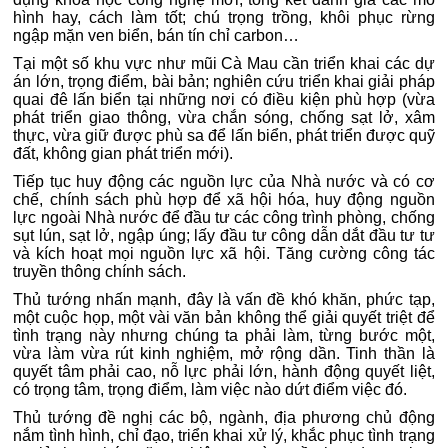
hình hay, cách làm tốt; chú trọng trồng, khôi phục rừng
ngập mặn ven biển, bán tín chỉ carbon…
Tại một số khu vực như mũi Cà Mau cần triển khai các dự
án lớn, trọng điểm, bài bản; nghiên cứu triển khai giải pháp
quai đê lấn biển tại những nơi có điều kiện phù hợp (vừa
phát triển giao thông, vừa chắn sóng, chống sạt lở, xâm
thực, vừa giữ được phù sa để lấn biển, phát triển được quỹ
đất, không gian phát triển mới).
Tiếp tục huy động các nguồn lực của Nhà nước và có cơ
chế, chính sách phù hợp để xã hội hóa, huy động nguồn
lực ngoài Nhà nước để đầu tư các công trình phòng, chống
sụt lún, sạt lở, ngập úng; lấy đầu tư công dẫn dắt đầu tư tư
và kích hoạt mọi nguồn lực xã hội. Tăng cường công tác
truyền thông chính sách.
Thủ tướng nhấn mạnh, đây là vấn đề khó khăn, phức tạp,
một cuộc họp, một vài văn bản không thể giải quyết triệt để
tình trạng này nhưng chúng ta phải làm, từng bước một,
vừa làm vừa rút kinh nghiệm, mở rộng dần. Tinh thần là
quyết tâm phải cao, nỗ lực phải lớn, hành động quyết liệt,
có trọng tâm, trọng điểm, làm việc nào dứt điểm việc đó.
Thủ tướng đề nghị các bộ, ngành, địa phương chủ động
nắm tình hình, chỉ đạo, triển khai xử lý, khắc phục tình trạng