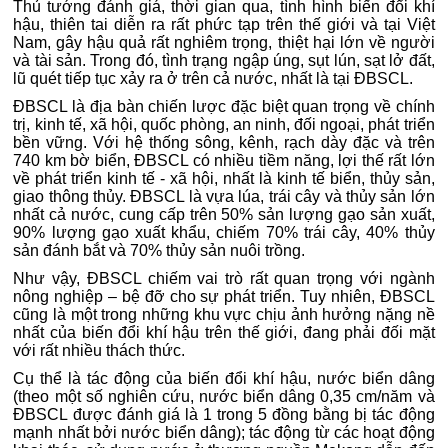
Thủ tướng đánh giá, thời gian qua, tình hình biến đổi khí
hậu, thiên tai diễn ra rất phức tạp trên thế giới và tại Việt
Nam, gây hậu quả rất nghiêm trọng, thiệt hại lớn về người
và tài sản. Trong đó, tình trạng ngập úng, sụt lún, sạt lở đất,
lũ quét tiếp tục xảy ra ở trên cả nước, nhất là tại ĐBSCL.
ĐBSCL là địa bàn chiến lược đặc biệt quan trọng về chính
trị, kinh tế, xã hội, quốc phòng, an ninh, đối ngoại, phát triển
bền vững. Với hệ thống sông, kênh, rạch dày đặc và trên
740 km bờ biển, ĐBSCL có nhiều tiềm năng, lợi thế rất lớn
về phát triển kinh tế - xã hội, nhất là kinh tế biển, thủy sản,
giao thông thủy. ĐBSCL là vựa lúa, trái cây và thủy sản lớn
nhất cả nước, cung cấp trên 50% sản lượng gạo sản xuất,
90% lượng gạo xuất khẩu, chiếm 70% trái cây, 40% thủy
sản đánh bắt và 70% thủy sản nuôi trồng.
Như vậy, ĐBSCL chiếm vai trò rất quan trọng với ngành
nông nghiệp – bệ đỡ cho sự phát triển. Tuy nhiên, ĐBSCL
cũng là một trong những khu vực chịu ảnh hưởng nặng nề
nhất của biến đổi khí hậu trên thế giới, đang phải đối mặt
với rất nhiều thách thức.
Cụ thể là tác động của biến đổi khí hậu, nước biển dâng
(theo một số nghiên cứu, nước biển dâng 0,35 cm/năm và
ĐBSCL được đánh giá là 1 trong 5 đồng bằng bị tác động
mạnh nhất bởi nước biển dâng); tác động từ các hoạt động