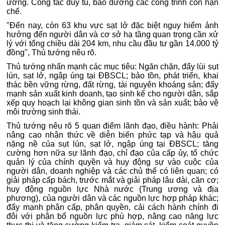
ương. Công tác duy tu, bảo dưỡng các công trình còn hạn
chế.
"Đến nay, còn 63 khu vực sạt lở đặc biệt nguy hiểm ảnh
hưởng đến người dân và cơ sở hạ tầng quan trọng cần xử
lý với tổng chiều dài 204 km, nhu cầu đầu tư gần 14.000 tỷ
đồng", Thủ tướng nêu rõ.
Thủ tướng nhấn mạnh các mục tiêu: Ngăn chặn, đẩy lùi sụt
lún, sạt lở, ngập úng tại ĐBSCL; bảo tồn, phát triển, khai
thác bền vững rừng, đất rừng, tài nguyên khoáng sản; đẩy
mạnh sản xuất kinh doanh, tạo sinh kế cho người dân, sắp
xếp quy hoạch lại không gian sinh tồn và sản xuất; bảo vệ
môi trường sinh thái.
Thủ tướng nêu rõ 5 quan điểm lãnh đạo, điều hành: Phải
nâng cao nhận thức về diễn biến phức tạp và hậu quả
nặng nề của sụt lún, sạt lở, ngập úng tại ĐBSCL; tăng
cường hơn nữa sự lãnh đạo, chỉ đạo của cấp ủy, tổ chức
quản lý của chính quyền và huy động sự vào cuộc của
người dân, doanh nghiệp và các chủ thể có liên quan; có
giải pháp cấp bách, trước mắt và giải pháp lâu dài, căn cơ;
huy động nguồn lực Nhà nước (Trung ương và địa
phương), của người dân và các nguồn lực hợp pháp khác;
đẩy mạnh phân cấp, phân quyền, cải cách hành chính đi
đôi với phân bổ nguồn lực phù hợp, nâng cao năng lực