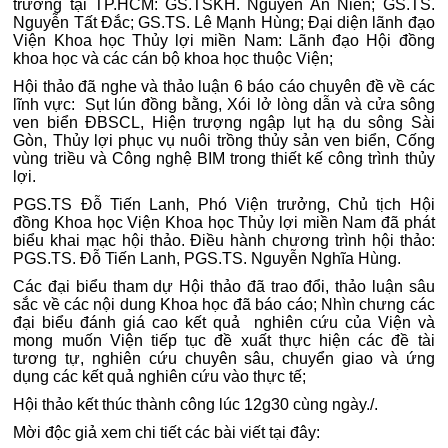
trường tại TP.HCM: GS.TSKH. Nguyễn Ân Niên; GS.TS.
Nguyễn Tất Đắc; GS.TS. Lê Mạnh Hùng; Đại diện lãnh đạo
Viện Khoa học Thủy lợi miền Nam: Lãnh đạo Hội đồng
khoa học và các cán bộ khoa học thuộc Viện;
Hội thảo đã nghe và thảo luận 6 báo cáo chuyên đề về các
lĩnh vực: Sụt lún đồng bằng, Xói lở lòng dẫn và cửa sông
ven biển ĐBSCL, Hiện trượng ngập lụt hạ du sông Sài
Gòn, Thủy lợi phục vụ nuôi trồng thủy sản ven biển, Cống
vùng triều và Công nghệ BIM trong thiết kế công trình thủy
lợi.
PGS.TS Đỗ Tiến Lanh, Phó Viện trưởng, Chủ tịch Hội
đồng Khoa học Viện Khoa học Thủy lợi miền Nam đã phát
biểu khai mạc hội thảo. Điều hành chương trình hội thảo:
PGS.TS. Đỗ Tiến Lanh, PGS.TS. Nguyễn Nghĩa Hùng.
Các đại biểu tham dự Hội thảo đã trao đổi, thảo luận sâu
sắc về các nội dung Khoa học đã báo cáo; Nhìn chưng các
đại biểu đánh giá cao kết quả nghiên cứu của Viện và
mong muốn Viện tiếp tục đề xuất thực hiện các đề tài
tương tự, nghiên cứu chuyên sâu, chuyển giao và ứng
dụng các kết quả nghiên cứu vào thực tế;
Hội thảo kết thúc thành công lúc 12g30 cùng ngày./.
Mời độc giả xem chi tiết các bài viết tại đây: