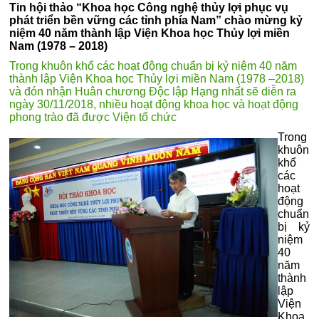
Tin hội thảo “Khoa học Công nghệ thủy lợi phục vụ
phát triển bền vững các tỉnh phía Nam” chào mừng kỷ
niệm 40 năm thành lập Viện Khoa học Thủy lợi miền
Nam (1978 – 2018)
Trong khuôn khổ các hoạt động chuẩn bị kỷ niệm 40 năm
thành lập Viện Khoa học Thủy lợi miền Nam (1978 –2018)
và đón nhận Huân chương Độc lập Hạng nhất sẽ diễn ra
ngày 30/11/2018, nhiều hoạt động khoa học và hoạt động
phong trào đã được Viện tổ chức
Trong
khuôn
khổ
các
hoạt
động
chuẩn
bị kỷ
niệm
40
năm
thành
lập
Viện
Khoa