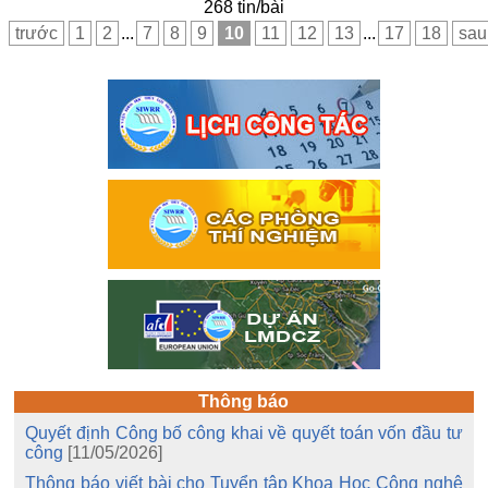
268 tin/bài
trước
1
2
...
7
8
9
10
11
12
13
...
17
18
sau
Thông báo
Quyết định Công bố công khai về quyết toán vốn đầu tư
công
[11/05/2026]
Thông báo viết bài cho Tuyển tập Khoa Học Công nghệ