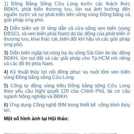
1) Đồng Bằng Sông Cửu Long trước các thách thức
BĐKH, phát triển thượng lưu, lún sụt ảnh hưởng đến
nguồn nước và sự phát triển bền vững vùng Đồng bằng và
giải pháp ứng phó
.
2)
Diễn biến xói lở lòng dẫn và cửa sông ven biển (vùng
ĐBSCL và ven biển phía Nam) do tác động của phát triển ở
thượng lưu, khai thác cát, biến đổi khí hậu và các giải pháp
ứng phó
.
3)
Diễn biến ngập lụt vùng hạ du sông Sài Gòn do tác động
BĐKH, lún sụt đất và các giải pháp cho Tp.HCM nói riêng
và các đô thị phía Nam
.
4)
Kỹ thuật thủy lợi nội đồng phục vụ nuôi tôm ven biển
vùng Đồng bằng sông Cửu Long.
5)
Cống tự động vùng triều Đồng bằng sông Cửu Long
theo yêu cầu Nghị quyết 120 của Chính Phủ, tái cơ cấu
ngành Nông nghiệp và BĐKH.
6)
Ứng dụng Công nghệ BIM trong thiết kế công trình thủy
lợi.
Một số hình ảnh tại Hội thảo: