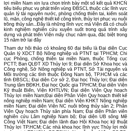
lợi miền Nam xin lựa chọn trình bày một số kết quả KHCN
tiêu biểu phục vụ phát triển vùng ĐBSCL thuộc các lĩnh vực
quản lý tài nguyên nước, phòng chống thiên tai, kiểm soát
lũ, mặn, công nghệ thiết kế công trình, thủy lợi phục vụ nuôi
trồng thủy sản...Đây là những lĩnh vực mà Viện đã có chuỗi
kinh nghiệm nghiên cứu xuyên suốt trong quá trình xây
dựng và phát triển Viện mấy chục năm qua, đặc biệt trong
15 năm trở lại đây
Tham dự hội thảo có khoảng 60 đại biểu là Đại diện Cục
Quản lý XDCT Bộ Nông nghiệp và PTNT tại TPHCM; Chi
cục Phòng, chống thiên tai miền Nam, thuộc Tổng cục
PCTT; Ban QLĐT XD Thủy lợi 9; Đại diện Sở Khoa học và
Công nghệ, Sở Nông nghiệp và PTNT, Sở Tài nguyên và
Môi trường các tỉnh thuộc Đông Nam bộ, TP.HCM và các
tỉnh ĐBSCL; Đại diện Cơ sở 2, Đại học Thủy lợi; Đại diện
Trung tâm BĐKH, Đại học Quốc gia TPHCM; Đại diện Viện
Kỹ thuật Biển, Viện KHTLVN; Đại diện Viện Quy hoạch
Thủy lợi miền Nam;Đại diện Phân Viện Quy hoạch thiết kế
nông nghiệp miền Nam; Đại diện Viện KHKT Nông nghiệp
miền Nam; Đại diện Viện NC nuôi trồng thủy sản 2; Phân
Viện Quy hoạch Thủy sản phía Nam; Đại diện Phân viên
nghiên cứu Lâm nghiệp Nam bộ; Đại diện UB sông Mê
Công Việt Nam; Đại diện lãnh đạo Hội Khoa học kỹ thuật
Thủy lợi TP.HCM; Các nhà khoa học lĩnh vực Thủy lợi môi