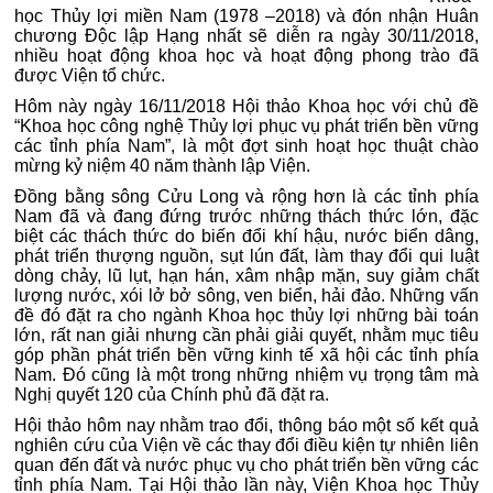
học Thủy lợi miền Nam (1978 –2018) và đón nhận Huân
chương Độc lập Hạng nhất sẽ diễn ra ngày 30/11/2018,
nhiều hoạt động khoa học và hoạt động phong trào đã
được Viện tổ chức.
Hôm này ngày 16/11/2018 Hội thảo Khoa học với chủ đề
“Khoa học công nghệ Thủy lợi phục vụ phát triển bền vững
các tỉnh phía Nam”, là một đợt sinh hoạt học thuật chào
mừng kỷ niệm 40 năm thành lập Viện.
Đồng bằng sông Cửu Long và rộng hơn là các tỉnh phía
Nam đã và đang đứng trước những thách thức lớn, đặc
biệt các thách thức do biến đổi khí hậu, nước biển dâng,
phát triển thượng nguồn, sụt lún đất, làm thay đổi qui luật
dòng chảy, lũ lụt, hạn hán, xâm nhập mặn, suy giảm chất
lượng nước, xói lở bở sông, ven biển, hải đảo. Những vấn
đề đó đặt ra cho ngành Khoa học thủy lợi những bài toán
lớn, rất nan giải nhưng cần phải giải quyết, nhằm mục tiêu
góp phần phát triển bền vững kinh tế xã hội các tỉnh phía
Nam. Đó cũng là một trong những nhiệm vụ trọng tâm mà
Nghị quyết 120 của Chính phủ đã đặt ra.
Hội thảo hôm nay nhằm trao đổi, thông báo một số kết quả
nghiên cứu của Viện về các thay đổi điều kiện tự nhiên liên
quan đến đất và nước phục vụ cho phát triển bền vững các
tỉnh phía Nam. Tại Hội thảo lần này, Viện Khoa học Thủy