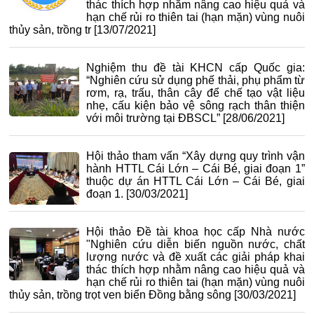
thác thích hợp nhằm nâng cao hiệu quả và
hạn chế rủi ro thiên tai (hạn mặn) vùng nuôi
thủy sản, trồng tr
[13/07/2021]
Nghiệm thu đề tài KHCN cấp Quốc gia:
“Nghiên cứu sử dụng phế thải, phụ phẩm từ
rơm, rạ, trấu, thân cây để chế tạo vật liệu
nhẹ, cấu kiện bảo vệ sông rạch thân thiện
với môi trường tại ĐBSCL”
[28/06/2021]
Hội thảo tham vấn “Xây dựng quy trình vận
hành HTTL Cái Lớn – Cái Bé, giai đoạn 1”
thuộc dự án HTTL Cái Lớn – Cái Bé, giai
đoạn 1.
[30/03/2021]
Hội thảo Đề tài khoa học cấp Nhà nước
"Nghiên cứu diễn biến nguồn nước, chất
lượng nước và đề xuất các giải pháp khai
thác thích hợp nhằm nâng cao hiệu quả và
hạn chế rủi ro thiên tai (hạn mặn) vùng nuôi
thủy sản, trồng trọt ven biển Đồng bằng sông
[30/03/2021]