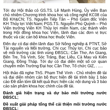
Tới dự Hội thảo có GS.TS. Lê Mạnh Hùng, Ủy viên Ban
chủ nhiệm Chương trình khoa học và công nghệ KC08 của
Bộ KH&CN; TS. Nguyễn Tiếp Tân – Phó Giám đốc Viện
KH Thủy lợi Việt Nam; PGS.TS. Nguyễn Phú Quỳnh – Phó
Viện trưởng Viện KH Thủy lợi miền Nam, các thành viên
trong Hội đồng khoa học Viện, lãnh đạo các đơn vị trực
thuộc và các cán bộ khoa học thuộc Viện.
Đến dự có đại diện lãnh đạo Sở Nông nghiệp & PTNT, Sở
Tài nguyên và Môi trường, Chi cục Thủy lợi, Chi cục bảo
vệ môi trường các tỉnh vùng ĐBSCL: Cần Thơ, An Giang,
Bến Tre, Trà Vinh, Sóc Trăng, Bạc Liêu, Cà Mau và Kiên
Giang, Đồng Tháp. Tới dự có đại diện một số cơ quan
chuyên môn Trường Đại học Cần Thơ, Tổ chức GIZ, . ….
Hội thảo đã nghe ThS. Phạm Thế Vinh - Chủ nhiệm đề tài
và đại diện nhóm cán bộ thực hiện đề tài trình bày 1 báo
cáo Đề dẫn tóm tắt kết quả thực hiện các nội dung và 3 báo
cáo sản phẩm khoa học chính của đề tài.
Đánh giá hiện trạng và dự báo môi trường nước
ĐBSCL;
Đề xuất giải pháp tổng thể cải thiện môi trường nước
ĐBSCL;