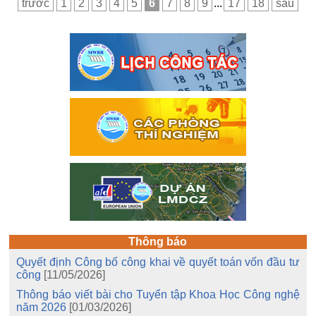
trước
1
2
3
4
5
6
7
8
9
...
17
18
sau
Thông báo
Quyết định Công bố công khai về quyết toán vốn đầu tư
công
[11/05/2026]
Thông báo viết bài cho Tuyển tập Khoa Học Công nghệ
năm 2026
[01/03/2026]