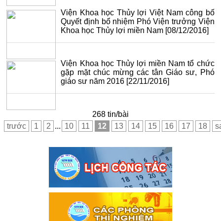
Viện Khoa học Thủy lợi Việt Nam công bố
Quyết định bổ nhiệm Phó Viện trưởng Viện
Khoa học Thủy lợi miền Nam
[08/12/2016]
Viện Khoa học Thủy lợi miền Nam tổ chức
gặp mặt chúc mừng các tân Giáo sư, Phó
giáo sư năm 2016
[22/11/2016]
268 tin/bài
trước
1
2
...
10
11
12
13
14
15
16
17
18
s