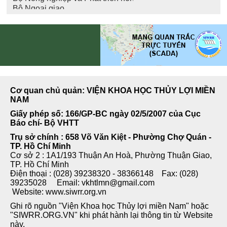
Cơ quan chủ quản: VIỆN KHOA HỌC THỦY LỢI MIỀN
NAM
Giấy phép số: 166/GP-BC ngày 02/5/2007 của Cục
Báo chí- Bộ VHTT
Trụ sở chính : 658 Võ Văn Kiệt - Phường Chợ Quán -
TP. Hồ Chí Minh
Cơ sở 2 : 1A1/193 Thuận An Hoà, Phường Thuận Giao,
TP. Hồ Chí Minh
Điện thoại : (028) 39238320 - 38366148 Fax: (028)
39235028 Email: vkhtlmn@gmail.com
Website: www.siwrr.org.vn
Ghi rõ nguồn "Viện Khoa học Thủy lợi miền Nam" hoặc
"SIWRR.ORG.VN" khi phát hành lại thông tin từ Website
này.