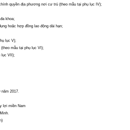
công tác Đoàn và phong trào thanh ni
hính quyền địa phương nơi cư trú (theo mẫu tại phụ lục IV);
06 tháng đầu năm 2026 của Đoàn B
Nông nghiệp và Môi trường
 đa khoa;
Tuổi trẻ Viện Khoa học Thủy lợi mi
Nam tham gia dâng hương, dâng ho
dụng hoặc hợp đồng lao động dài hạn;
tại Bia tượng niệm nhà đèn Chợ Quán
Lễ khai mạc Hội thao viên chức, ngư
lao động năm 2026 và Giải bóng đ
hụ lục V);
truyền thống lần thứ XIV của Viện Kh
(theo mẫu tại phụ lục VI);
học Thủy lợi miền Nam
lục VII);
0 năm 2017.
y lợi miền Nam
Minh.
n)