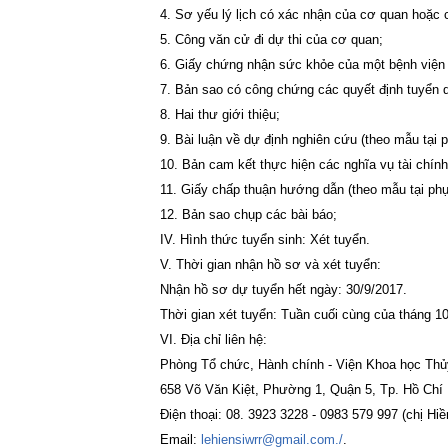
4. Sơ yếu lý lịch có xác nhận của cơ quan hoặc c
5. Công văn cử đi dự thi của cơ quan;
6. Giấy chứng nhận sức khỏe của một bệnh viện
7. Bản sao có công chứng các quyết định tuyển 
8. Hai thư giới thiệu;
9. Bài luận về dự định nghiên cứu (theo mẫu tại p
10. Bản cam kết thực hiện các nghĩa vụ tài chính 
11. Giấy chấp thuận hướng dẫn (theo mẫu tại phụ 
12. Bản sao chụp các bài báo;
IV. Hình thức tuyển sinh: Xét tuyển.
V. Thời gian nhận hồ sơ và xét tuyển:
Nhận hồ sơ dự tuyển hết ngày: 30/9/2017.
Thời gian xét tuyển: Tuần cuối cùng của tháng 1
VI. Địa chỉ liên hệ:
Phòng Tổ chức, Hành chính - Viện Khoa học Thủ
658 Võ Văn Kiệt, Phường 1, Quận 5, Tp. Hồ Chí 
Điện thoại: 08. 3923 3228 - 0983 579 997 (chị Hiề
Email:
lehiensiwrr@gmail.com./
.