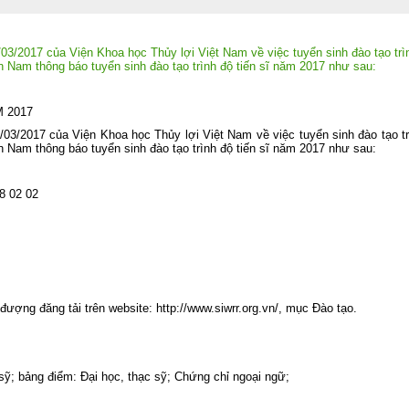
triển khai thực hiện Nghị quyết Hội ng
lần thứ ba Ban Chấp hành Trung ươ
Đảng khóa XIV
/2017 của Viện Khoa học Thủy lợi Việt Nam về việc tuyển sinh đào tạo trì
Viện Khoa học Thủy lợi miền Na
n Nam thông báo tuyển sinh đào tạo trình độ tiến sĩ năm 2017 như sau:
tham gia Lễ dâng hương tưởng niệ
các Anh hùng liệt sĩ tại Công viên 
Thị Riêng
 2017
Chung một tấm lòng – Đồng hành cù
/2017 của Viện Khoa học Thủy lợi Việt Nam về việc tuyển sinh đào tạo tr
gia đình anh Phan Văn Huyến vượt q
n Nam thông báo tuyển sinh đào tạo trình độ tiến sĩ năm 2017 như sau:
khó khăn
Viện Khoa học Thủy lợi miền Nam 
chức Lễ công bố Quyết định công nh
8 02 02
học vị và trao bằng Tiến sĩ cho tân Ti
sĩ Lê Thị Mỹ Diệp
Tuổi trẻ Viện Khoa học Thủy lợi mi
Nam thăm, tri ân các Mẹ Việt Nam A
hùng nhân dịp kỷ niệm 79 năm Ngà
Thương binh - Liệt sĩ (27/7/1947
27/7/2026)
đượng đăng tải trên website: http://www.siwrr.org.vn/, mục Đào tạo.
Rà soát, điều chỉnh Quy trình vận hà
liên hồ chứa sông Đồng Nai: Nâng c
hiệu quả điều tiết nguồn nước, c
động ứng phó thiên tai và bảo đảm 
ninh nguồn nước
 sỹ; bảng điểm: Đại học, thạc sỹ; Chứng chỉ ngoại ngữ;
Đoàn Thanh niên Viện Khoa học Th
lợi miền Nam tham gia Hội nghị sơ k