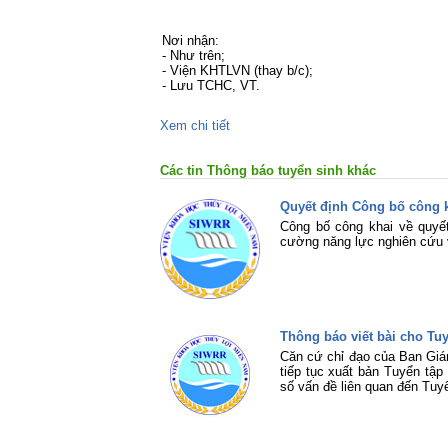
Nơi nhận:
- Như trên;
- Viện KHTLVN (thay b/c);
- Lưu TCHC, VT.
Xem chi tiết
Các tin Thông báo tuyển sinh khác
Quyết định Công bố công k
Công bố công khai về quy
cường năng lực nghiên cứu 
Thông báo viết bài cho T
Căn cứ chỉ đạo của Ban Giá
tiếp tục xuất bản Tuyển tậ
số vấn đề liên quan đến Tuy