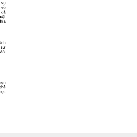
 vụ
 về
 đã
uật
hía
ành
 sư
Môi
iện
ghệ
học