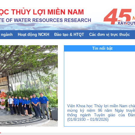
 ngành
Hoạt động NCKH
Đào tạo & HTQT
Các đơn vị trực thuộc
Tin nổi bật
Viện Khoa học Thủy lợi miền Nam ch
mừng kỷ niệm 96 năm Ngày truyề
thống ngành Tuyên giáo của Đản
(01/8/1930 – 01/8/2026)
Đảng bộ Viện Khoa học Thủy lợi mi
Nam tham gia Hội nghị trực tuyến to
quốc nghiên cứu, học tập, quán triệt 