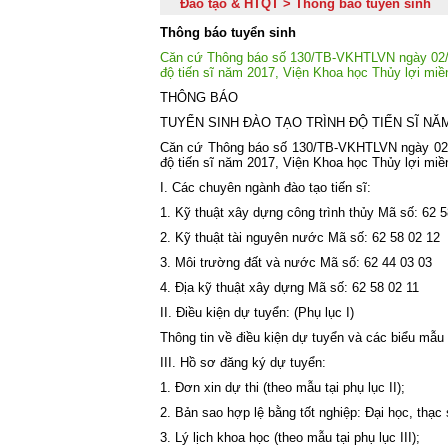
Đào tạo & HTQT > Thông báo tuyển sinh
Thông báo tuyển sinh
Căn cứ Thông báo số 130/TB-VKHTLVN ngày 02/03
độ tiến sĩ năm 2017, Viện Khoa học Thủy lợi miề
THÔNG BÁO
TUYỂN SINH ĐÀO TẠO TRÌNH ĐỘ TIẾN SĨ NĂM
Căn cứ Thông báo số 130/TB-VKHTLVN ngày 02/03
độ tiến sĩ năm 2017, Viện Khoa học Thủy lợi miề
I. Các chuyên ngành đào tạo tiến sĩ:
1. Kỹ thuật xây dựng công trình thủy Mã số: 62 5
2. Kỹ thuật tài nguyên nước Mã số: 62 58 02 12
3. Môi trường đất và nước Mã số: 62 44 03 03
4. Địa kỹ thuật xây dựng Mã số: 62 58 02 11
II. Điều kiện dự tuyển: (Phụ lục I)
Thông tin về điều kiện dự tuyển và các biểu mẫu 
III. Hồ sơ đăng ký dự tuyển:
1. Đơn xin dự thi (theo mẫu tại phụ lục II);
2. Bản sao hợp lệ bằng tốt nghiệp: Đại học, thạc
3. Lý lịch khoa học (theo mẫu tại phụ lục III);