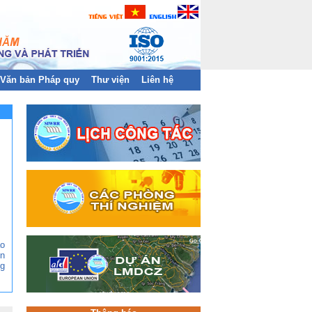
Văn bản Pháp quy
Thư viện
Liên hệ
ào
n
g
ền
àn
và