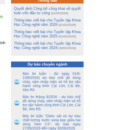
Thông báo
hị
ng
Quyết định Công bố công khai về quyết
toán vốn đầu tư công
[11/05/2026]
nh
m
Thông báo viết bài cho Tuyển tập Khoa
m
Học Công nghệ năm 2026
[01/03/2026]
Lê
Thông báo viết bài cho Tuyển tập Khoa
Học Công nghệ năm 2025
[01/03/2025]
ng
ình
ua
Thông báo viết bài cho Tuyển tập Khoa
Học Công nghệ năm 2024
[28/02/2024]
tổ
ận
ến
Dự báo chuyên ngành
Bản tin tuần - (từ ngày 01/8-
ền
15/8/2026) dự báo chế độ dòng
nh
chảy, xâm nhập mặn và hỗ trợ vận
y
hành công trình Cái Lớn, Cái Bé,
 –
Xẻo Rô
Bản tin tháng 8/2026 - dự báo chế
nh
độ dòng chảy, xâm nhập mặn và hỗ
ao
trợ vận hành công trình Cái Lớn, Cái
hủ
Bé, Xẻo Rô.
an
Bản tin tuần "Giám sát và dự báo
chất lượng nước vùng kẹp giữa hai
sông Vàm Cỏ", dự báo ngày
ủy
27/06/2026 đến ngày 30/06/2026
ết