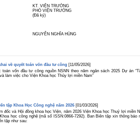
KT. VIỆN TRƯỞNG
PHÓ VIỆN TRƯỞNG
(Đã ký)
NGUYỄN NGHĨA HÙNG
hai về quyết toán vốn đầu tư công
[11/05/2026]
ết toán vốn đầu tư công nguồn NSNN theo năm ngân sách 2025 Dự án “T
và làm việc cho Viện Khoa học Thủy lợi miền Nam”
uyển tập Khoa Học Công nghệ năm 2026
[01/03/2026]
m đốc và Hội đồng khoa học Viện, năm 2026 Viện Khoa học Thuỷ lợi miền 
p Khoa học công nghệ (mã số ISSN:0866-7292). Ban Biên tập xin thông báo 
ển tập như sau: