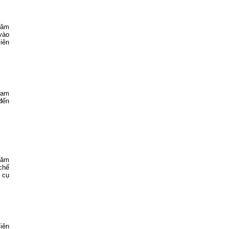
năm
 vào
iên
Nam
đến
năm
chế
 cụ
iện