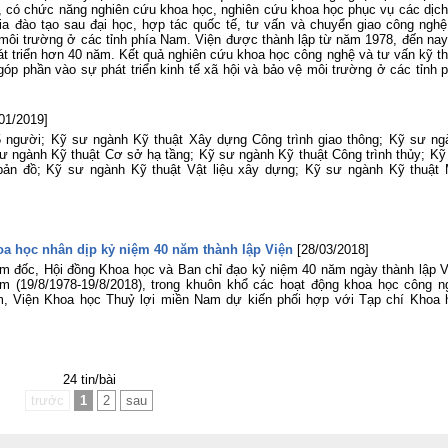
, có chức năng nghiên cứu khoa học, nghiên cứu khoa học phục vụ các dịch
a đào tạo sau đại học, hợp tác quốc tế, tư vấn và chuyển giao công nghệ
n, môi trường ở các tỉnh phía Nam. Viện được thành lập từ năm 1978, đến nay
át triển hơn 40 năm. Kết quả nghiên cứu khoa học công nghệ và tư vấn kỹ th
óp phần vào sự phát triển kinh tế xã hội và bảo vệ môi trường ở các tỉnh p
/01/2019]
 15 người; Kỹ sư ngành Kỹ thuật Xây dựng Công trình giao thông; Kỹ sư ng
sư ngành Kỹ thuật Cơ sở hạ tầng; Kỹ sư ngành Kỹ thuật Công trình thủy; Kỹ
 bản đồ; Kỹ sư ngành Kỹ thuật Vật liệu xây dựng; Kỹ sư ngành Kỹ thuật 
oa học nhân dịp kỷ niệm 40 năm thành lập Viện
[28/03/2018]
m đốc, Hội đồng Khoa học và Ban chỉ đạo kỷ niệm 40 năm ngày thành lập V
m (19/8/1978-19/8/2018), trong khuôn khổ các hoạt động khoa học công n
 Viện Khoa học Thuỷ lợi miền Nam dự kiến phối hợp với Tạp chí Khoa 
24 tin/bài
trước
1
2
sau