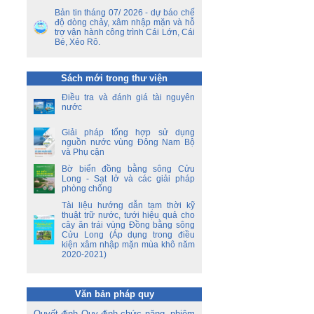
ên
Bản tin tháng 07/ 2026 - dự báo chế
ộ
độ dòng chảy, xâm nhập mặn và hỗ
trợ vận hành công trình Cái Lớn, Cái
Bé, Xẻo Rô.
ền
a
Sách mới trong thư viện
ời
á
Điều tra và đánh giá tài nguyên
oa
nước
Giải pháp tổng hợp sử dụng
nguồn nước vùng Đông Nam Bộ
và Phụ cận
Bờ biển đồng bằng sông Cửu
Long - Sạt lở và các giải pháp
phòng chống
Tài liệu hướng dẫn tạm thời kỹ
thuật trữ nước, tưới hiệu quả cho
cây ăn trái vùng Đồng bằng sông
Cửu Long (Áp dụng trong điều
kiện xâm nhập mặn mùa khô năm
2020-2021)
Văn bản pháp quy
Quyết định Quy định chức năng, nhiệm