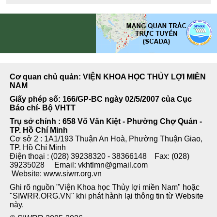
Cơ quan chủ quản: VIỆN KHOA HỌC THỦY LỢI MIỀN
NAM
Giấy phép số: 166/GP-BC ngày 02/5/2007 của Cục
Báo chí- Bộ VHTT
Trụ sở chính : 658 Võ Văn Kiệt - Phường Chợ Quán -
TP. Hồ Chí Minh
Cơ sở 2 : 1A1/193 Thuận An Hoà, Phường Thuận Giao,
TP. Hồ Chí Minh
Điện thoại : (028) 39238320 - 38366148 Fax: (028)
39235028 Email: vkhtlmn@gmail.com
Website: www.siwrr.org.vn
Ghi rõ nguồn "Viện Khoa học Thủy lợi miền Nam" hoặc
"SIWRR.ORG.VN" khi phát hành lại thông tin từ Website
này.