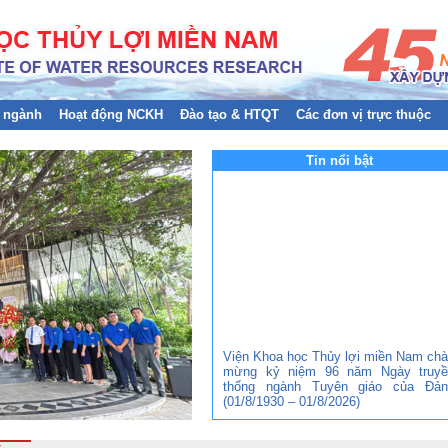
 ngành
Hoạt động NCKH
Đào tạo & HTQT
Các đơn vị trực thuộc
Tin nổi bật
Viện Khoa học Thủy lợi miền Nam ch
mừng kỷ niệm 96 năm Ngày truyề
thống ngành Tuyên giáo của Đản
(01/8/1930 – 01/8/2026)
Đảng bộ Viện Khoa học Thủy lợi mi
Nam tham gia Hội nghị trực tuyến to