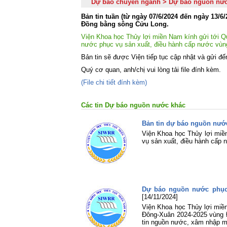
Dự báo chuyên ngành > Dự báo nguồn nư
Bản tin tuần (từ ngày 07/6/2024 đến ngày 13/
Đồng bằng sông Cửu Long.
Viện Khoa học Thủy lợi miền Nam kính gửi tới Qu
nước phục vụ sản xuất, điều hành cấp nước vù
Bản tin sẽ được Viện tiếp tục cập nhật và gửi đế
Quý cơ quan, anh/chị vui lòng tải file đính kèm.
(File chi tiết đính kèm)
Các tin Dự báo nguồn nước khác
Bản tin dự báo nguồn nước
Viện Khoa học Thủy lợi miề
vụ sản xuất, điều hành cấp
Dự báo nguồn nước phục
[14/11/2024]
Viện Khoa học Thủy lợi miề
Đông-Xuân 2024-2025 vùng Đồ
tin nguồn nước, xâm nhập mặ