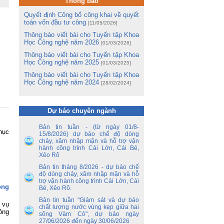
và
Thông báo
hị
Quyết định Công bố công khai về quyết
ng
toán vốn đầu tư công
[11/05/2026]
Thông báo viết bài cho Tuyển tập Khoa
m
Học Công nghệ năm 2026
m
[01/03/2026]
Lê
Thông báo viết bài cho Tuyển tập Khoa
Học Công nghệ năm 2025
[01/03/2025]
ng
Thông báo viết bài cho Tuyển tập Khoa
ua
Học Công nghệ năm 2024
[28/02/2024]
tổ
ận
Dự báo chuyên ngành
ến
Bản tin tuần - (từ ngày 01/8-
hục
ền
15/8/2026) dự báo chế độ dòng
nh
chảy, xâm nhập mặn và hỗ trợ vận
y
hành công trình Cái Lớn, Cái Bé,
 –
Xẻo Rô
Bản tin tháng 8/2026 - dự báo chế
độ dòng chảy, xâm nhập mặn và hỗ
nh
trợ vận hành công trình Cái Lớn, Cái
ao
ong
Bé, Xẻo Rô.
hủ
an
Bản tin tuần "Giám sát và dự báo
 vụ
chất lượng nước vùng kẹp giữa hai
ông
sông Vàm Cỏ", dự báo ngày
ủy
27/06/2026 đến ngày 30/06/2026