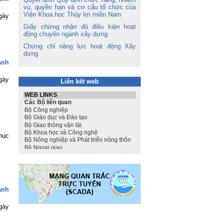
vụ, quyền hạn và cơ cấu tổ chức của
Viện Khoa học Thủy lợi miền Nam
gày
Giấy chứng nhận đủ điều kiện hoạt
động chuyên ngành xây dựng
Chứng chỉ năng lực hoạt động Xây
dựng
ành
gày
Liên kết web
hục
ành
gày