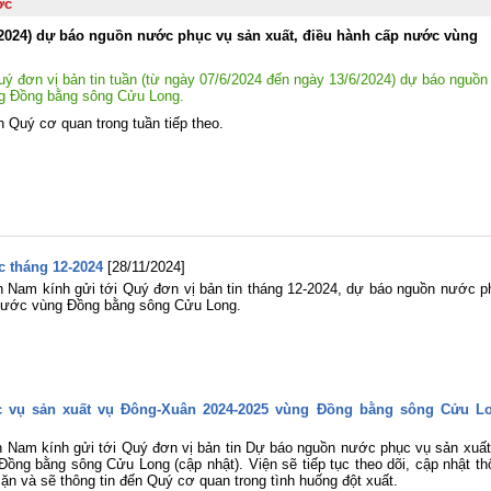
quốc nghiên cứu, học tập, quán triệt 
ớc
triển khai thực hiện Nghị quyết Hội ng
lần thứ ba Ban Chấp hành Trung ươ
6/2024) dự báo nguồn nước phục vụ sản xuất, điều hành cấp nước vùng
Đảng khóa XIV
Viện Khoa học Thủy lợi miền Na
ý đơn vị bản tin tuần (từ ngày 07/6/2024 đến ngày 13/6/2024) dự báo nguồn
tham gia Lễ dâng hương tưởng niệ
ng Đồng bằng sông Cửu Long.
các Anh hùng liệt sĩ tại Công viên 
n Quý cơ quan trong tuần tiếp theo.
Thị Riêng
Chung một tấm lòng – Đồng hành cù
gia đình anh Phan Văn Huyến vượt q
khó khăn
Viện Khoa học Thủy lợi miền Nam 
chức Lễ công bố Quyết định công nh
học vị và trao bằng Tiến sĩ cho tân Ti
sĩ Lê Thị Mỹ Diệp
 tháng 12-2024
[28/11/2024]
n Nam kính gửi tới Quý đơn vị bản tin tháng 12-2024, dự báo nguồn nước p
Tuổi trẻ Viện Khoa học Thủy lợi mi
 nước vùng Đồng bằng sông Cửu Long.
Nam thăm, tri ân các Mẹ Việt Nam A
hùng nhân dịp kỷ niệm 79 năm Ngà
Thương binh - Liệt sĩ (27/7/1947
27/7/2026)
Rà soát, điều chỉnh Quy trình vận hà
liên hồ chứa sông Đồng Nai: Nâng c
 vụ sản xuất vụ Đông-Xuân 2024-2025 vùng Đồng bằng sông Cửu L
hiệu quả điều tiết nguồn nước, c
động ứng phó thiên tai và bảo đảm 
n Nam kính gửi tới Quý đơn vị bản tin Dự báo nguồn nước phục vụ sản xuất
ninh nguồn nước
ng bằng sông Cửu Long (cập nhật). Viện sẽ tiếp tục theo dõi, cập nhật th
Đoàn Thanh niên Viện Khoa học Th
n và sẽ thông tin đến Quý cơ quan trong tình huống đột xuất.