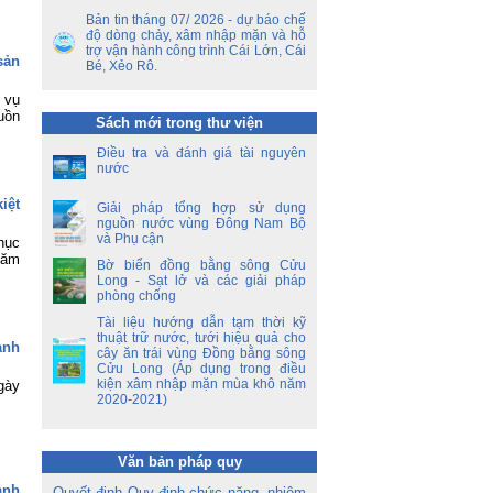
ết
ên
Bản tin tháng 07/ 2026 - dự báo chế
ộ
độ dòng chảy, xâm nhập mặn và hỗ
trợ vận hành công trình Cái Lớn, Cái
sản
Bé, Xẻo Rô.
ền
a
 vụ
uồn
Sách mới trong thư viện
ời
Điều tra và đánh giá tài nguyên
á
nước
oa
iệt
Giải pháp tổng hợp sử dụng
nguồn nước vùng Đông Nam Bộ
và Phụ cận
hục
năm
Bờ biển đồng bằng sông Cửu
Long - Sạt lở và các giải pháp
phòng chống
Tài liệu hướng dẫn tạm thời kỹ
thuật trữ nước, tưới hiệu quả cho
ành
cây ăn trái vùng Đồng bằng sông
Cửu Long (Áp dụng trong điều
kiện xâm nhập mặn mùa khô năm
gày
2020-2021)
Văn bản pháp quy
ành
Quyết định Quy định chức năng, nhiệm