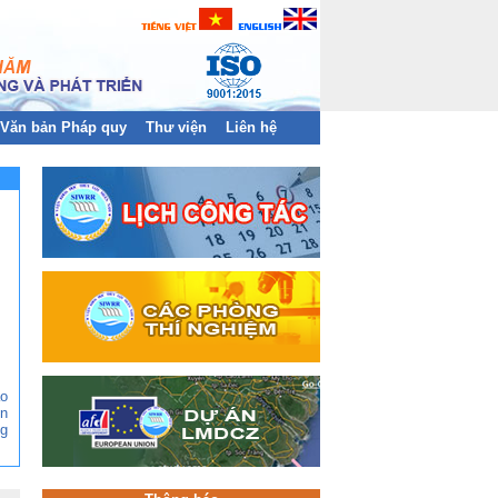
Văn bản Pháp quy
Thư viện
Liên hệ
ào
n
g
ền
àn