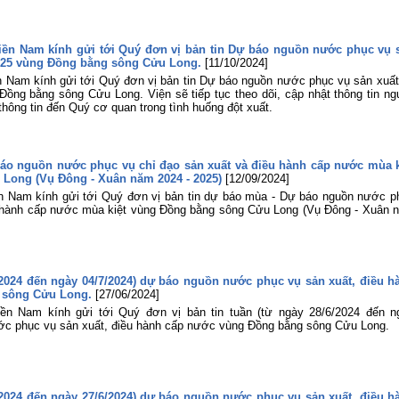
lợi miền Nam tham gia Hội nghị sơ k
công tác Đoàn và phong trào thanh ni
06 tháng đầu năm 2026 của Đoàn B
Nông nghiệp và Môi trường
iền Nam kính gửi tới Quý đơn vị bản tin Dự báo nguồn nước phục vụ 
025 vùng Đồng bằng sông Cửu Long.
[11/10/2024]
Tuổi trẻ Viện Khoa học Thủy lợi mi
Nam tham gia dâng hương, dâng ho
n Nam kính gửi tới Quý đơn vị bản tin Dự báo nguồn nước phục vụ sản xuất
tại Bia tượng niệm nhà đèn Chợ Quán
ồng bằng sông Cửu Long. Viện sẽ tiếp tục theo dõi, cập nhật thông tin ng
ông tin đến Quý cơ quan trong tình huống đột xuất.
Lễ khai mạc Hội thao viên chức, ngư
lao động năm 2026 và Giải bóng đ
truyền thống lần thứ XIV của Viện Kh
học Thủy lợi miền Nam
báo nguồn nước phục vụ chỉ đạo sản xuất và điều hành cấp nước mùa k
Long (Vụ Đông - Xuân năm 2024 - 2025)
[12/09/2024]
n Nam kính gửi tới Quý đơn vị bản tin dự báo mùa - Dự báo nguồn nước p
u hành cấp nước mùa kiệt vùng Đồng bằng sông Cửu Long (Vụ Đông - Xuân 
6/2024 đến ngày 04/7/2024) dự báo nguồn nước phục vụ sản xuất, điều h
 sông Cửu Long.
[27/06/2024]
ền Nam kính gửi tới Quý đơn vị bản tin tuần (từ ngày 28/6/2024 đến n
ớc phục vụ sản xuất, điều hành cấp nước vùng Đồng bằng sông Cửu Long.
6/2024 đến ngày 27/6/2024) dự báo nguồn nước phục vụ sản xuất, điều h