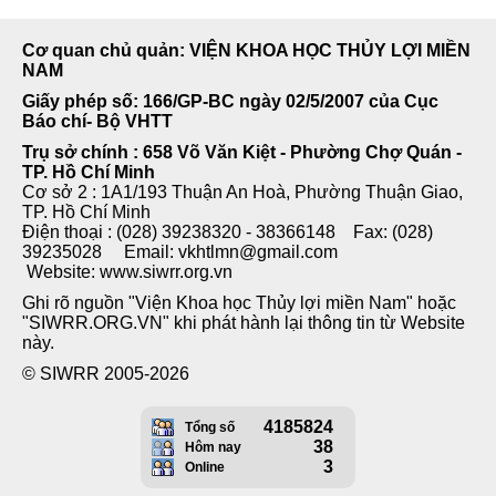
Cơ quan chủ quản: VIỆN KHOA HỌC THỦY LỢI MIỀN
NAM
Giấy phép số: 166/GP-BC ngày 02/5/2007 của Cục
Báo chí- Bộ VHTT
Trụ sở chính : 658 Võ Văn Kiệt - Phường Chợ Quán -
TP. Hồ Chí Minh
Cơ sở 2 : 1A1/193 Thuận An Hoà, Phường Thuận Giao,
TP. Hồ Chí Minh
Điện thoại : (028) 39238320 - 38366148 Fax: (028)
39235028 Email: vkhtlmn@gmail.com
Website: www.siwrr.org.vn
Ghi rõ nguồn "Viện Khoa học Thủy lợi miền Nam" hoặc
"SIWRR.ORG.VN" khi phát hành lại thông tin từ Website
này.
© SIWRR 2005-2026
4185824
Tổng số
38
Hôm nay
3
Online