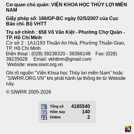
Cơ quan chủ quản: VIỆN KHOA HỌC THỦY LỢI MIỀN
NAM
Giấy phép số: 166/GP-BC ngày 02/5/2007 của Cục
Báo chí- Bộ VHTT
Trụ sở chính : 658 Võ Văn Kiệt - Phường Chợ Quán -
TP. Hồ Chí Minh
Cơ sở 2 : 1A1/193 Thuận An Hoà, Phường Thuận Giao,
TP. Hồ Chí Minh
Điện thoại : (028) 39238320 - 38366148 Fax: (028)
39235028 Email: vkhtlmn@gmail.com
Website: www.siwrr.org.vn
Ghi rõ nguồn "Viện Khoa học Thủy lợi miền Nam" hoặc
"SIWRR.ORG.VN" khi phát hành lại thông tin từ Website
này.
© SIWRR 2005-2026
4185540
Tổng số
140
Hôm nay
2
Online