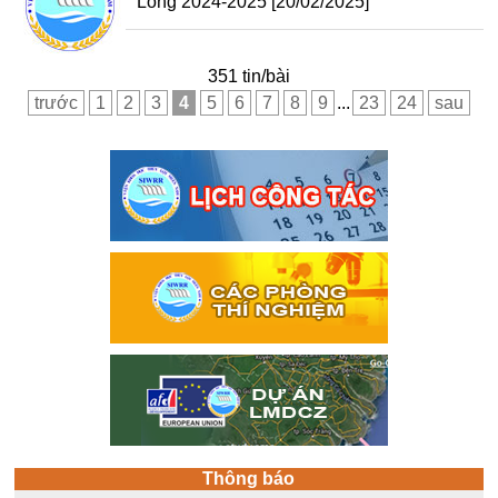
Long 2024-2025
[20/02/2025]
351 tin/bài
trước
1
2
3
4
5
6
7
8
9
...
23
24
sau
Thông báo