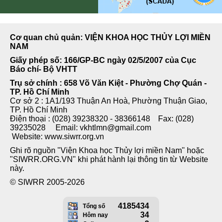
Cơ quan chủ quản: VIỆN KHOA HỌC THỦY LỢI MIỀN
NAM
Giấy phép số: 166/GP-BC ngày 02/5/2007 của Cục
Báo chí- Bộ VHTT
Trụ sở chính : 658 Võ Văn Kiệt - Phường Chợ Quán -
TP. Hồ Chí Minh
Cơ sở 2 : 1A1/193 Thuận An Hoà, Phường Thuận Giao,
TP. Hồ Chí Minh
Điện thoại : (028) 39238320 - 38366148 Fax: (028)
39235028 Email: vkhtlmn@gmail.com
Website: www.siwrr.org.vn
Ghi rõ nguồn "Viện Khoa học Thủy lợi miền Nam" hoặc
"SIWRR.ORG.VN" khi phát hành lại thông tin từ Website
này.
© SIWRR 2005-2026
4185434
Tổng số
34
Hôm nay