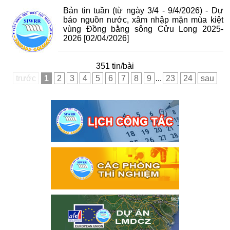
Bản tin tuần (từ ngày 3/4 - 9/4/2026) - Dự
báo nguồn nước, xâm nhập mặn mùa kiệt
vùng Đồng bằng sông Cửu Long 2025-
2026
[02/04/2026]
351 tin/bài
trước
1
2
3
4
5
6
7
8
9
...
23
24
sau