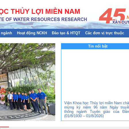
 ngành
Hoạt động NCKH
Đào tạo & HTQT
Các đơn vị trực thuộc
Tin nổi bật
Viện Khoa học Thủy lợi miền Nam ch
mừng kỷ niệm 96 năm Ngày truyề
thống ngành Tuyên giáo của Đản
(01/8/1930 – 01/8/2026)
Đảng bộ Viện Khoa học Thủy lợi mi
Nam tham gia Hội nghị trực tuyến to