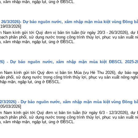
lợi miền Nam tham gia Hội nghị sơ k
n, xâm nhập mặn, ngập lụt, úng ở ĐBSCL.
công tác Đoàn và phong trào thanh ni
06 tháng đầu năm 2026 của Đoàn B
Nông nghiệp và Môi trường
3 - 26/3/2026)- Dự báo nguồn nước, xâm nhập mặn mùa kiệt vùng Đồng b
Tuổi trẻ Viện Khoa học Thủy lợi mi
[19/03/2026]
Nam tham gia dâng hương, dâng ho
tại Bia tượng niệm nhà đèn Chợ Quán
 Nam kính gửi tới Quý đơn vị bản tin tuần (từ ngày 20/3 - 26/3/2026), dự 
ch phân phối, sử dụng nước trong công trình thủy lợi, phục vụ sản xuất n
Lễ khai mạc Hội thao viên chức, ngư
n, xâm nhập mặn, ngập lụt, úng ở ĐBSCL.
lao động năm 2026 và Giải bóng đ
truyền thống lần thứ XIV của Viện Kh
học Thủy lợi miền Nam
26) - Dự báo nguồn nước, xâm nhập mặn mùa kiệt ĐBSCL 2025-2
ền Nam kính gửi tới Quý đơn vị bản tin Mùa (vụ Hè Thu 2026), dự báo ng
n phối, sử dụng nước trong công trình thủy lợi, phục vụ sản xuất nông nghi
hập mặn, ngập lụt, úng ở ĐBSCL.
3-12/3/2026) - Dự báo nguồn nước, xâm nhập mặn mùa kiệt vùng Đồng b
[05/03/2026]
 Nam kính gửi tới Quý đơn vị bản tin tuần (từ ngày 6/3 - 12/3/2026), dự 
ch phân phối, sử dụng nước trong công trình thủy lợi, phục vụ sản xuất n
n, xâm nhập mặn, ngập lụt, úng ở ĐBSCL.