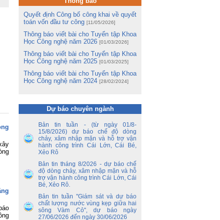
Thông báo
và
hị
Quyết định Công bố công khai về quyết
ng
toán vốn đầu tư công
[11/05/2026]
Thông báo viết bài cho Tuyển tập Khoa
m
Học Công nghệ năm 2026
m
[01/03/2026]
Lê
Thông báo viết bài cho Tuyển tập Khoa
Học Công nghệ năm 2025
[01/03/2025]
ng
Thông báo viết bài cho Tuyển tập Khoa
ua
Học Công nghệ năm 2024
[28/02/2024]
tổ
ận
Dự báo chuyên ngành
ến
Bản tin tuần - (từ ngày 01/8-
ong
ền
15/8/2026) dự báo chế độ dòng
nh
chảy, xâm nhập mặn và hỗ trợ vận
xây
hành công trình Cái Lớn, Cái Bé,
y
òng
Xẻo Rô
 –
Bản tin tháng 8/2026 - dự báo chế
độ dòng chảy, xâm nhập mặn và hỗ
nh
trợ vận hành công trình Cái Lớn, Cái
ao
Bé, Xẻo Rô.
hủ
ằng
an
Bản tin tuần "Giám sát và dự báo
chất lượng nước vùng kẹp giữa hai
báo
sông Vàm Cỏ", dự báo ngày
ủy
ông
27/06/2026 đến ngày 30/06/2026