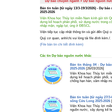
Dự báo chuyên ngành > Dự báo nguồn nư
Bản tin tuần (từ ngày 13/3-19/3/2026) - Dự 
2025-2026
Viện Khoa học Thủy lợi miền Nam kính gửi tới Qu
dựng kế hoạch phân phối, sử dụng nước trong côn
nhập mặn, ngập lụt, úng ở ĐBSCL.
Viện tiếp tục cập nhật thông tin và gửi đến Quý c
Quý cơ quan, anh/chị vui lòng tải file đính kèm./.
(File bản tin chi tiết đính kèm)
Các tin Dự báo nguồn nước khác
Bản tin tháng 04 - Dự b
2025-2026
[26/03/2026]
Viện Khoa học Thủy lợi miề
dựng kế hoạch phân phối, s
chống hạn hán, xâm nhập mặ
Bản tin tuần (từ ngày 27/
sông Cửu Long 2025-2026
Viện Khoa học Thủy lợi miền
nguồn nước, xây dựng kế hoạ