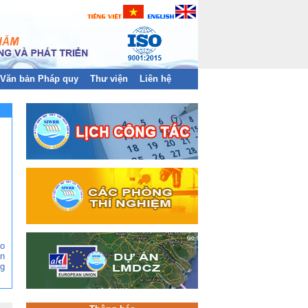
Văn bản Pháp quy
Thư viện
Liên hệ
ào
n
g
ền
àn