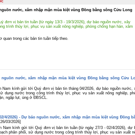
quốc nghiên cứu, học tập, quán triệt 
ớc
triển khai thực hiện Nghị quyết Hội ng
lần thứ ba Ban Chấp hành Trung ươ
báo nguồn nước, xâm nhập mặn mùa kiệt vùng Đồng bằng sông Cửu Long
Đảng khóa XIV
Viện Khoa học Thủy lợi miền Na
ý đơn vị bản tin tuần (từ ngày 13/3 - 19/3/2026), dự báo nguồn nước, xây
tham gia Lễ dâng hương tưởng niệ
g trình thủy lợi, phục vụ sản xuất nông nghiệp, phòng chống hạn hán, xâm
các Anh hùng liệt sĩ tại Công viên 
Thị Riêng
ơ quan trong các bản tin tuần tiếp theo.
Chung một tấm lòng – Đồng hành cù
gia đình anh Phan Văn Huyến vượt q
khó khăn
Viện Khoa học Thủy lợi miền Nam 
chức Lễ công bố Quyết định công nh
học vị và trao bằng Tiến sĩ cho tân Ti
sĩ Lê Thị Mỹ Diệp
áo nguồn nước, xâm nhập mặn mùa kiệt vùng Đồng bằng sông Cửu L
Tuổi trẻ Viện Khoa học Thủy lợi mi
Nam thăm, tri ân các Mẹ Việt Nam A
n Nam kính gửi tới Quý đơn vị bản tin tháng 04/2026, dự báo nguồn nước, 
hùng nhân dịp kỷ niệm 79 năm Ngà
ử dụng nước trong công trình thủy lợi, phục vụ sản xuất nông nghiệp, ph
Thương binh - Liệt sĩ (27/7/1947
n, ngập lụt, úng ở ĐBSCL.
27/7/2026)
Rà soát, điều chỉnh Quy trình vận hà
liên hồ chứa sông Đồng Nai: Nâng c
hiệu quả điều tiết nguồn nước, c
3-02/4/2026) - Dự báo nguồn nước, xâm nhập mặn mùa kiệt vùng Đồng b
động ứng phó thiên tai và bảo đảm 
[26/03/2026]
ninh nguồn nước
 Nam kính gửi tới Quý đơn vị bản tin tuần (từ ngày 27/3 - 02/4/2026), dự 
Đoàn Thanh niên Viện Khoa học Th
ch phân phối, sử dụng nước trong công trình thủy lợi, phục vụ sản xuất n