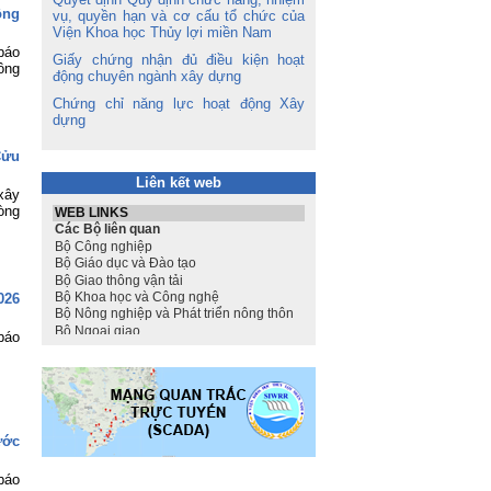
ông
vụ, quyền hạn và cơ cấu tổ chức của
Viện Khoa học Thủy lợi miền Nam
báo
Giấy chứng nhận đủ điều kiện hoạt
ông
động chuyên ngành xây dựng
Chứng chỉ năng lực hoạt động Xây
dựng
Cửu
Liên kết web
xây
òng
026
báo
ước
báo