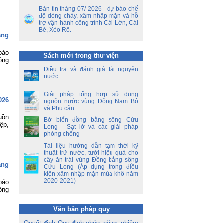
ết
Bản tin tháng 07/ 2026 - dự báo chế
ên
độ dòng chảy, xâm nhập mặn và hỗ
ộ
trợ vận hành công trình Cái Lớn, Cái
Bé, Xẻo Rô.
ằng
ền
a
báo
Sách mới trong thư viện
ông
ời
Điều tra và đánh giá tài nguyên
á
nước
oa
Giải pháp tổng hợp sử dụng
026
nguồn nước vùng Đông Nam Bộ
và Phụ cận
uồn
Bờ biển đồng bằng sông Cửu
ệp,
Long - Sạt lở và các giải pháp
phòng chống
Tài liệu hướng dẫn tạm thời kỹ
thuật trữ nước, tưới hiệu quả cho
cây ăn trái vùng Đồng bằng sông
ằng
Cửu Long (Áp dụng trong điều
kiện xâm nhập mặn mùa khô năm
2020-2021)
báo
ông
Văn bản pháp quy
Quyết định Quy định chức năng, nhiệm