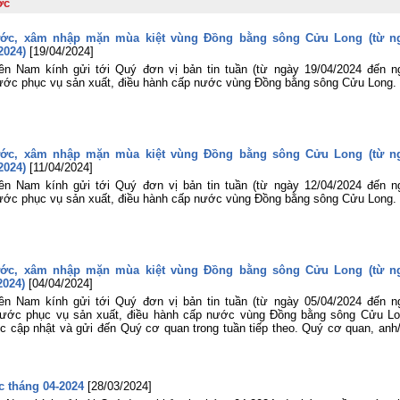
quốc nghiên cứu, học tập, quán triệt 
ớc
triển khai thực hiện Nghị quyết Hội ng
lần thứ ba Ban Chấp hành Trung ươ
ước, xâm nhập mặn mùa kiệt vùng Đồng bằng sông Cửu Long (từ n
Đảng khóa XIV
2024)
[19/04/2024]
Viện Khoa học Thủy lợi miền Na
ền Nam kính gửi tới Quý đơn vị bản tin tuần (từ ngày 19/04/2024 đến n
tham gia Lễ dâng hương tưởng niệ
ước phục vụ sản xuất, điều hành cấp nước vùng Đồng bằng sông Cửu Long.
các Anh hùng liệt sĩ tại Công viên 
Thị Riêng
Chung một tấm lòng – Đồng hành cù
gia đình anh Phan Văn Huyến vượt q
khó khăn
ước, xâm nhập mặn mùa kiệt vùng Đồng bằng sông Cửu Long (từ n
2024)
[11/04/2024]
Viện Khoa học Thủy lợi miền Nam 
ền Nam kính gửi tới Quý đơn vị bản tin tuần (từ ngày 12/04/2024 đến n
chức Lễ công bố Quyết định công nh
ước phục vụ sản xuất, điều hành cấp nước vùng Đồng bằng sông Cửu Long.
học vị và trao bằng Tiến sĩ cho tân Ti
sĩ Lê Thị Mỹ Diệp
Tuổi trẻ Viện Khoa học Thủy lợi mi
Nam thăm, tri ân các Mẹ Việt Nam A
hùng nhân dịp kỷ niệm 79 năm Ngà
ước, xâm nhập mặn mùa kiệt vùng Đồng bằng sông Cửu Long (từ n
Thương binh - Liệt sĩ (27/7/1947
2024)
[04/04/2024]
27/7/2026)
ền Nam kính gửi tới Quý đơn vị bản tin tuần (từ ngày 05/04/2024 đến n
Rà soát, điều chỉnh Quy trình vận hà
nước phục vụ sản xuất, điều hành cấp nước vùng Đồng bằng sông Cửu Lo
liên hồ chứa sông Đồng Nai: Nâng c
ục cập nhật và gửi đến Quý cơ quan trong tuần tiếp theo. Quý cơ quan, anh/
hiệu quả điều tiết nguồn nước, c
động ứng phó thiên tai và bảo đảm 
ninh nguồn nước
 tháng 04-2024
[28/03/2024]
Đoàn Thanh niên Viện Khoa học Th