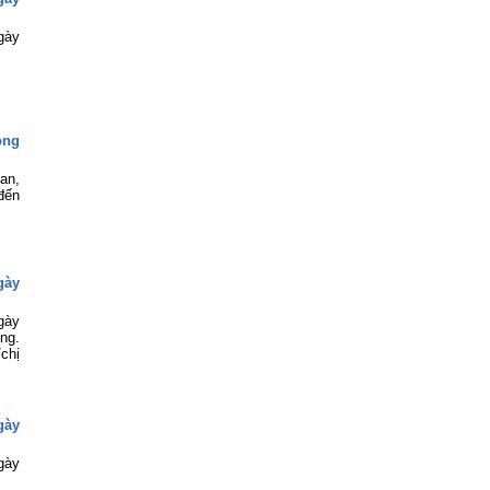
gày
ong
an,
đến
gày
gày
ng.
chị
gày
gày