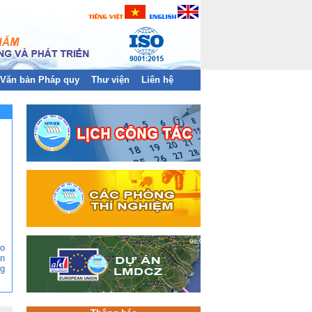
Văn bản Pháp quy
Thư viện
Liên hệ
ào
n
g
ền
àn