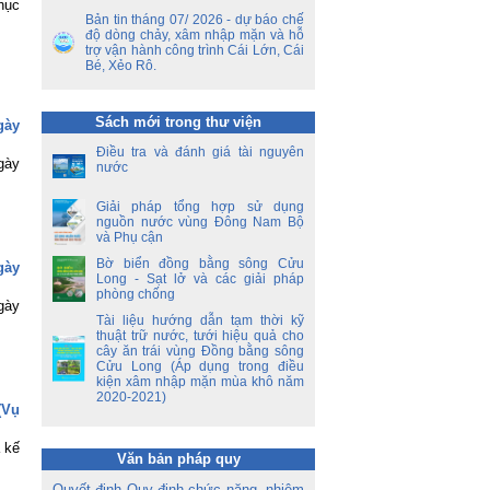
ết
hục
Bản tin tháng 07/ 2026 - dự báo chế
ên
độ dòng chảy, xâm nhập mặn và hỗ
ộ
trợ vận hành công trình Cái Lớn, Cái
Bé, Xẻo Rô.
ền
a
Sách mới trong thư viện
gày
ời
Điều tra và đánh giá tài nguyên
á
gày
nước
oa
Giải pháp tổng hợp sử dụng
nguồn nước vùng Đông Nam Bộ
và Phụ cận
Bờ biển đồng bằng sông Cửu
gày
Long - Sạt lở và các giải pháp
phòng chống
gày
Tài liệu hướng dẫn tạm thời kỹ
thuật trữ nước, tưới hiệu quả cho
cây ăn trái vùng Đồng bằng sông
Cửu Long (Áp dụng trong điều
kiện xâm nhập mặn mùa khô năm
2020-2021)
(Vụ
 kế
Văn bản pháp quy
Quyết định Quy định chức năng, nhiệm