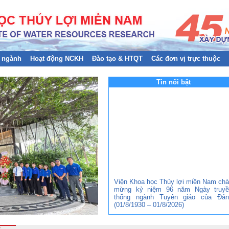
 ngành
Hoạt động NCKH
Đào tạo & HTQT
Các đơn vị trực thuộc
Tin nổi bật
Viện Khoa học Thủy lợi miền Nam ch
mừng kỷ niệm 96 năm Ngày truyề
thống ngành Tuyên giáo của Đản
(01/8/1930 – 01/8/2026)
Đảng bộ Viện Khoa học Thủy lợi mi
Nam tham gia Hội nghị trực tuyến to