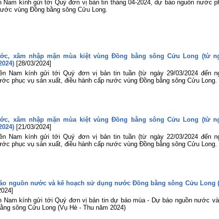
lợi miền Nam tham gia Hội nghị sơ k
n Nam kính gửi tới Quý đơn vị bản tin tháng 04-2024, dự báo nguồn nước p
công tác Đoàn và phong trào thanh ni
 nước vùng Đồng bằng sông Cửu Long.
06 tháng đầu năm 2026 của Đoàn B
Nông nghiệp và Môi trường
Tuổi trẻ Viện Khoa học Thủy lợi mi
Nam tham gia dâng hương, dâng ho
tại Bia tượng niệm nhà đèn Chợ Quán
ước, xâm nhập mặn mùa kiệt vùng Đồng bằng sông Cửu Long (từ n
Lễ khai mạc Hội thao viên chức, ngư
2024)
[28/03/2024]
lao động năm 2026 và Giải bóng đ
ền Nam kính gửi tới Quý đơn vị bản tin tuần (từ ngày 29/03/2024 đến n
truyền thống lần thứ XIV của Viện Kh
ước phục vụ sản xuất, điều hành cấp nước vùng Đồng bằng sông Cửu Long.
học Thủy lợi miền Nam
ước, xâm nhập mặn mùa kiệt vùng Đồng bằng sông Cửu Long (từ n
2024)
[21/03/2024]
ền Nam kính gửi tới Quý đơn vị bản tin tuần (từ ngày 22/03/2024 đến n
ước phục vụ sản xuất, điều hành cấp nước vùng Đồng bằng sông Cửu Long.
báo nguồn nước và kế hoạch sử dụng nước Đồng bằng sông Cửu Long 
2024]
n Nam kính gửi tới Quý đơn vị bản tin dự báo mùa - Dự báo nguồn nước và
ằng sông Cửu Long (Vụ Hè - Thu năm 2024)