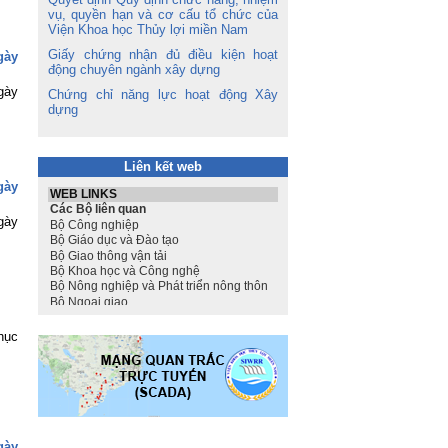
vụ, quyền hạn và cơ cấu tổ chức của
Viện Khoa học Thủy lợi miền Nam
Giấy chứng nhận đủ điều kiện hoạt
gày
động chuyên ngành xây dựng
gày
Chứng chỉ năng lực hoạt động Xây
dựng
Liên kết web
gày
gày
hục
gày