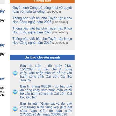
Thông báo
và
hị
Quyết định Công bố công khai về quyết
ng
gày
toán vốn đầu tư công
[11/05/2026]
Thông báo viết bài cho Tuyển tập Khoa
m
gày
Học Công nghệ năm 2026
m
[01/03/2026]
Lê
Thông báo viết bài cho Tuyển tập Khoa
Học Công nghệ năm 2025
[01/03/2025]
ng
Thông báo viết bài cho Tuyển tập Khoa
ua
Học Công nghệ năm 2024
[28/02/2024]
gày
tổ
gày
ận
Dự báo chuyên ngành
ến
Bản tin tuần - (từ ngày 01/8-
ền
15/8/2026) dự báo chế độ dòng
nh
chảy, xâm nhập mặn và hỗ trợ vận
hành công trình Cái Lớn, Cái Bé,
y
gày
Xẻo Rô
 –
Bản tin tháng 8/2026 - dự báo chế
gày
độ dòng chảy, xâm nhập mặn và hỗ
nh
ng.
trợ vận hành công trình Cái Lớn, Cái
ao
chị
Bé, Xẻo Rô.
hủ
an
Bản tin tuần "Giám sát và dự báo
chất lượng nước vùng kẹp giữa hai
sông Vàm Cỏ", dự báo ngày
ủy
27/06/2026 đến ngày 30/06/2026