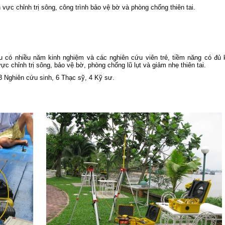
Nông nghiệp và Môi trường
h vực chỉnh trị sông, công trình bảo vệ bờ và phòng chống thiên tai.
Tuổi trẻ Viện Khoa học Thủy lợi mi
Nam tham gia dâng hương, dâng ho
tại Bia tượng niệm nhà đèn Chợ Quán
Lễ khai mạc Hội thao viên chức, ngư
lao động năm 2026 và Giải bóng đ
 có nhiều năm kinh nghiệm và các nghiên cứu viên trẻ, tiềm năng có đủ 
truyền thống lần thứ XIV của Viện Kh
ực chỉnh trị sông, bảo vệ bờ, phòng chống lũ lụt và giảm nhẹ thiên tai.
học Thủy lợi miền Nam
3 Nghiên cứu sinh, 6 Thạc sỹ, 4 Kỹ sư.