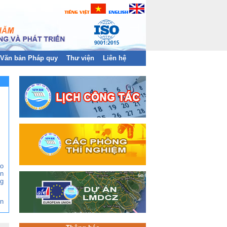
Văn bản Pháp quy
Thư viện
Liên hệ
ào
n
g
ền
àn
và
hị
ng