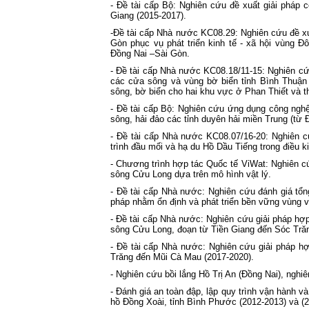
- Đề tài cấp Bộ: Nghiên cứu đề xuất giải pháp
Giang (2015-2017).
-Đề tài cấp Nhà nước KC08.29: Nghiên cứu đề xu
Gòn phục vụ phát triển kinh tế - xã hội vùng 
Đồng Nai –Sài Gòn.
- Đề tài cấp Nhà nước KC08.18/11-15: Nghiên cứ
các cửa sông và vùng bờ biển tỉnh Bình Thuận 
sông, bờ biển cho hai khu vực ở Phan Thiết và th
- Đề tài cấp Bộ: Nghiên cứu ứng dụng công nghệ
sông, hải đảo các tỉnh duyên hải miền Trung (từ 
- Đề tài cấp Nhà nước KC08.07/16-20: Nghiên c
trình đầu mối và hạ du Hồ Dầu Tiếng trong điều ki
- Chương trình hợp tác Quốc tế ViWat: Nghiên c
sông Cửu Long dựa trên mô hình vật lý.
- Đề tài cấp Nhà nước: Nghiên cứu đánh giá tổn
pháp nhằm ổn định và phát triển bền vững vùng v
- Đề tài cấp Nhà nước: Nghiên cứu giải pháp hợp
sông Cửu Long, đoạn từ Tiền Giang đến Sóc Trăn
- Đề tài cấp Nhà nước: Nghiên cứu giải pháp hợ
Trăng đến Mũi Cà Mau (2017-2020).
- Nghiên cứu bồi lắng Hồ Trị An (Đồng Nai), ngh
- Đánh giá an toàn đập, lập quy trình vận hành
hồ Đồng Xoài, tỉnh Bình Phước (2012-2013) và (2