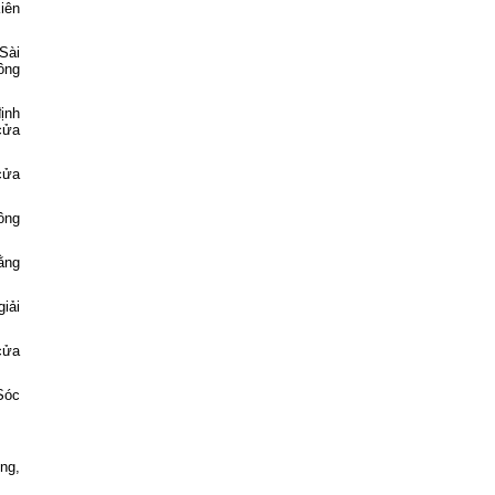
iên
Sài
ông
ịnh
cửa
cửa
ông
ằng
iải
cửa
Sóc
ng,