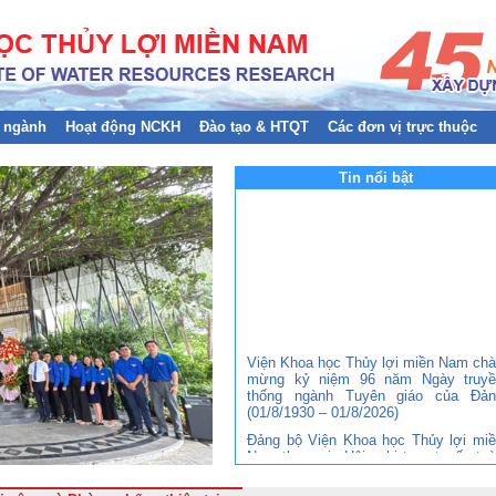
 ngành
Hoạt động NCKH
Đào tạo & HTQT
Các đơn vị trực thuộc
Tin nổi bật
Viện Khoa học Thủy lợi miền Nam ch
mừng kỷ niệm 96 năm Ngày truyề
thống ngành Tuyên giáo của Đản
(01/8/1930 – 01/8/2026)
Đảng bộ Viện Khoa học Thủy lợi mi
Nam tham gia Hội nghị trực tuyến to
quốc nghiên cứu, học tập, quán triệt 
triển khai thực hiện Nghị quyết Hội ng
lần thứ ba Ban Chấp hành Trung ươ