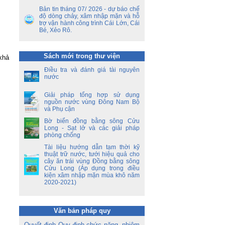
Bản tin tháng 07/ 2026 - dự báo chế
độ dòng chảy, xâm nhập mặn và hỗ
ền
trợ vận hành công trình Cái Lớn, Cái
a
Bé, Xẻo Rô.
ời
á
Sách mới trong thư viện
khả
oa
Điều tra và đánh giá tài nguyên
nước
Giải pháp tổng hợp sử dụng
nguồn nước vùng Đông Nam Bộ
và Phụ cận
Bờ biển đồng bằng sông Cửu
Long - Sạt lở và các giải pháp
phòng chống
Tài liệu hướng dẫn tạm thời kỹ
thuật trữ nước, tưới hiệu quả cho
cây ăn trái vùng Đồng bằng sông
Cửu Long (Áp dụng trong điều
kiện xâm nhập mặn mùa khô năm
2020-2021)
Văn bản pháp quy
Quyết định Quy định chức năng, nhiệm