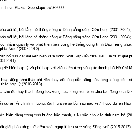
AWAC,…).
r, Envi, Plaxis, Geo-slope, SAP2000, ….
báo xói lở, bồi lắng hệ thống sông ở Đồng bằng sông Cửu Long (2001-2004);
báo xói lở, bồi lắng hệ thống sông ở Đồng bằng sông Cửu Long (2001-2004);
c nhằm quản lý và phát triển bền vững hệ thống công trình Dầu Tiếng phục
m phía Nam” (2007-2010).
hân bố bùn cát dải ven biển cửa sông Soài Rạp đến cửa Tiểu, đề xuất giải p
009-2011).
ng đê biển hợp lý và phù hợp với điều kiện từng vùng từ thành phố Hồ Chí M
oạt động khai thác cát đến thay đổi lòng dẫn sông cửu long (sông tiền, s
 thác hợp lý (2010-2013).
ủa chế độ thủy thạch động lực vùng cửa sông ven biển chịu tác động của Dự
 dự án về chỉnh trị luồng, đánh giá về sa bồi sau nạo vét” thuộc dự án Nạo 
c biển dâng trong tình huống bão mạnh, siêu bão cho các tỉnh nam bộ (20
ất giải pháp tổng thể kiểm soát ngập lũ lưu vực sông Đồng Nai” (2015-2017).