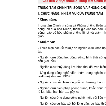
Các đơn vị trực thuộc > Trung tâm Chỉnh t
TRUNG TÂM CHỈNH TRỊ SÔNG VÀ PHÒNG CHỐ
I. CHỨC NĂNG, NHIỆM VỤ CỦA TRUNG TÂM
* Chức năng:
Trung tâm Chỉnh trị sông và Phòng chống thiên 
công ích của nhà Nước, tham gia đào tạo sau đạ
sông, bảo vệ bờ, phòng chống lũ lụt và giảm n
giao.
* Nhiệm vụ:
-
Thực hiện các đề tài/dự án nghiên cứu khoa học,
tai.
- Nghiên cứu động lực dòng sông, hình thái sông 
dẫn (xói, bồi);
- Nghiên cứu thuỷ động lực hình thái dải ven biển
- Ứng dụng công nghệ viễn thám trong nghiên cứ
realtime) khu vực ĐBSCL.
- Nghiên cứu diễn biến lòng dẫn ở thượng, hạ lư
- Nghiên cứu biện pháp phòng tránh, khắc phục h
lũ lụt, bão, hạn hán ,… gây ra.
- Nghiên cứu ứng dụng công nghệ mới, vật liệu mớ
- Nghiên cứu dự báo xói bồi lòng dẫn, dự báo thi