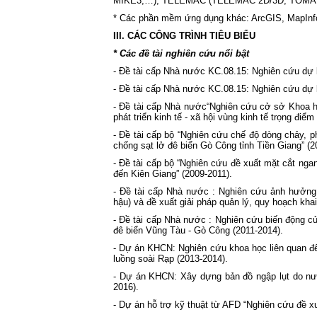
MIKE3,…), TELEMAC (TELEMAC 2D/3D, TOM
* Các phần mềm ứng dụng khác: ArcGIS, MapInfo
III. CÁC CÔNG TRÌNH TIÊU BIỂU
* Các đề tài nghiên cứu nổi bật
- Đề tài cấp Nhà nước KC.08.15: Nghiên cứu dự 
- Đề tài cấp Nhà nước KC.08.15: Nghiên cứu dự 
- Đề tài cấp Nhà nước“Nghiên cứu cở sở Khoa họ
phát triển kinh tế - xã hội vùng kinh tế trọng điể
- Đề tài cấp bộ “Nghiên cứu chế độ dòng chảy, p
chống sạt lở đê biển Gò Công tỉnh Tiền Giang” (2
- Đề tài cấp bộ “Nghiên cứu đề xuất mặt cắt nga
đến Kiên Giang” (2009-2011).
- Đề tài cấp Nhà nước : Nghiên cứu ảnh hưởng h
hậu) và đề xuất giải pháp quản lý, quy hoạch khai
- Đề tài cấp Nhà nước : Nghiên cứu biến động c
đê biển Vũng Tàu - Gò Công (2011-2014).
- Dự án KHCN: Nghiên cứu khoa học liên quan đến
luồng soài Rạp (2013-2014).
- Dự án KHCN: Xây dựng bản đồ ngập lụt do nướ
2016).
- Dự án hỗ trợ kỹ thuật từ AFD “Nghiên cứu đề xu