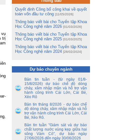
Thông báo
Quyết định Công bố công khai về quyết
m
toán vốn đầu tư công
[11/05/2026]
m
Lê
Thông báo viết bài cho Tuyển tập Khoa
Học Công nghệ năm 2026
[01/03/2026]
ng
 vụ
Thông báo viết bài cho Tuyển tập Khoa
ua
trị
Học Công nghệ năm 2025
[01/03/2025]
Nam
Thông báo viết bài cho Tuyển tập Khoa
tổ
Học Công nghệ năm 2024
[28/02/2024]
ận
ến
iên
Dự báo chuyên ngành
ền
lòng
nh
Bản tin tuần - (từ ngày 01/8-
y
15/8/2026) dự báo chế độ dòng
 –
chảy, xâm nhập mặn và hỗ trợ vận
hành công trình Cái Lớn, Cái Bé,
ar-
Xẻo Rô
nh
ao
Bản tin tháng 8/2026 - dự báo chế
hủ
độ dòng chảy, xâm nhập mặn và hỗ
an
trợ vận hành công trình Cái Lớn, Cái
ng,
Bé, Xẻo Rô.
ủy
Bản tin tuần "Giám sát và dự báo
ết
chất lượng nước vùng kẹp giữa hai
ên
sông Vàm Cỏ", dự báo ngày
27/06/2026 đến ngày 30/06/2026
ộ