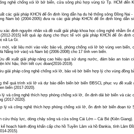
 công nghệ chống xói lở bở biển, cửa sông phù hợp vùng từ Tp. HCM đến K
ất các giải pháp KHCN để ổn định lòng dẫn hạ du hệ thống sông Đồng Nai - 
Đông Nam bộ (2004-2005) đưa ra các giải pháp KHCN để ổn định lòng dẫn s
u xác định nguyên nhân và đề xuất giải pháp khoa học công nghệ nhằm ổn đ
(2012-2015) kết quả áp dụng cho thực tế với giải pháp KHCN để ổn định 
ị xã La Gi.
 mới, vật liệu mới vào việc bảo vệ, phòng chống xói lở bờ vùng ven biển, 
Đà Nẵng trở vào) và Nam bộ (2006-2008) cho 17 tỉnh ven biển.
ứu đề xuất giải pháp nâng cao hiệu quả sử dụng nước, đảm bảo an toàn c
ện khí hậu, thời tiết cực đoan(2016-2019).
ứu giải pháp công nghệ chống xói lở, bảo vệ bờ biển hợp lý cho vùng đồng b
g thể quá trình xói lở và dự báo diễn biến bờ biển ĐBSCL phục vụ đề xuất g
en biển (2017-2020).
 lý và công nghệ thích hợp phòng chống xói lở, ổn định dải bờ biển và các 
g (2017-2020).
p lý và công nghệ thích hợp phòng chống xói lở, ổn định bờ biển đoạn từ 
iên cứu thủy lực, dòng chảy sông và cửa sông Cái Lớn – Cái Bé (Kiên Giang).
 và kế hoạch hành động khẩn cấp cho hồ Tuyền Lâm và hồ Đankia, tỉnh Lâm Đồ
014-2015).