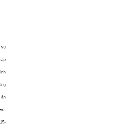
 vụ
háp
inh
ông
 án
vét
15-