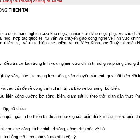
rị sông và Phòng chống thiên tai
Đảng khóa XIV
NG THIÊN TAI
Viện Khoa học Thủy lợi miền Na
tham gia Lễ dâng hương tưởng niệ
các Anh hùng liệt sĩ tại Công viên 
Thị Riêng
Chung một tấm lòng – Đồng hành cù
tai có chức năng nghiên cứu khoa học, nghiên cứu khoa học phục vụ các dịch
gia đình anh Phan Văn Huyến vượt q
i học, hợp tác quốc tế, tư vấn và chuyển giao công nghệ về lĩnh vực chỉnh 
khó khăn
hẹ thiên tai; và thực hiện các nhiệm vụ do Viện Khoa học Thuỷ lợi miền 
Viện Khoa học Thủy lợi miền Nam 
chức Lễ công bố Quyết định công nh
học vị và trao bằng Tiến sĩ cho tân Ti
 điều tra cơ bản trong lĩnh vực nghiên cứu chỉnh trị sông và phòng chống th
sĩ Lê Thị Mỹ Diệp
Tuổi trẻ Viện Khoa học Thủy lợi mi
(thủy văn, thủy lực mạng lưới sông, vận chuyển bùn cát, quy luật biến đổi 
Nam thăm, tri ân các Mẹ Việt Nam A
hùng nhân dịp kỷ niệm 79 năm Ngà
Thương binh - Liệt sĩ (27/7/1947
 và các vấn đề về công trình chỉnh trị và bảo vệ bờ sông, bờ biển.
27/7/2026)
u biến động đường bờ sông, biển, giám sát lũ theo thời gian gần thực (ne
Rà soát, điều chỉnh Quy trình vận hà
liên hồ chứa sông Đồng Nai: Nâng c
hiệu quả điều tiết nguồn nước, c
u đập, hồ chứa.
động ứng phó thiên tai và bảo đảm 
ậu quả, giảm nhẹ thiên tai do ảnh hưởng của biến đổi khí hậu, nước biển dâ
ninh nguồn nước
Đoàn Thanh niên Viện Khoa học Th
i cho các công trình chỉnh trị sông, công trình bảo vệ bờ.
lợi miền Nam tham gia Hội nghị sơ k
công tác Đoàn và phong trào thanh ni
ên tai bằng mô hình toán và mô hình vật lý.
06 tháng đầu năm 2026 của Đoàn B