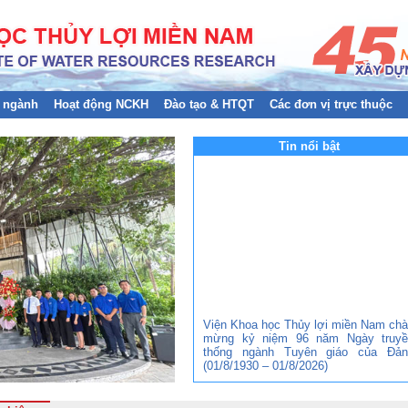
 ngành
Hoạt động NCKH
Đào tạo & HTQT
Các đơn vị trực thuộc
Tin nổi bật
Viện Khoa học Thủy lợi miền Nam ch
mừng kỷ niệm 96 năm Ngày truyề
thống ngành Tuyên giáo của Đản
(01/8/1930 – 01/8/2026)
Đảng bộ Viện Khoa học Thủy lợi mi
Nam tham gia Hội nghị trực tuyến to