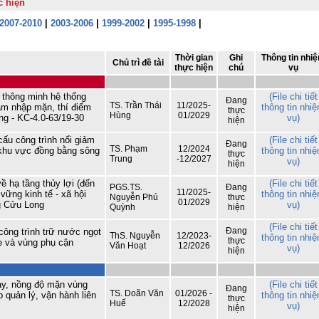
c hiện
quốc nghiên cứu, học tập, quán triệt 
triển khai thực hiện Nghị quyết Hội ng
2007-2010
|
2003-2006
|
1999-2002
|
1995-1998
|
lần thứ ba Ban Chấp hành Trung ươ
Đảng khóa XIV
Viện Khoa học Thủy lợi miền Na
Thời gian
Ghi
Thông tin nhi
Chủ trì đề tài
tham gia Lễ dâng hương tưởng niệ
thực hiện
chú
vụ
các Anh hùng liệt sĩ tại Công viên 
Thị Riêng
 thông minh hệ thống
(File chi tiết
Đang
Chung một tấm lòng – Đồng hành cù
TS. Trần Thái
11/2025-
xâm nhập mặn, thí điểm
thông tin nhi
thực
gia đình anh Phan Văn Huyến vượt q
Hùng
01/2029
g - KC-4.0-63/19-30
vụ)
hiện
khó khăn
cấu công trình nổi giảm
(File chi tiết
Viện Khoa học Thủy lợi miền Nam 
Đang
TS. Phạm
12/2024
khu vực đồng bằng sông
thông tin nhi
chức Lễ công bố Quyết định công nh
thực
Trung
-12/2027
vụ)
học vị và trao bằng Tiến sĩ cho tân Ti
hiện
sĩ Lê Thị Mỹ Diệp
ề hạ tầng thủy lợi (đến
(File chi tiết
PGS.TS.
Đang
Tuổi trẻ Viện Khoa học Thủy lợi mi
11/2025-
 vững kinh tế - xã hội
thông tin nhi
Nguyễn Phú
thực
01/2029
Nam thăm, tri ân các Mẹ Việt Nam A
g Cửu Long
vụ)
Quỳnh
hiện
hùng nhân dịp kỷ niệm 79 năm Ngà
Thương binh - Liệt sĩ (27/7/1947
(File chi tiết
Đang
ông trình trữ nước ngọt
27/7/2026)
ThS. Nguyễn
12/2023-
thông tin nhi
thực
re và vùng phụ cận
Văn Hoạt
12/2026
vụ)
hiện
Rà soát, điều chỉnh Quy trình vận hà
liên hồ chứa sông Đồng Nai: Nâng c
hiệu quả điều tiết nguồn nước, c
ảy, nồng độ mặn vùng
(File chi tiết
động ứng phó thiên tai và bảo đảm 
Đang
TS. Doãn Văn
01/2026 -
 quản lý, vận hành liên
thông tin nhi
ninh nguồn nước
thực
Huế
12/2028
vụ)
hiện
Đoàn Thanh niên Viện Khoa học Th