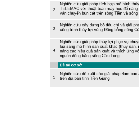
Nghiên cứu giải pháp tích hợp mô hình th
TELEMAC với thuật toán máy học để nâng 
2
vận chuyển bùn cát trên sông Tiền và sông
Nghiên cứu xây dựng bộ tiêu chí và giải ph
3
công trình thủy lợi vùng Đồng bằng sông C
Nghiên cứu giải pháp thủy lợi phục vụ chuy
lúa sang mô hình sản xuất khác (thủy sản,
4
nâng cao hiệu quả sản xuất và thích ứng vớ
nguồn đồng bằng sông Cửu Long
Đề tài cơ sở
Nghiên cứu đề xuất các giải pháp đảm bảo
1
trên địa bàn tỉnh Tiền Giang