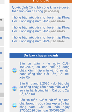
Thông báo
và
hị
Quyết định Công bố công khai về quyết
ng
toán vốn đầu tư công
[11/05/2026]
Thông báo viết bài cho Tuyển tập Khoa
m
ệm
Học Công nghệ năm 2026
[01/03/2026]
m
Lê
Thông báo viết bài cho Tuyển tập Khoa
Học Công nghệ năm 2025
[01/03/2025]
ng
Thông báo viết bài cho Tuyển tập Khoa
ệm
ua
Học Công nghệ năm 2024
[28/02/2024]
tổ
ệm
ận
Dự báo chuyên ngành
ến
Bản tin tuần - (từ ngày 01/8-
15/8/2026) dự báo chế độ dòng
ền
ệm
chảy, xâm nhập mặn và hỗ trợ vận
nh
hành công trình Cái Lớn, Cái Bé,
y
Xẻo Rô
 –
ệm
Bản tin tháng 8/2026 - dự báo chế
độ dòng chảy, xâm nhập mặn và hỗ
nh
trợ vận hành công trình Cái Lớn, Cái
ao
Bé, Xẻo Rô.
hủ
an
Bản tin tuần "Giám sát và dự báo
ệm
chất lượng nước vùng kẹp giữa hai
sông Vàm Cỏ", dự báo ngày
ủy
27/06/2026 đến ngày 30/06/2026