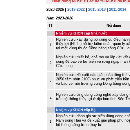
Hoạt động NCKH > Các đề tài NCKH đã thự
2023-2026 |
2019-2022
|
2015-2018
|
2011-2014
|
Năm 2023-2026
TT
Nội dung
Nhiệm vụ KHCN cấp Nhà nước
Nghiên cứu xây dựng bộ công cụ điều hành
thủy lợi (HTTL) hỗ trợ kiểm soát, quản lý 
1
tại một vùng thuộc Đồng bằng sông Cửu Lon
Nghiên cứu thiết kế, chế tạo và lắp đặt kết 
sóng để bảo vệ bờ biển và rừng ngập mặn 
2
Cửu Long.
Nghiên cứu đề xuất các giải pháp tổng thể v
2050 tầm nhìn 2100) phục vụ phát triển bền
3
và bảo vệ môi trường vùng Đồng bằng sôn
Nghiên cứu ứng dụng công nghệ xây dựng c
4
trên hệ thống thủy lợi ở địa bàn tỉnh Bến T
Nhiệm vụ KHCN cấp Bộ
Nghiên cứu đánh giá sự biến động dòng ch
Nam sông Hậu và đề xuất giải pháp phù hợp
1
hệ thống công trình thủy lợi