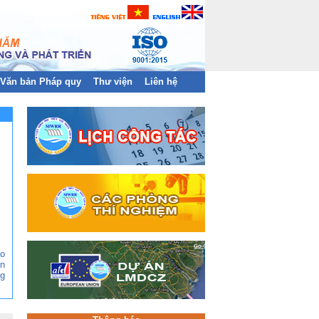
Văn bản Pháp quy
Thư viện
Liên hệ
ào
n
g
ền
àn