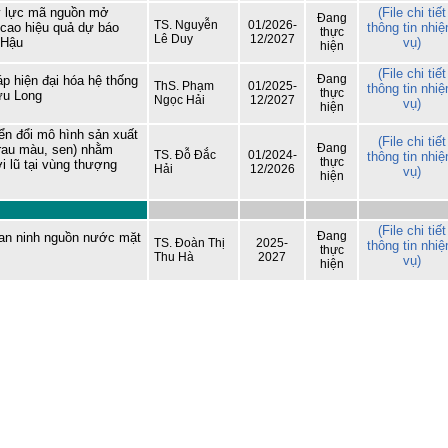
lợi miền Nam tham gia Hội nghị sơ k
ủy lực mã nguồn mở
(File chi tiết
Đang
công tác Đoàn và phong trào thanh ni
TS. Nguyễn
01/2026-
cao hiệu quả dự báo
thông tin nhi
thực
06 tháng đầu năm 2026 của Đoàn B
Lê Duy
12/2027
 Hậu
vụ)
hiện
Nông nghiệp và Môi trường
(File chi tiết
Tuổi trẻ Viện Khoa học Thủy lợi mi
Đang
áp hiện đại hóa hệ thống
ThS. Phạm
01/2025-
thông tin nhi
Nam tham gia dâng hương, dâng ho
thực
ửu Long
Ngọc Hải
12/2027
vụ)
tại Bia tượng niệm nhà đèn Chợ Quán
hiện
Lễ khai mạc Hội thao viên chức, ngư
ển đổi mô hình sản xuất
(File chi tiết
lao động năm 2026 và Giải bóng đ
Đang
 rau màu, sen) nhằm
TS. Đỗ Đắc
01/2024-
thông tin nhi
truyền thống lần thứ XIV của Viện Kh
thực
i lũ tại vùng thượng
Hải
12/2026
vụ)
hiện
học Thủy lợi miền Nam
(File chi tiết
Đang
 an ninh nguồn nước mặt
TS. Đoàn Thị
2025-
thông tin nhi
thực
Thu Hà
2027
vụ)
hiện