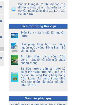
ết
Bản tin tháng 07/ 2026 - dự báo chế
ên
ệm
độ dòng chảy, xâm nhập mặn và hỗ
ộ
trợ vận hành công trình Cái Lớn, Cái
Bé, Xẻo Rô.
ền
ệm
a
Sách mới trong thư viện
ời
Điều tra và đánh giá tài nguyên
á
nước
ệm
oa
Giải pháp tổng hợp sử dụng
nguồn nước vùng Đông Nam Bộ
và Phụ cận
Bờ biển đồng bằng sông Cửu
ệm
Long - Sạt lở và các giải pháp
phòng chống
Tài liệu hướng dẫn tạm thời kỹ
thuật trữ nước, tưới hiệu quả cho
cây ăn trái vùng Đồng bằng sông
Cửu Long (Áp dụng trong điều
kiện xâm nhập mặn mùa khô năm
2020-2021)
Văn bản pháp quy
Quyết định Quy định chức năng, nhiệm