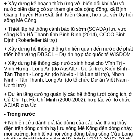
+ Xây dựng kế hoạch thích ứng với biến đổi khí hậu và
nước biển dâng có sự tham gia của cộng đồng, xã Bình
Giang, huyện Hòn Đất, tỉnh Kiên Giang, hợp tác với Ủy hội
sông Mê Công.
+ Thiết lập hệ thống cảnh báo lũ sớm (SCADA) lưu vực
sông Kôn-Hà Thanh tỉnh Bình Định (2014), CCCO Bình
Định (Rokerfeller tài trợ)
+ Xây dựng hệ thống thông tin liên quan đến nước để phát
triển bền vững ĐBSCL – Dự án hợp tác quốc tế WISDOM
+ Xây dựng hệ thống cấp nước sinh hoạt cho Vĩnh Trị -
Vĩnh Hưng - Long An (do AusAID - Úc tài trợ), Kiến Bình -
Tân Thạnh - Long An (do Novib - Hà Lan tài trợ), Nhơn
Ninh - Tân Thạnh, Long An (do tổ chức Dự án Việt Nam -
Úc tài trợ)
+ Dự án tăng cường quản lý các hệ thống tưới công ích, ở
Củ Chi Tp. Hồ Chí Minh (2000-2002), hợp tác với tổ chức
ACIAR của Úc.
- Trong nước
+ Nghiên cứu đánh giá tác động của các bậc thang thủy
điện trên dòng chính hạ lưu sông Mê Kông đến dòng chảy,
môi trường, kinh tế xã hội vùng đồng bằng sông Cửu Long