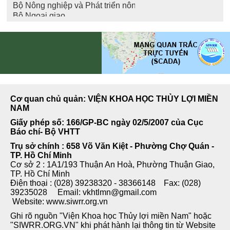
Cơ quan chủ quản: VIỆN KHOA HỌC THỦY LỢI MIỀN
NAM
Giấy phép số: 166/GP-BC ngày 02/5/2007 của Cục
Báo chí- Bộ VHTT
Trụ sở chính : 658 Võ Văn Kiệt - Phường Chợ Quán -
TP. Hồ Chí Minh
Cơ sở 2 : 1A1/193 Thuận An Hoà, Phường Thuận Giao,
TP. Hồ Chí Minh
Điện thoại : (028) 39238320 - 38366148 Fax: (028)
39235028 Email: vkhtlmn@gmail.com
Website: www.siwrr.org.vn
Ghi rõ nguồn "Viện Khoa học Thủy lợi miền Nam" hoặc
"SIWRR.ORG.VN" khi phát hành lại thông tin từ Website