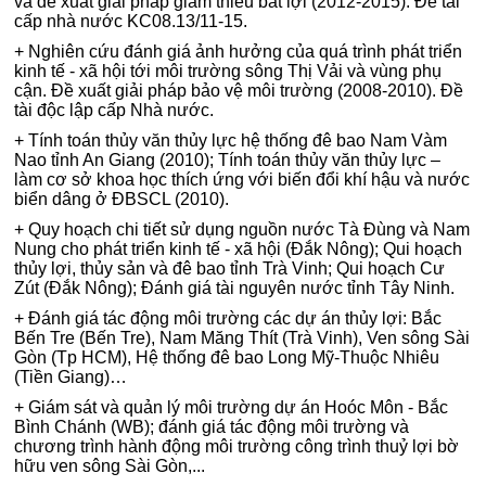
và đề xuất giải pháp giảm thiểu bất lợi (2012-2015). Đề tài
cấp nhà nước KC08.13/11-15.
+ Nghiên cứu đánh giá ảnh hưởng của quá trình phát triển
kinh tế - xã hội tới môi trường sông Thị Vải và vùng phụ
cận. Đề xuất giải pháp bảo vệ môi trường (2008-2010). Đề
tài độc lập cấp Nhà nước.
+ Tính toán thủy văn thủy lực hệ thống đê bao Nam Vàm
Nao tỉnh An Giang (2010); Tính toán thủy văn thủy lực –
làm cơ sở khoa học thích ứng với biến đổi khí hậu và nước
biển dâng ở ĐBSCL (2010).
+ Quy hoạch chi tiết sử dụng nguồn nước Tà Đùng và Nam
Nung cho phát triển kinh tế - xã hội (Đắk Nông); Qui hoạch
thủy lợi, thủy sản và đê bao tỉnh Trà Vinh; Qui hoạch Cư
Zút (Đắk Nông); Đánh giá tài nguyên nước tỉnh Tây Ninh.
+ Đánh giá tác động môi trường các dự án thủy lợi: Bắc
Bến Tre (Bến Tre), Nam Măng Thít (Trà Vinh), Ven sông Sài
Gòn (Tp HCM), Hệ thống đê bao Long Mỹ-Thuộc Nhiêu
(Tiền Giang)…
+ Giám sát và quản lý môi trường dự án Hoóc Môn - Bắc
Bình Chánh (WB); đánh giá tác động môi trường và
chương trình hành động môi trường công trình thuỷ lợi bờ
hữu ven sông Sài Gòn,...