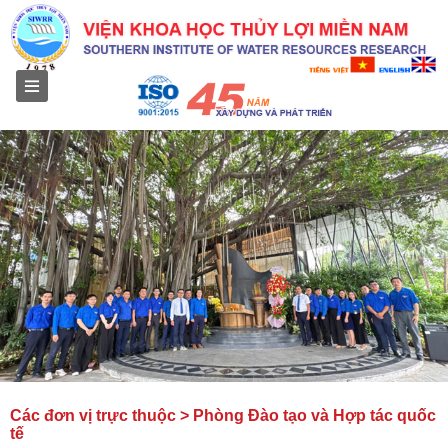
Menu
Các đơn vị trực thuộc > Phòng Đào tạo và Hợp tác quốc
tế