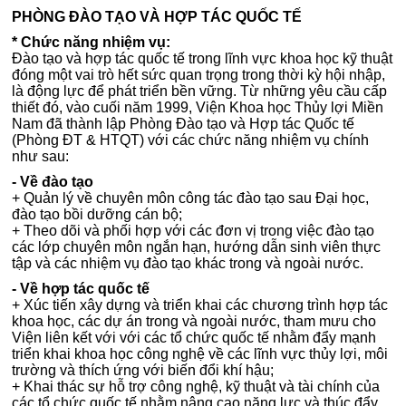
PHÒNG ĐÀO TẠO VÀ HỢP TÁC QUỐC TẾ
* Chức năng nhiệm vụ:
Đào tạo và hợp tác quốc tế trong lĩnh vực khoa học kỹ thuật
đóng một vai trò hết sức quan trọng trong thời kỳ hội nhập,
là động lực để phát triển bền vững. Từ những yêu cầu cấp
thiết đó, vào cuối năm 1999, Viện Khoa học Thủy lợi Miền
Nam đã thành lập Phòng Đào tạo và Hợp tác Quốc tế
(Phòng ĐT & HTQT) với các chức năng nhiệm vụ chính
như sau:
- Về đào tạo
+ Quản lý về chuyên môn công tác đào tạo sau Đại học,
đào tạo bồi dưỡng cán bộ;
+ Theo dõi và phối hợp với các đơn vị trong việc đào tạo
các lớp chuyên môn ngắn hạn, hướng dẫn sinh viên thực
tập và các nhiệm vụ đào tạo khác trong và ngoài nước.
- Về hợp tác quốc tế
+ Xúc tiến xây dựng và triển khai các chương trình hợp tác
khoa học, các dự án trong và ngoài nước, tham mưu cho
Viện liên kết với với các tổ chức quốc tế nhằm đẩy mạnh
triển khai khoa học công nghệ về các lĩnh vực thủy lợi, môi
trường và thích ứng với biến đổi khí hậu;
+ Khai thác sự hỗ trợ công nghệ, kỹ thuật và tài chính của
các tổ chức quốc tế nhằm nâng cao năng lực và thúc đẩy