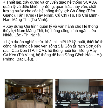
+ Thiết lập, xây dựng và chuyển giao hệ thống SCADA
quản lý và điều khiển tự động, quan trắc thủy văn, chất
lượng nước cho các hệ thống thủy lợi: Gò Công (Tiền
Giang), Tân Hưng (Tây Ninh), Củ Chi (Tp. Hồ Chí Minh),
Nam Măng Thít (Trà Vinh).
+ Xây dựng Qui trình quản lý và vận hành cho Hệ thống
thủy lợi Nam Măng Thít, hệ thống công trình ngăn triều
Nhiêu Lộc - Thị Nghè.
+ Lập dự án nghiên cứu khả thi, thiết kế kỹ thuật, thiết kế thi
công hệ thống đê bao ven sông Sài Gòn từ rạch Sơn đến
rạch Cầu Đen (TP. HCM), hệ thống nuôi tôm Đồng Rẫy –
Cá Kèo (Trà Vinh), hệ thống đê bao Đông Gềnh Hào – Hộ
Phòng (Bạc Liêu)…