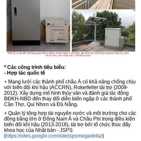
* Các công trình tiêu biểu:
- Hợp tác quốc tế
+ Mạng lưới các thành phố châu Á có khả năng chống chịu
với biến đổi khí hậu (ACCRN), Rokerfeller tài trợ (2009-
2012). Xây dựng mô hình thủy văn và đánh giá tác động
BĐKH-NBD đến thay đổi diễn biến ngập ở các thành phố
Cần Thơ, Qui Nhơn và Đà Nẵng.
+ Quản lý tổng hợp tài nguyên nước và môi trường cho các
đồng bằng lớn ở Đông Nam Á và Châu Phi trong điều kiện
biến đổi khí hậu (2013-2016), tài trợ bởi tổ chức thúc đẩy
khoa học của Nhật bản - JSPS
(
https://sites.google.com/site/jspsmegadelta/
)