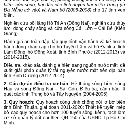
biển, cửa sông, hải đảo các tỉnh duyên hải miền Trung (từ
Đà Nẵng trở vào) và Nam bộ (2006-2008)
cho 17 tỉnh ven
biển.
Nghiên cứu bồi lắng Hồ Trị An (Đồng Nai), nghiên cứu thủy
lực, dòng chảy sông và cửa sông Cái Lớn – Cái Bé (Kiên
Giang).
Đánh giá an toàn đập, lập quy trình vận hành và kế hoạch
hành động khẩn cấp cho hồ Tuyền Lâm và hồ Đankia, tỉnh
Lâm Đồng, hồ Đồng Xoài, tỉnh Bình Phước (2012-2013) và
(2014-2015).
Điều tra, khảo sát, đánh giá hiện trạng nguồn nước mặt, đề
xuất giải pháp quản lý tài nguyên nước mặt trên địa bàn
tỉnh Bình Dương (2012-2014).
2. Các dự án điều tra cơ bản:
Hệ thống sông Tiền, sông
Hậu và sông Đồng Nai – Sài Gòn. Điều tra, cảnh báo lũ
quét các tỉnh Trung bộ và Tây Nguyên (2004-2006).
3. Quy hoạch:
Quy hoạch công trình chống xói lở bờ biển
tỉnh Bình Thuận, giai đoạn 2011-2020; Thiết kế tuyến mép
bờ cao quy hoạch cho hơn 100 tuyến sông, kênh, rạch làm
cơ sở quản lý đất đai theo QĐ 150 của UBND Tp Hồ Chí
Minh.