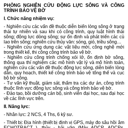
PHÒNG NGHIÊN CỨU ĐỘNG LỰC SÔNG VÀ CÔNG
TRÌNH BẢO VỆ BỜ
I. Chức năng nhiệm vụ:
- Nghiên cứu các vấn đề thuộc diễn biến lòng sông ở trạng
thái tự nhiên và sau khi có công trình, quy luật hình thái
sông; động lực dòng sông; sự ổn định và phát triển các cù
lao trên sông; nghiên cứu thủy văn: sóng, gió, triều sông…
- Nghiên cứu ứng dụng các vật liệu mới, công nghệ mới
trong thiết kế, thi công công trình bảo vệ bờ.
- Nghiên cứu công trình chống xói lở, ổn định bờ sông,
thông qua thí nghiệm các mô hình vật lý và mô hình toán,
nghiên cứu các vấn đề thuộc động lực sông, diễn biến lòng
dẫn, quy hoạch, thiết kế công trình bảo vệ tổng thể và cục
bộ bờ sông.
- Tư vấn kỹ thuật, giám sát, thẩm tra các dự án, công trình
thuộc lĩnh vực động lực sông và công trình bảo vệ bờ.
- Đào tạo, bồi dưỡng cán bộ, sinh viên đại học, sau đại học
về các lĩnh vực trên.
II. Năng lực:
- Nhân lực: 2 NCS, 4 Ths, 6 kỹ sư.
- Thiết bị: Địa hình (thiết bị định vị GPS, máy đo sâu hồi âm
ECHOTRACT...), thủy - hải văn (Máy ADCP, ADCPs,