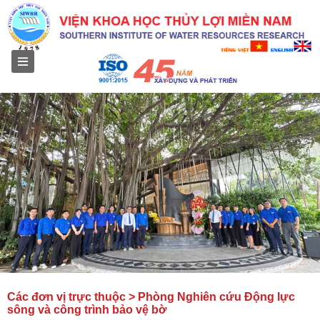
Menu
Các đơn vị trực thuộc > Phòng Nghiên cứu Ðộng lực
sông và công trình bảo vệ bờ