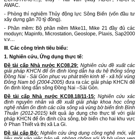
AWAC.
- Phòng thí nghiệm Thủy động lực Sông Biển (vốn đầu tư
xây dựng gần 70 tỷ đồng).
- Phần mềm: Bộ phần mềm Mike11, Mike 21 đầy đủ các
moduyn; Mapinfo, Microstation, Geoslope, Plaxis, Sap2000
v.v…
III. Các công trình tiêu biểu:
1. Nghiên cứu, Ứng dụng thực tế:
Đề tài cấp Nhà nước KC08.29:
Nghiên cứu đề xuất các
giải pháp KHCN để ổn định lòng dẫn hạ du hệ thống sông
Đồng Nai - Sài Gòn phục vụ phát triển kinh tế - xã hội vùng
Đông Nam bộ (2004-2005)
đưa ra các giải pháp KHCN để
ổn định lòng dẫn sông Đồng Nai –Sài Gòn.
Đề tài cấp Nhà nước KC08.18/11-15:
Nghiên cứu xác
định nguyên nhân và đề xuất giải pháp khoa học công
nghệ nhằm ổn định các cửa sông và vùng bờ biển tỉnh Bình
Thuận (2012-2015)
kết quả áp dụng cho thực tế với giải
pháp KHCN để ổn định cửa sông, bờ biển cho hai khu vực
ở Phan Thiết và thị xã La Gi.
Đề tài cấp Bộ:
Nghiên cứu ứng dụng công nghệ mới, vật
liệu mới vào việc bảo vệ, phòng chống xói lở bờ vùng ven