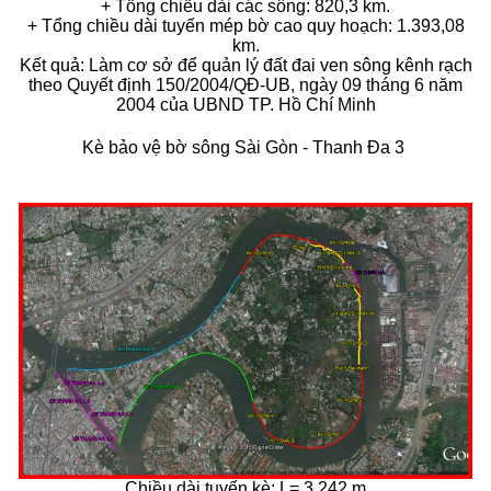
+ Tổng chiều dài các sông: 820,3 km.
+ Tổng chiều dài tuyến mép bờ cao quy hoạch: 1.393,08
km.
Kết quả: Làm cơ sở để quản lý đất đai ven sông kênh rạch
theo Quyết định 150/2004/QĐ-UB, ngày 09 tháng 6 năm
2004 của UBND TP. Hồ Chí Minh
Kè bảo vệ bờ sông Sài Gòn - Thanh Đa 3
Chiều dài tuyến kè: L= 3.242 m