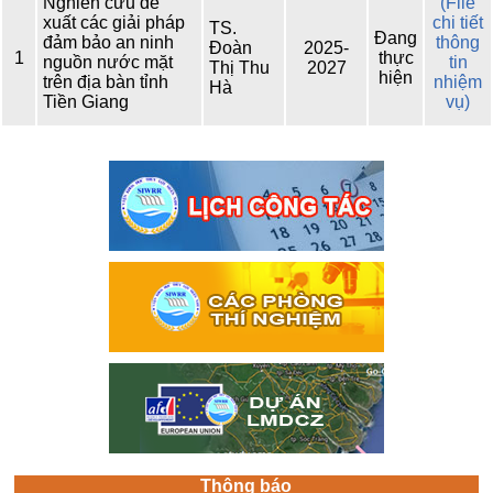
Nghiên cứu đề
(File
xuất các giải pháp
chi tiết
TS.
Đang
đảm bảo an ninh
thông
Đoàn
2025-
1
thực
nguồn nước mặt
tin
Thị Thu
2027
hiện
trên địa bàn tỉnh
nhiệm
Hà
Tiền Giang
vụ)
Thông báo