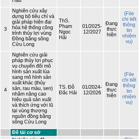
Hậu
Nghiên cứu xây
(File
dựng bộ tiêu chí và
chi tiết
ThS.
giải pháp hiện đại
Đang
thông
Phạm
01/2025-
hóa hệ thống công
3
thực
tin
Ngọc
12/2027
trình thủy lợi vùng
hiện
nhiệm
Hải
Đồng bằng sông
vụ)
Cửu Long
Nghiên cứu giải
pháp thủy lợi phục
vụ chuyển đổi mô
hình sản xuất lúa
(File
sang mô hình sản
chi tiết
xuất khác (thủy
Đang
thông
TS. Đỗ
01/2024-
sản, rau màu, sen)
4
thực
tin
Đắc Hải
12/2026
nhằm nâng cao
hiện
nhiệm
hiệu quả sản xuất
vụ)
và thích ứng với lũ
tại vùng thượng
nguồn đồng bằng
sông Cửu Long
Đề tài cơ sở