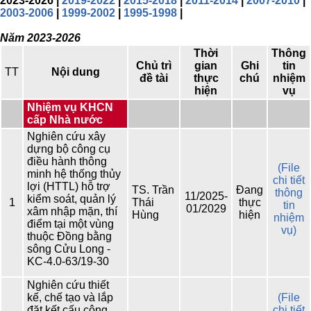
2023-2026 |
2019-2022
|
2015-2018
|
2011-2014
|
2007-2010
|
2003-2006
|
1999-2002
|
1995-1998
|
Năm 2023-2026
Thời
Thông
Chủ trì
gian
Ghi
tin
TT
Nội dung
đề tài
thực
chú
nhiệm
hiện
vụ
Nhiệm vụ KHCN
cấp Nhà nước
Nghiên cứu xây
dựng bộ công cụ
điều hành thông
(File
minh hệ thống thủy
chi tiết
lợi (HTTL) hỗ trợ
TS. Trần
Đang
thông
11/2025-
kiểm soát, quản lý
1
Thái
thực
tin
01/2029
xâm nhập mặn, thí
Hùng
hiện
nhiệm
điểm tại một vùng
vụ)
thuộc Đồng bằng
sông Cửu Long -
KC-4.0-63/19-30
Nghiên cứu thiết
kế, chế tạo và lắp
(File
đặt kết cấu công
chi tiết