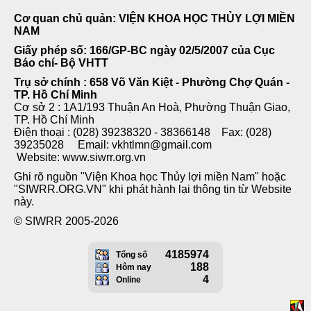
Cơ quan chủ quản: VIỆN KHOA HỌC THỦY LỢI MIỀN
NAM
Giấy phép số: 166/GP-BC ngày 02/5/2007 của Cục
Báo chí- Bộ VHTT
Trụ sở chính : 658 Võ Văn Kiệt - Phường Chợ Quán -
TP. Hồ Chí Minh
Cơ sở 2 : 1A1/193 Thuận An Hoà, Phường Thuận Giao,
TP. Hồ Chí Minh
Điện thoại : (028) 39238320 - 38366148 Fax: (028)
39235028 Email: vkhtlmn@gmail.com
Website: www.siwrr.org.vn
Ghi rõ nguồn "Viện Khoa học Thủy lợi miền Nam" hoặc
"SIWRR.ORG.VN" khi phát hành lại thông tin từ Website
này.
© SIWRR 2005-2026
4185974
Tổng số
188
Hôm nay
4
Online