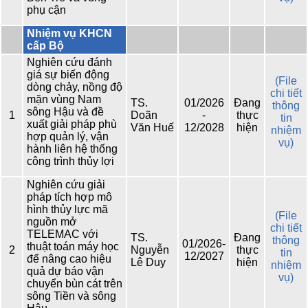
phụ cận
Nhiệm vụ KHCN
cấp Bộ
Nghiên cứu đánh
giá sự biến động
(File
dòng chảy, nồng độ
chi tiết
mặn vùng Nam
TS.
01/2026
Đang
thông
sông Hậu và đề
1
Doãn
-
thực
tin
xuất giải pháp phù
Văn Huế
12/2028
hiện
nhiệm
hợp quản lý, vận
vụ)
hành liên hệ thống
công trình thủy lợi
Nghiên cứu giải
pháp tích hợp mô
hình thủy lực mã
(File
nguồn mở
chi tiết
TELEMAC với
TS.
Đang
thông
01/2026-
thuật toán máy học
2
Nguyễn
thực
tin
12/2027
để nâng cao hiệu
Lê Duy
hiện
nhiệm
quả dự báo vận
vụ)
chuyển bùn cát trên
sông Tiền và sông