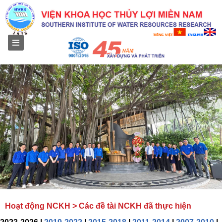
Menu
Hoạt động NCKH > Các đề tài NCKH đã thực hiện