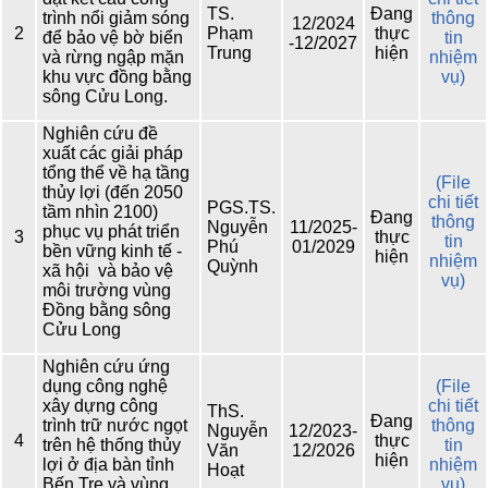
TS.
Đang
trình nổi giảm sóng
thông
12/2024
2
Phạm
thực
để bảo vệ bờ biển
tin
-12/2027
Trung
hiện
và rừng ngập mặn
nhiệm
khu vực đồng bằng
vụ)
sông Cửu Long.
Nghiên cứu đề
xuất các giải pháp
tổng thể về hạ tầng
(File
thủy lợi (đến 2050
chi tiết
PGS.TS.
tầm nhìn 2100)
Đang
thông
Nguyễn
11/2025-
phục vụ phát triển
3
thực
tin
Phú
01/2029
bền vững kinh tế -
hiện
nhiệm
Quỳnh
xã hội và bảo vệ
vụ)
môi trường vùng
Đồng bằng sông
Cửu Long
Nghiên cứu ứng
dụng công nghệ
(File
xây dựng công
chi tiết
ThS.
Đang
trình trữ nước ngọt
thông
Nguyễn
12/2023-
4
thực
trên hệ thống thủy
tin
Văn
12/2026
hiện
lợi ở địa bàn tỉnh
nhiệm
Hoạt
Bến Tre và vùng
vụ)