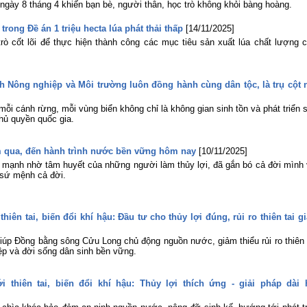
 ngày 8 tháng 4 khiến bạn bè, người thân, học trò không khỏi bàng hoàng.
trong Đề án 1 triệu hecta lúa phát thải thấp
[14/11/2025]
trò cốt lõi để thực hiện thành công các mục tiêu sản xuất lúa chất lượng c
 Nông nghiệp và Môi trường luôn đồng hành cùng dân tộc, là trụ cột 
mỗi cánh rừng, mỗi vùng biển không chỉ là không gian sinh tồn và phát triển 
hủ quyền quốc gia.
m qua, đến hành trình nước bền vững hôm nay
[10/11/2025]
 mạnh nhờ tâm huyết của những người làm thủy lợi, đã gắn bó cả đời mình 
 sứ mệnh cả đời.
ên tai, biến đổi khí hậu: Đầu tư cho thủy lợi đúng, rủi ro thiên tai g
iúp Đồng bằng sông Cửu Long chủ động nguồn nước, giảm thiểu rủi ro thiên t
p và đời sống dân sinh bền vững.
thiên tai, biến đổi khí hậu: Thủy lợi thích ứng - giải pháp dài 