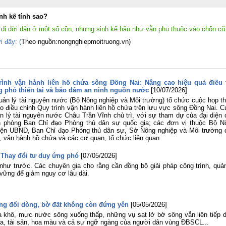
lần thứ ba Ban Chấp hành Trung ươ
Đảng khóa XIV
inh kế tính sao?
Viện Khoa học Thủy lợi miền Na
 di dời dân ở một số cồn, nhưng sinh kế hầu như vẫn phụ thuộc vào chốn cũ
tham gia Lễ dâng hương tưởng niệ
các Anh hùng liệt sĩ tại Công viên 
i đây:
(
Theo nguồn:nongnghiepmoitruong.vn)
Thị Riêng
Chung một tấm lòng – Đồng hành cù
gia đình anh Phan Văn Huyến vượt q
khó khăn
trình vận hành liên hồ chứa sông Đồng Nai: Nâng cao hiệu quả điều t
Viện Khoa học Thủy lợi miền Nam 
 phó thiên tai và bảo đảm an ninh nguồn nước
[10/07/2026]
chức Lễ công bố Quyết định công nh
học vị và trao bằng Tiến sĩ cho tân Ti
Quản lý tài nguyên nước (Bộ Nông nghiệp và Môi trường) tổ chức cuộc họp t
sĩ Lê Thị Mỹ Diệp
ảo điều chỉnh Quy trình vận hành liên hồ chứa trên lưu vực sông Đồng Nai. 
 lý tài nguyên nước Châu Trần Vĩnh chủ trì, với sự tham dự của đại diện 
Tuổi trẻ Viện Khoa học Thủy lợi mi
 phòng Ban Chỉ đạo Phòng thủ dân sự quốc gia; các đơn vị thuộc Bộ N
Nam thăm, tri ân các Mẹ Việt Nam A
diện UBND, Ban Chỉ đạo Phòng thủ dân sự, Sở Nông nghiệp và Môi trường 
hùng nhân dịp kỷ niệm 79 năm Ngà
, vận hành hồ chứa và các cơ quan, tổ chức liên quan.
Thương binh - Liệt sĩ (27/7/1947
27/7/2026)
] Thay đổi tư duy ứng phó
[07/05/2026]
Rà soát, điều chỉnh Quy trình vận hà
hư trước. Các chuyên gia cho rằng cần đồng bộ giải pháp công trình, quản
liên hồ chứa sông Đồng Nai: Nâng c
 vững để giảm nguy cơ lâu dài.
hiệu quả điều tiết nguồn nước, c
động ứng phó thiên tai và bảo đảm 
ninh nguồn nước
ông đổi dòng, bờ đất không còn đứng yên
[05/05/2026]
Đoàn Thanh niên Viện Khoa học Th
lợi miền Nam tham gia Hội nghị sơ k
 khô, mực nước sông xuống thấp, những vụ sạt lở bờ sông vẫn liên tiếp d
công tác Đoàn và phong trào thanh ni
cửa, tài sản, hoa màu và cả sự ngỡ ngàng của người dân vùng ĐBSCL...