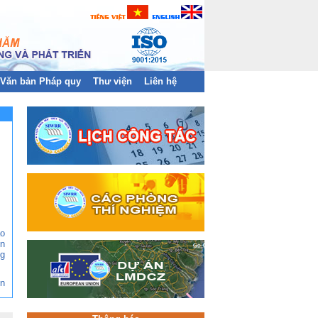
Văn bản Pháp quy
Thư viện
Liên hệ
ào
n
g
ền
àn
và
hị