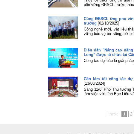
Thủy lợi thích ứng trở thàn
bền vững ĐBSCL trước thách 
Cùng ĐBSCL ứng phó với t
trường
[02/10/2025]
Công nghệ mới, vật liệu thâ
vững bảo vệ bờ sông, bờ bi
Diễn đàn "Nâng cao năng
Long" được tổ chức tại C
Công tác dự báo là giải phá
Cần làm tốt công tác dự
[13/08/2024]
Sáng 11/8, Phó Thủ tướng T
làm việc với tỉnh Bạc Liêu v
trước
1
2