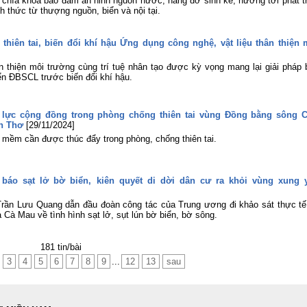
h chìa khóa bảo đảm an ninh nguồn nước, nâng đỡ sinh kế, hướng tới phát tr
thức từ thượng nguồn, biển và nội tại.
hiên tai, biến đổi khí hậu Ứng dụng công nghệ, vật liệu thân thiện 
n thiện môi trường cùng trí tuệ nhân tạo được kỳ vọng mang lại giải pháp 
ển ĐBSCL trước biến đổi khí hậu.
 lực cộng đồng trong phòng chống thiên tai vùng Đồng bằng sông 
ần Thơ
[29/11/2024]
p mềm cần được thúc đẩy trong phòng, chống thiên tai.
 báo sạt lở bờ biển, kiên quyết di dời dân cư ra khỏi vùng xung 
rần Lưu Quang dẫn đầu đoàn công tác của Trung ương đi khảo sát thực tế
à Cà Mau về tình hình sạt lở, sụt lún bờ biển, bờ sông.
181 tin/bài
3
4
5
6
7
8
9
...
12
13
sau