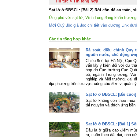
Tin tức > Tin tổng hợp
Sạt lở ở ĐBSCL: [Bài 2] Rời cồn để an toàn, s
Ứng phó với sạt lở, Vĩnh Long đang khẩn trương
Mời Quý độc giả đọc chi tiết vào đường Link dướ
Các tin tổng hợp khác
Rà soát, điều chỉnh Quy 
nguồn nước, chủ động ứng
Chiều 9/7, tại Hà Nội, Cục 
vấn lấy ý kiến đối với dự th
họp do Cục trưởng Cục Quản
bộ, ngành Trung ương; Văn
nghiệp và Môi trường; đại 
địa phương trên lưu vực cùng các đơn vị quản lý
Sạt lở ở ĐBSCL: [Bài cuối
Sạt lở không còn theo mùa n
tài nguyên và thích ứng bền
Sạt lở ở ĐBSCL: [Bài 1] S
Dẫu là ở giữa cao điểm mùa
ra, cuốn theo đất đai, nhà 