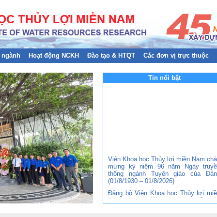
 ngành
Hoạt động NCKH
Đào tạo & HTQT
Các đơn vị trực thuộc
Tin nổi bật
Viện Khoa học Thủy lợi miền Nam ch
mừng kỷ niệm 96 năm Ngày truyề
thống ngành Tuyên giáo của Đản
(01/8/1930 – 01/8/2026)
Đảng bộ Viện Khoa học Thủy lợi mi
Nam tham gia Hội nghị trực tuyến to
quốc nghiên cứu, học tập, quán triệt 
triển khai thực hiện Nghị quyết Hội ng