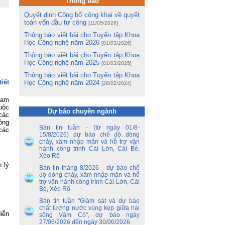
Thông báo
ng
Quyết định Công bố công khai về quyết
m
toán vốn đầu tư công
[11/05/2026]
m
Thông báo viết bài cho Tuyển tập Khoa
Lê
Học Công nghệ năm 2026
[01/03/2026]
Thông báo viết bài cho Tuyển tập Khoa
ng
Học Công nghệ năm 2025
[01/03/2025]
ua
Thông báo viết bài cho Tuyển tập Khoa
iết
Học Công nghệ năm 2024
[28/02/2024]
tổ
ận
ến
ham
Cuộc
Dự báo chuyên ngành
các
ền
ông
nh
Bản tin tuần - (từ ngày 01/8-
các
y
15/8/2026) dự báo chế độ dòng
chảy, xâm nhập mặn và hỗ trợ vận
 –
hành công trình Cái Lớn, Cái Bé,
Xẻo Rô
nh
 lý
Bản tin tháng 8/2026 - dự báo chế
ao
độ dòng chảy, xâm nhập mặn và hỗ
hủ
trợ vận hành công trình Cái Lớn, Cái
an
Bé, Xẻo Rô.
Bản tin tuần "Giám sát và dự báo
ủy
chất lượng nước vùng kẹp giữa hai
ết
iễn
sông Vàm Cỏ", dự báo ngày
ên
27/06/2026 đến ngày 30/06/2026