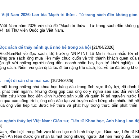
06 tháng đầu năm 2026 của Đoàn B
Nông nghiệp và Môi trường
Tuổi trẻ Viện Khoa học Thủy lợi mi
Việt Nam 2026: Lan tỏa 'Mạch tri thức - Từ trang sách đến không gian 
Nam tham gia dâng hương, dâng ho
tại Bia tượng niệm nhà đèn Chợ Quán
iệt Nam năm 2026 với chủ đề “Mạch tri thức - Từ trang sách đến không g
/4, tại Thư viện Quốc gia Việt Nam.
Lễ khai mạc Hội thao viên chức, ngư
lao động năm 2026 và Giải bóng đ
truyền thống lần thứ XIV của Viện Kh
học Thủy lợi miền Nam
Đọc sách để thấy mình quá nhỏ bé trong xã hội
[21/04/2026]
 VietNamNet về đọc sách, Bộ trưởng NN-PTNT Lê Minh Hoan nhắc tới nh
ững tựa sách ông mua liền mấy chục cuốn và trở thành khách quen của 
gặp gỡ với những người nông dân, doanh nhân hay bạn trẻ khởi nghiệp… 
ng sách. Niềm vui giản dị là lúc đi túi nặng trĩu sách, lúc về túi đã trống khô
 - một di sản cho mai sau
[10/04/2026]
một trong những nhà khoa học hàng đầu trong lĩnh vực thủy lợi, đã dành t
 phát triển ngành. Những đóng góp của ông có ý nghĩa sâu sắc đối với Đ
hiên cứu khoa học đến định hướng sản xuất và quản lý tài nguyên nước 
ấn qua các công trình, ông còn đào tạo và truyền cảm hứng cho nhiều thế hệ
ủa ông vẫn tiếp tục được kế thừa và phát huy trong thực tiễn phát triển 
của ngành thủy lợi Việt Nam: Giáo sư, Tiến sĩ Khoa học, Anh hùng Lao đ
6]
 Nam, đặc biệt trong lĩnh vực khoa học mô hình thủy lực, Giáo sư, Tiến sĩ K
yễn Ân Niên được ghi nhận là một trong những người đặt nền móng đầu tiên