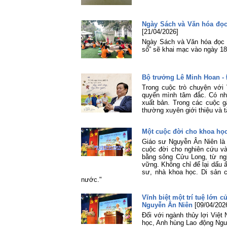
Ngày Sách và Văn hóa đọc 
[21/04/2026]
Ngày Sách và Văn hóa đọc V
số” sẽ khai mạc vào ngày 18
Bộ trưởng Lê Minh Hoan - 
Trong cuộc trò chuyện với
quyển mình tâm đắc. Có nh
xuất bản. Trong các cuộc 
thường xuyên giới thiệu và tặ
Một cuộc đời cho khoa học
Giáo sư Nguyễn Ân Niên là 
cuộc đời cho nghiên cứu và
bằng sông Cửu Long, từ ng
vững. Không chỉ để lại dấu 
sư, nhà khoa học. Di sản c
nước."
Vĩnh biệt một trí tuệ lớn 
Nguyễn Ân Niên
[09/04/202
Đối với ngành thủy lợi Việt
học, Anh hùng Lao động Ngu