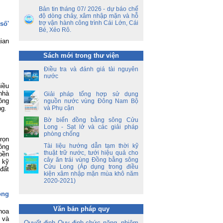
ộ
Bản tin tháng 07/ 2026 - dự báo chế
độ dòng chảy, xâm nhập mặn và hỗ
ền
trợ vận hành công trình Cái Lớn, Cái
số'
a
Bé, Xẻo Rô.
ian
ời
Sách mới trong thư viện
á
oa
Điều tra và đánh giá tài nguyên
nước
iều
nhà
Giải pháp tổng hợp sử dụng
ông
nguồn nước vùng Đông Nam Bộ
và Phụ cận
ng.
Bờ biển đồng bằng sông Cửu
Long - Sạt lở và các giải pháp
phòng chống
rọn
Tài liệu hướng dẫn tạm thời kỹ
ồng
thuật trữ nước, tưới hiệu quả cho
bền
cây ăn trái vùng Đồng bằng sông
 kỹ
Cửu Long (Áp dụng trong điều
đất
kiện xâm nhập mặn mùa khô năm
2020-2021)
ộng
Văn bản pháp quy
hoa
 và
Quyết định Quy định chức năng, nhiệm