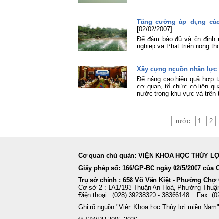
Tăng cường áp dụng các 
[02/02/2007]
Để đảm bảo đủ và ổn định 
nghiệp và Phát triển nông t
Xây dựng nguồn nhân lực k
Để nâng cao hiệu quả hợp 
cơ quan, tổ chức có liên q
nước trong khu vực và trên t
trước
1
2
.
Cơ quan chủ quản: VIỆN KHOA HỌC THỦY L
Giấy phép số: 166/GP-BC ngày 02/5/2007 của 
Trụ sở chính : 658 Võ Văn Kiệt - Phường Chợ
Cơ sở 2 : 1A1/193 Thuận An Hoà, Phường Thuận
Điện thoại : (028) 39238320 - 38366148 Fax: 
Ghi rõ nguồn "Viện Khoa học Thủy lợi miền Nam"