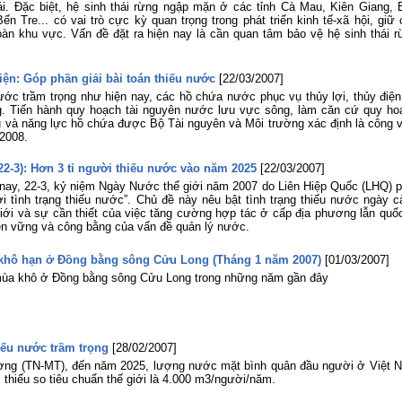
ái. Đặc biệt, hệ sinh thái rừng ngập mặn ở các tỉnh Cà Mau, Kiên Giang, 
ến Tre... có vai trò cực kỳ quan trọng trong phát triển kinh tế-xã hội, giữ
oàn khu vực. Vấn đề đặt ra hiện nay là cần quan tâm bảo vệ hệ sinh thái r
điện: Góp phần giải bài toán thiếu nước
[22/03/2007]
nước trầm trọng như hiện nay, các hồ chứa nước phục vụ thủy lợi, thủy điện
ng. Tiến hành quy hoạch tài nguyên nước lưu vực sông, làm căn cứ quy ho
 và năng lực hồ chứa được Bộ Tài nguyên và Môi trường xác định là công v
 2008.
22-3): Hơn 3 tỉ người thiếu nước vào năm 2025
[22/03/2007]
nay, 22-3, kỷ niệm Ngày Nước thế giới năm 2007 do Liên Hiệp Quốc (LHQ) p
i tình trạng thiếu nước”. Chủ đề này nêu bật tình trạng thiếu nước ngày c
giới và sự cần thiết của việc tăng cường hợp tác ở cấp địa phương lẫn quốc
ền vững và công bằng của vấn đề quản lý nước.
khô hạn ở Đồng bằng sông Cửu Long (Tháng 1 năm 2007)
[01/03/2007]
ùa khô ở Đồng bằng sông Cửu Long trong những năm gần đây
iếu nước trầm trọng
[28/02/2007]
ường (TN-MT), đến năm 2025, lượng nước mặt bình quân đầu người ở Việt 
 thiếu so tiêu chuẩn thế giới là 4.000 m3/người/năm.