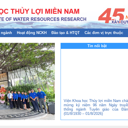
 ngành
Hoạt động NCKH
Đào tạo & HTQT
Các đơn vị trực thuộc
Tin nổi bật
Viện Khoa học Thủy lợi miền Nam ch
mừng kỷ niệm 96 năm Ngày truyề
thống ngành Tuyên giáo của Đản
(01/8/1930 – 01/8/2026)
Đảng bộ Viện Khoa học Thủy lợi mi
Nam tham gia Hội nghị trực tuyến to
quốc nghiên cứu, học tập, quán triệt 