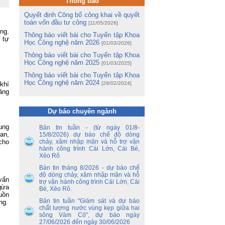
Thông báo
hị
ng
Quyết định Công bố công khai về quyết
toán vốn đầu tư công
[11/05/2026]
ng.
m
Thông báo viết bài cho Tuyển tập Khoa
 tự
m
Học Công nghệ năm 2026
[01/03/2026]
Lê
Thông báo viết bài cho Tuyển tập Khoa
Học Công nghệ năm 2025
[01/03/2025]
ng
Thông báo viết bài cho Tuyển tập Khoa
ua
Học Công nghệ năm 2024
 khí
[28/02/2024]
ăng
tổ
ận
Dự báo chuyên ngành
ến
ung
Bản tin tuần - (từ ngày 01/8-
ền
an,
15/8/2026) dự báo chế độ dòng
nh
cho
chảy, xâm nhập mặn và hỗ trợ vận
y
hành công trình Cái Lớn, Cái Bé,
 –
Xẻo Rô
Bản tin tháng 8/2026 - dự báo chế
nh
độ dòng chảy, xâm nhập mặn và hỗ
vấn
trợ vận hành công trình Cái Lớn, Cái
ao
gừa
Bé, Xẻo Rô.
hủ
uồn
an
Bản tin tuần "Giám sát và dự báo
ng.
chất lượng nước vùng kẹp giữa hai
sông Vàm Cỏ", dự báo ngày
ủy
27/06/2026 đến ngày 30/06/2026