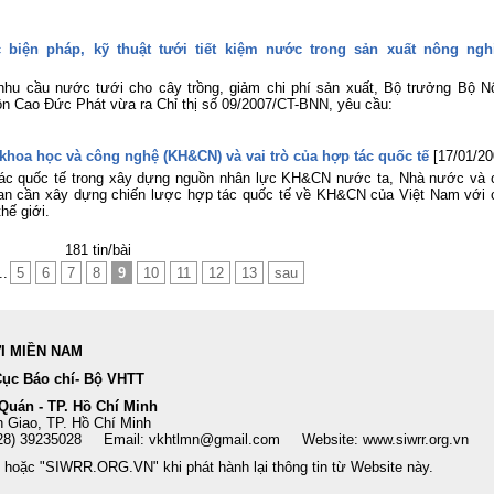
biện pháp, kỹ thuật tưới tiết kiệm nước trong sản xuất nông ngh
nhu cầu nước tưới cho cây trồng, giảm chi phí sản xuất, Bộ trưởng Bộ N
hôn Cao Đức Phát vừa ra Chỉ thị số 09/2007/CT-BNN, yêu cầu:
hoa học và công nghệ (KH&CN) và vai trò của hợp tác quốc tế
[17/01/20
tác quốc tế trong xây dựng nguồn nhân lực KH&CN nước ta, Nhà nước và 
uan cần xây dựng chiến lược hợp tác quốc tế về KH&CN của Việt Nam với 
hế giới.
181 tin/bài
..
5
6
7
8
9
10
11
12
13
sau
ỢI MIỀN NAM
Cục Báo chí- Bộ VHTT
 Quán - TP. Hồ Chí Minh
 Giao, TP. Hồ Chí Minh
(028) 39235028 Email: vkhtlmn@gmail.com Website: www.siwrr.org.vn
 hoặc "SIWRR.ORG.VN" khi phát hành lại thông tin từ Website này.