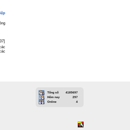
iệp
ông
07]
các
các
Tổng số
4185697
Hôm nay
297
Online
4