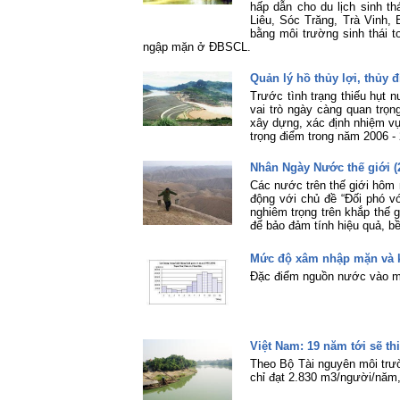
hấp dẫn cho du lịch sinh th
Liêu, Sóc Trăng, Trà Vinh, B
bằng môi trường sinh thái t
ngập mặn ở ĐBSCL.
Quản lý hồ thủy lợi, thủy 
Trước tình trạng thiếu hụt 
vai trò ngày càng quan trọ
xây dựng, xác định nhiệm vụ
trọng điểm trong năm 2006 -
Nhân Ngày Nước thế giới (
Các nước trên thế giới hôm 
động với chủ đề “Đối phó vớ
nghiêm trọng trên khắp thế 
để bảo đảm tính hiệu quả, b
Mức độ xâm nhập mặn và 
Đặc điểm nguồn nước vào m
Việt Nam: 19 năm tới sẽ th
Theo Bộ Tài nguyên môi tr
chỉ đạt 2.830 m3/người/năm,