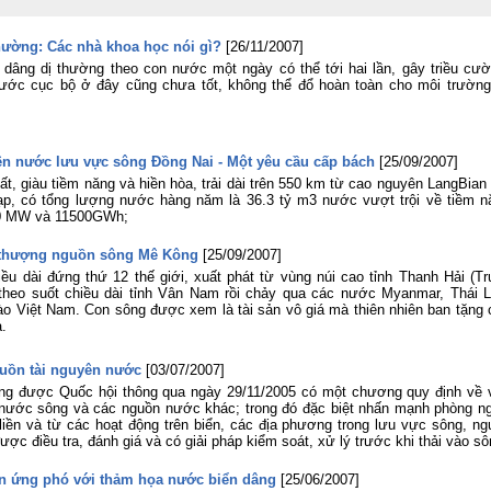
triển khai thực hiện Nghị quyết Hội ng
lần thứ ba Ban Chấp hành Trung ươ
hường: Các nhà khoa học nói gì?
[26/11/2007]
Đảng khóa XIV
âng dị thường theo con nước một ngày có thể tới hai lần, gây triều cườ
Viện Khoa học Thủy lợi miền Na
nước cục bộ ở đây cũng chưa tốt, không thể đổ hoàn toàn cho môi trường
tham gia Lễ dâng hương tưởng niệ
các Anh hùng liệt sĩ tại Công viên 
Thị Riêng
Chung một tấm lòng – Đồng hành cù
ên nước lưu vực sông Đồng Nai - Một yêu cầu cấp bách
[25/09/2007]
gia đình anh Phan Văn Huyến vượt q
t, giàu tiềm năng và hiền hòa, trải dài trên 550 km từ cao nguyên LangBian
khó khăn
ạp, có tổng lượng nước hàng năm là 36.3 tỷ m3 nước vượt trội về tiềm n
Viện Khoa học Thủy lợi miền Nam 
900 MW và 11500GWh;
chức Lễ công bố Quyết định công nh
học vị và trao bằng Tiến sĩ cho tân Ti
 thượng nguồn sông Mê Kông
[25/09/2007]
sĩ Lê Thị Mỹ Diệp
u dài đứng thứ 12 thế giới, xuất phát từ vùng núi cao tỉnh Thanh Hải (Tr
Tuổi trẻ Viện Khoa học Thủy lợi mi
theo suốt chiều dài tỉnh Vân Nam rồi chảy qua các nước Myanmar, Thái L
Nam thăm, tri ân các Mẹ Việt Nam A
o Việt Nam. Con sông được xem là tài sản vô giá mà thiên nhiên ban tặng 
hùng nhân dịp kỷ niệm 79 năm Ngà
.
Thương binh - Liệt sĩ (27/7/1947
27/7/2026)
uồn tài nguyên nước
[03/07/2007]
Rà soát, điều chỉnh Quy trình vận hà
ờng được Quốc hội thông qua ngày 29/11/2005 có một chương quy định về 
liên hồ chứa sông Đồng Nai: Nâng c
 nước sông và các nguồn nước khác; trong đó đặc biệt nhấn mạnh phòng n
hiệu quả điều tiết nguồn nước, c
 liền và từ các hoạt động trên biển, các địa phương trong lưu vực sông, ng
động ứng phó thiên tai và bảo đảm 
được điều tra, đánh giá và có giải pháp kiểm soát, xử lý trước khi thải vào sô
ninh nguồn nước
Đoàn Thanh niên Viện Khoa học Th
n ứng phó với thảm họa nước biển dâng
[25/06/2007]