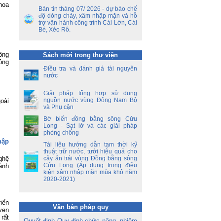
ết
hoa
ên
Bản tin tháng 07/ 2026 - dự báo chế
ộ
độ dòng chảy, xâm nhập mặn và hỗ
trợ vận hành công trình Cái Lớn, Cái
Bé, Xẻo Rô.
ền
a
ông
Sách mới trong thư viện
ời
ông
Điều tra và đánh giá tài nguyên
á
nước
oa
Giải pháp tổng hợp sử dụng
nguồn nước vùng Đông Nam Bộ
oài
và Phụ cận
Bờ biển đồng bằng sông Cửu
Long - Sạt lở và các giải pháp
phòng chống
hập
Tài liệu hướng dẫn tạm thời kỹ
thuật trữ nước, tưới hiệu quả cho
ghệ
cây ăn trái vùng Đồng bằng sông
Cửu Long (Áp dụng trong điều
ành
kiện xâm nhập mặn mùa khô năm
2020-2021)
iển
Văn bản pháp quy
 ven
 rất
Quyết định Quy định chức năng, nhiệm