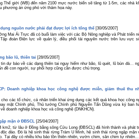
lợi miền Nam tham gia Hội nghị sơ k
g Thế giới (WB) đến năm 2100 mực nước biển sẽ tăng từ 1-5m, các nhà k
công tác Đoàn và phong trào thanh ni
ều phương án ứng phó với thảm họa này.
06 tháng đầu năm 2026 của Đoàn B
Nông nghiệp và Môi trường
Tuổi trẻ Viện Khoa học Thủy lợi mi
Nam tham gia dâng hương, dâng ho
 dụng nguồn nước phải đạt được lợi ích tổng thể
[30/05/2007]
tại Bia tượng niệm nhà đèn Chợ Quán
ưởng Mai Ái Trực đã có buổi làm việc với các Bộ Nông nghiệp và Phát triển n
Lễ khai mạc Hội thao viên chức, ngư
Tập đoàn Điện lực về quản lý, điều phối tài nguyên nước trên lưu vực s
lao động năm 2026 và Giải bóng đ
truyền thống lần thứ XIV của Viện Kh
học Thủy lợi miền Nam
 bão lũ, thiên tai
[28/05/2007]
tin dự báo về các dạng thiên tai nguy hiểm như bão, lũ quét, lũ bùn đá… ng
ấn đề con người, sự phối hợp cũng cần được chú trọng.
-CP: Doanh nghiệp khoa học công nghệ được miễn, giảm thuế thu n
i cho các tổ chức, cá nhân triển khai ứng dụng các kết quả khoa học công n
 thay mặt Chính phủ, Thủ tướng Chính phủ Nguyễn Tấn Dũng vừa ký ban h
 về doanh nghiệp khoa học và công nghệ (DNKHCN).
 ngập mặn ở ĐBSCL
[25/04/2007]
34 km2, từ lâu ở Đồng bằng sông Cửu Long (ĐBSCL) đã hình thành và phát tr
t độc đáo. Đó là hệ sinh thái rừng Tràm U Minh, hệ sinh thái rừng ngập mặn
ệp. Tại đây có nhiều khu bảo tồn thiên nhiên, vườn chim, sân chim tự nhiên...