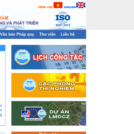
Văn bản Pháp quy
Thư viện
Liên hệ
ào
n
g
ền
àn
và