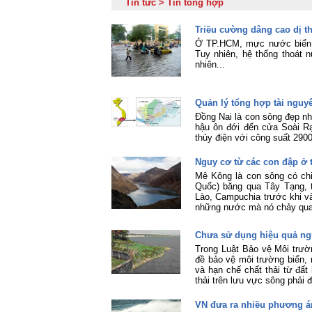
Tin tức > Tin tổng hợp
Triều cường dâng cao dị t
Ở TP.HCM, mực nước biển d
Tuy nhiên, hệ thống thoát 
nhiên...
Quản lý tổng hợp tài nguy
Đồng Nai là con sông đẹp nhấ
hậu ôn đới đến cửa Soài R
thủy điện với công suất 2
Nguy cơ từ các con đập ở
Mê Kông là con sông có chiề
Quốc) băng qua Tây Tạng, 
Lào, Campuchia trước khi và
những nước mà nó chảy qua
Chưa sử dụng hiệu quả ng
Trong Luật Bảo vệ Môi trư
đề bảo vệ môi trường biển,
và hạn chế chất thải từ đất
thải trên lưu vực sông phải 
VN đưa ra nhiều phương á