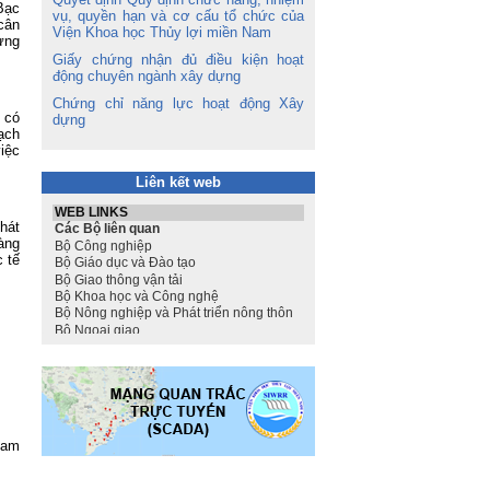
Bạc
vụ, quyền hạn và cơ cấu tổ chức của
 cân
Viện Khoa học Thủy lợi miền Nam
ừng
Giấy chứng nhận đủ điều kiện hoạt
động chuyên ngành xây dựng
Chứng chỉ năng lực hoạt động Xây
 có
dựng
ạch
iệc
Liên kết web
hát
àng
 tế
Nam