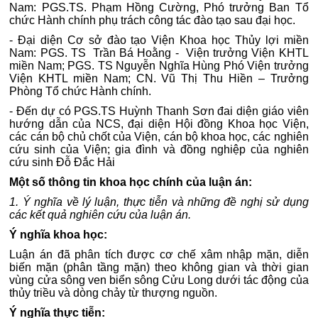
Nam: PGS.TS. Phạm Hồng Cường, Phó trưởng Ban Tổ
chức Hành chính phụ trách công tác đào tạo sau đại học.
- Đại diện Cơ sở đào tạo Viện Khoa học Thủy lợi miền
Nam: PGS. TS Trần Bá Hoằng - Viện trưởng Viện KHTL
miền Nam; PGS. TS Nguyễn Nghĩa Hùng Phó Viện trưởng
Viện KHTL miền Nam; CN. Vũ Thị Thu Hiền – Trưởng
Phòng Tổ chức Hành chính.
- Đến dự có PGS.TS Huỳnh Thanh Sơn đai diện giáo viên
hướng dẫn của NCS, đại diện Hội đồng Khoa học Viện,
các cán bộ chủ chốt của Viện, cán bộ khoa học, các nghiên
cứu sinh của Viện; gia đình và đồng nghiệp của nghiên
cứu sinh Đỗ Đắc Hải
Một số thông tin khoa học chính của luận án:
1. Ý nghĩa về lý luận, thực tiễn và những đề nghị sử dụng
các kết quả nghiên cứu của luận án.
Ý nghĩa khoa học:
Luận án đã phân tích được cơ chế xâm nhập mặn, diễn
biến mặn (phân tầng mặn) theo không gian và thời gian
vùng cửa sông ven biển sông Cửu Long dưới tác động của
thủy triều và dòng chảy từ thượng nguồn.
Ý nghĩa thực tiễn: