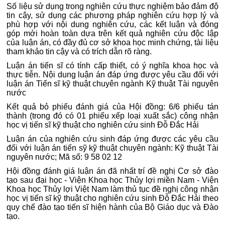
Số liệu sử dụng trong nghiên cứu thực nghiệm bảo đảm độ
tin cậy, sử dụng các phương pháp nghiên cứu hợp lý và
phù hợp với nội dung nghiên cứu, các kết luận và đóng
góp mới hoàn toàn dựa trên kết quả nghiên cứu độc lập
của luận án, có đầy đủ cơ sở khoa học minh chứng, tài liệu
tham khảo tin cậy và có trích dẫn rõ ràng.
Luận án tiến sĩ có tính cấp thiết, có ý nghĩa khoa học và
thực tiễn. Nội dung luận án đáp ứng được yêu cầu đối với
luận án Tiến sĩ kỹ thuật chuyên ngành Kỹ thuật Tài nguyên
nước
Kết quả bỏ phiếu đánh giá của Hội đồng: 6/6 phiếu tán
thành (trong đó có 01 phiếu xếp loại xuất sắc) công nhận
học vị tiến sĩ kỹ thuật cho nghiên cứu sinh Đỗ Đắc Hải
Luận án của nghiên cứu sinh đáp ứng được các yêu cầu
đối với luận án tiến sỹ kỹ thuật chuyên ngành: Kỹ thuật Tài
nguyên nước; Mã số: 9 58 02 12
Hội đồng đánh giá luận án đã nhất trí đề nghị Cơ sở đào
tạo sau đại học - Viện Khoa học Thủy lợi miền Nam - Viện
Khoa học Thủy lợi Việt Nam làm thủ tục đề nghị công nhận
học vị tiến sĩ kỹ thuật cho nghiên cứu sinh Đỗ Đắc Hải theo
quy chế đào tạo tiến sĩ hiện hành của Bộ Giáo dục và Đào
tạo.