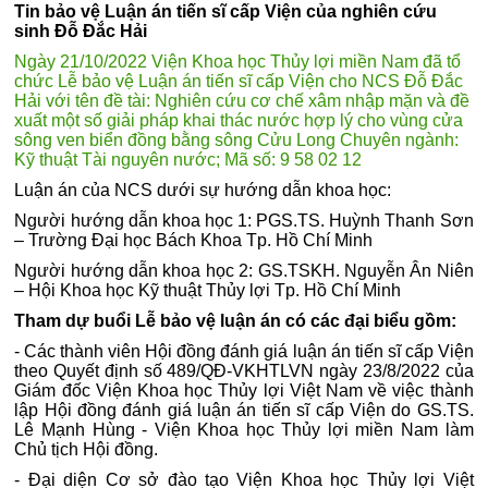
Tin bảo vệ Luận án tiến sĩ cấp Viện của nghiên cứu
sinh Đỗ Đắc Hải
Ngày 21/10/2022 Viện Khoa học Thủy lợi miền Nam đã tổ
chức Lễ bảo vệ Luận án tiến sĩ cấp Viện cho NCS Đỗ Đắc
Hải với tên đề tài: Nghiên cứu cơ chế xâm nhập mặn và đề
xuất một số giải pháp khai thác nước hợp lý cho vùng cửa
sông ven biển đồng bằng sông Cửu Long Chuyên ngành:
Kỹ thuật Tài nguyên nước; Mã số: 9 58 02 12
Luận án của NCS dưới sự hướng dẫn khoa học:
Người hướng dẫn khoa học 1: PGS.TS. Huỳnh Thanh Sơn
– Trường Đại học Bách Khoa Tp. Hồ Chí Minh
Người hướng dẫn khoa học 2: GS.TSKH. Nguyễn Ân Niên
– Hội Khoa học Kỹ thuật Thủy lợi Tp. Hồ Chí Minh
Tham dự buổi Lễ bảo vệ luận án có các đại biểu gồm:
- Các thành viên Hội đồng đánh giá luận án tiến sĩ cấp Viện
theo Quyết định số 489/QĐ-VKHTLVN ngày 23/8/2022 của
Giám đốc Viện Khoa học Thủy lợi Việt Nam về việc thành
lập Hội đồng đánh giá luận án tiến sĩ cấp Viện do GS.TS.
Lê Mạnh Hùng - Viện Khoa học Thủy lợi miền Nam làm
Chủ tịch Hội đồng.
- Đại diện Cơ sở đào tạo Viện Khoa học Thủy lợi Việt