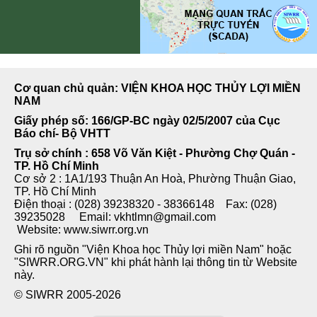
Cơ quan chủ quản: VIỆN KHOA HỌC THỦY LỢI MIỀN
NAM
Giấy phép số: 166/GP-BC ngày 02/5/2007 của Cục
Báo chí- Bộ VHTT
Trụ sở chính : 658 Võ Văn Kiệt - Phường Chợ Quán -
TP. Hồ Chí Minh
Cơ sở 2 : 1A1/193 Thuận An Hoà, Phường Thuận Giao,
TP. Hồ Chí Minh
Điện thoại : (028) 39238320 - 38366148 Fax: (028)
39235028 Email: vkhtlmn@gmail.com
Website: www.siwrr.org.vn
Ghi rõ nguồn "Viện Khoa học Thủy lợi miền Nam" hoặc
"SIWRR.ORG.VN" khi phát hành lại thông tin từ Website
này.
© SIWRR 2005-2026