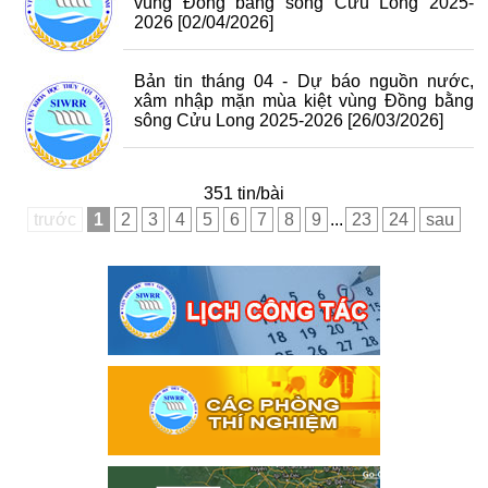
vùng Đồng bằng sông Cửu Long 2025-
2026
[02/04/2026]
Bản tin tháng 04 - Dự báo nguồn nước,
xâm nhập mặn mùa kiệt vùng Đồng bằng
sông Cửu Long 2025-2026
[26/03/2026]
351 tin/bài
trước
1
2
3
4
5
6
7
8
9
...
23
24
sau