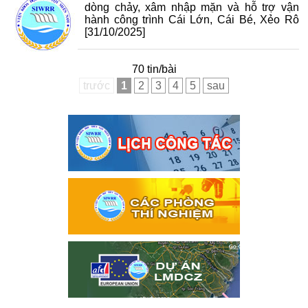
dòng chảy, xâm nhập mặn và hỗ trợ vận
hành công trình Cái Lớn, Cái Bé, Xẻo Rô
[31/10/2025]
70 tin/bài
trước
1
2
3
4
5
sau