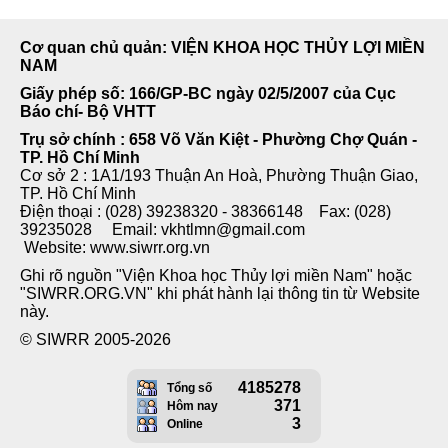
Cơ quan chủ quản: VIỆN KHOA HỌC THỦY LỢI MIỀN
NAM
Giấy phép số: 166/GP-BC ngày 02/5/2007 của Cục
Báo chí- Bộ VHTT
Trụ sở chính : 658 Võ Văn Kiệt - Phường Chợ Quán -
TP. Hồ Chí Minh
Cơ sở 2 : 1A1/193 Thuận An Hoà, Phường Thuận Giao,
TP. Hồ Chí Minh
Điện thoại : (028) 39238320 - 38366148 Fax: (028)
39235028 Email: vkhtlmn@gmail.com
Website: www.siwrr.org.vn
Ghi rõ nguồn "Viện Khoa học Thủy lợi miền Nam" hoặc
"SIWRR.ORG.VN" khi phát hành lại thông tin từ Website
này.
© SIWRR 2005-2026
4185278
Tổng số
371
Hôm nay
3
Online