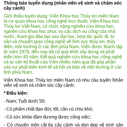
Thông báo tuyển dụng (nhân viên vệ sinh và chăm sóc
cây cảnh)
Giới thiệu tuyển dụng: Viện Khoa học Thủy lợi miền Nam
là cơ quan khoa học công nghệ trực thuộc Viện Khoa học
Thủy lợi Việt Nam, có chức năng nghiên cứu khoa học,
nghiên cứu khoa học phục vụ các dịch vụ công của nhà
nước, tham gia đào tạo sau đại học, hợp tác quốc tế, tư
vấn và chuyển giao công nghệ về lĩnh vực thủy lợi, thủy
điện, môi trường ở các tỉnh phía Nam. Viện được thành lập
từ năm 1978, đến nay đã có quá trình xây dựng và phát
triển hơn 40 năm. Kết quả nghiên cứu khoa học công nghệ
và tư vấn kỹ thuật của Viện nhiều năm qua đã góp phần
vào sự phát triển kinh tế xã hội và bảo vệ môi trường ở các
tỉnh phía Nam.
Viện Khoa học Thủy lợi miền Nam có nhu cầu tuyển Nhân
viên vệ sinh và chăm sóc cây cảnh;
* Điều kiện:
- Nam; Tuổi dưới 50;
- Có phẩm chất đạo đức tốt, cần cù chịu khó;
- Có sức khỏe đảm đương được công việc;
- Có chuyên môn cắt tỉa cây cảnh và dọn dẹp vệ sinh sân