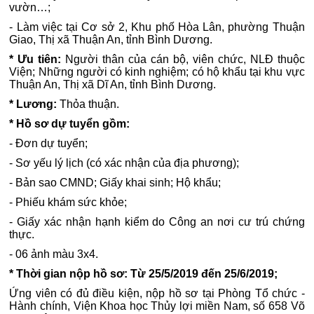
vườn…;
- Làm việc tại Cơ sở 2, Khu phố Hòa Lân, phường Thuận
Giao, Thị xã Thuận An, tỉnh Bình Dương.
* Ưu tiên:
Người thân của cán bộ, viên chức, NLĐ thuộc
Viện; Những người có kinh nghiệm; có hộ khẩu tại khu vực
Thuận An, Thị xã Dĩ An, tỉnh Bình Dương.
* Lương:
Thỏa thuận.
* Hồ sơ dự tuyển gồm:
- Đơn dự tuyển;
- Sơ yếu lý lịch (có xác nhận của địa phương);
- Bản sao CMND; Giấy khai sinh; Hộ khẩu;
- Phiếu khám sức khỏe;
- Giấy xác nhận hạnh kiểm do Công an nơi cư trú chứng
thực.
- 06 ảnh màu 3x4.
* Thời gian nộp hồ sơ: Từ 25/5/2019 đến 25/6/2019;
Ứng viên có đủ điều kiện, nộp hồ sơ tại Phòng Tổ chức -
Hành chính, Viện Khoa học Thủy lợi miền Nam, số 658 Võ