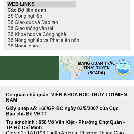
Cơ quan chủ quản: VIỆN KHOA HỌC THỦY LỢI MIỀN
NAM
Giấy phép số: 166/GP-BC ngày 02/5/2007 của Cục
Báo chí- Bộ VHTT
Trụ sở chính : 658 Võ Văn Kiệt - Phường Chợ Quán -
TP. Hồ Chí Minh
Cơ sở 2 : 1A1/193 Thuận An Hoà, Phường Thuận Giao,