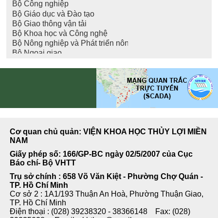
Cơ quan chủ quản: VIỆN KHOA HỌC THỦY LỢI MIỀN
NAM
Giấy phép số: 166/GP-BC ngày 02/5/2007 của Cục
Báo chí- Bộ VHTT
Trụ sở chính : 658 Võ Văn Kiệt - Phường Chợ Quán -
TP. Hồ Chí Minh
Cơ sở 2 : 1A1/193 Thuận An Hoà, Phường Thuận Giao,
TP. Hồ Chí Minh
Điện thoại : (028) 39238320 - 38366148 Fax: (028)