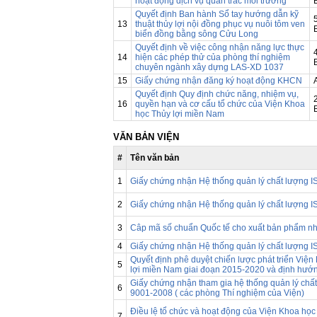
hoạt động dịch vụ quan trắc môi trường
Quyết định Ban hành Sổ tay hướng dẫn kỹ
13
thuật thủy lợi nội đồng phục vụ nuôi tôm ven
biển đồng bằng sông Cửu Long
Quyết định về việc công nhận năng lực thực
14
hiện các phép thử của phòng thí nghiệm
chuyên ngành xây dựng LAS-XD 1037
15
Giấy chứng nhận đăng ký hoạt động KHCN
Quyết định Quy định chức năng, nhiệm vụ,
16
quyền hạn và cơ cấu tổ chức của Viện Khoa
học Thủy lợi miền Nam
VĂN BẢN VIỆN
#
Tên văn bản
1
Giấy chứng nhận Hệ thống quản lý chất lượng 
2
Giấy chứng nhận Hệ thống quản lý chất lượng 
3
Câp mã số chuẩn Quốc tế cho xuất bản phẩm nh
4
Giấy chứng nhận Hệ thống quản lý chất lượng 
Quyết định phê duyệt chiến lược phát triển Viện
5
lợi miền Nam giai đoạn 2015-2020 và định hướ
Giấy chứng nhận tham gia hệ thống quản lý chấ
6
9001-2008 ( các phòng Thí nghiệm của Viện)
Điều lệ tổ chức và hoạt động của Viện Khoa học
7