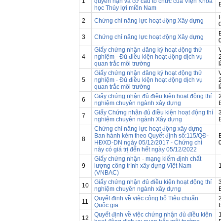
1
quyền hạn và cơ cấu tổ chức của Viện Khoa
học Thủy lợi miền Nam
2
Chứng chỉ năng lực hoạt động Xây dựng
3
Chứng chỉ năng lực hoạt động Xây dựng
Giấy chứng nhận đăng ký hoạt động thử
4
nghiệm - Đủ điều kiện hoạt động dịch vụ
quan trắc môi trường
Giấy chứng nhận đăng ký hoạt động thử
5
nghiệm - Đủ điều kiện hoạt động dịch vụ
quan trắc môi trường
Giấy chứng nhận đủ điều kiện hoạt động thí
6
nghiệm chuyên ngành xây dựng
Giấy Chứng nhận đủ điều kiện hoạt động thí
7
nghiệm chuyên ngành Xây dựng
Chứng chỉ năng lực hoạt động xây dựng
Ban hành kèm theo Quyết định số:115/QĐ-
8
HĐXD-DN ngày 05/12/2017 - Chứng chỉ
này có giá trị đến hết ngày 05/12/2022
Giấy chứng nhận - mạng kiểm định chất
9
lượng công trình xây dựng Việt Nam
(VNBAC)
Giấy chứng nhận đủ điều kiện hoạt động thí
10
nghiệm chuyên ngành xây dựng
Quyết định về việc công bố Tiêu chuẩn
11
Quốc gia
Quyết định về việc chứng nhận đủ điều kiện
12