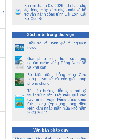
ết
Bản tin tháng 07/ 2026 - dự báo chế
ên
độ dòng chảy, xâm nhập mặn và hỗ
df
ộ
trợ vận hành công trình Cái Lớn, Cái
Bé, Xẻo Rô.
ền
a
Sách mới trong thư viện
ời
Điều tra và đánh giá tài nguyên
á
nước
oa
Giải pháp tổng hợp sử dụng
nguồn nước vùng Đông Nam Bộ
và Phụ cận
Bờ biển đồng bằng sông Cửu
Long - Sạt lở và các giải pháp
phòng chống
Tài liệu hướng dẫn tạm thời kỹ
thuật trữ nước, tưới hiệu quả cho
cây ăn trái vùng Đồng bằng sông
Cửu Long (Áp dụng trong điều
kiện xâm nhập mặn mùa khô năm
2020-2021)
Văn bản pháp quy
Quyết định Quy định chức năng, nhiệm