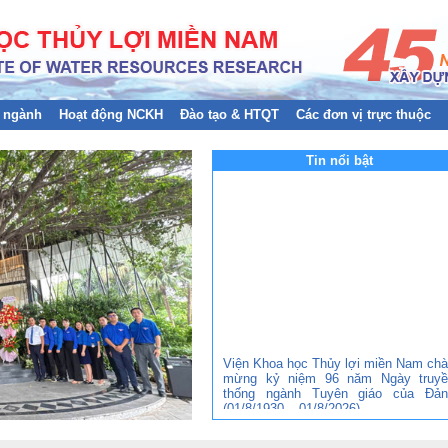
 ngành
Hoạt động NCKH
Đào tạo & HTQT
Các đơn vị trực thuộc
Tin nổi bật
Viện Khoa học Thủy lợi miền Nam ch
mừng kỷ niệm 96 năm Ngày truyề
thống ngành Tuyên giáo của Đản
(01/8/1930 – 01/8/2026)
Đảng bộ Viện Khoa học Thủy lợi mi
Nam tham gia Hội nghị trực tuyến to