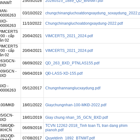
25/05/2026
20260525_1889_QD_BNNMT.pdf
BNNMT
lợi miền Nam tham gia Hội nghị sơ k
công tác Đoàn và phong trào thanh ni
HAN-
03/10/2022
chungchinangluchoatdongxaydung_soxaydung_2022.p
06 tháng đầu năm 2026 của Đoàn B
00006263
Nông nghiệp và Môi trường
BXD-
11/10/2022
Chungchinangluchoatdongxaydung-2022.pdf
00006263
Tuổi trẻ Viện Khoa học Thủy lợi mi
Nam tham gia dâng hương, dâng ho
VIMCERTS
tại Bia tượng niệm nhà đèn Chợ Quán
200 - cấp
20/04/2021
VIMCERTS_2021_2024.pdf
lần 02
Lễ khai mạc Hội thao viên chức, ngư
VIMCERTS
lao động năm 2026 và Giải bóng đ
200 - cấp
20/04/2021
VIMCERTS_2021_2024.pdf
truyền thống lần thứ XIV của Viện Kh
lần 02
học Thủy lợi miền Nam
263/GCN-
08/09/2022
QD_263_BXD_PTNLAS155.pdf
BXD
309/GCN -
09/04/2019
QĐ-LASS-XD-155.pdf
BXD
BXD -
05/12/2017
Chungnhannanglucxaydung.pdf
00006263
100/MKĐ
18/01/2022
Giaychungnhan-100-MKĐ-2022.pdf
35/GCN-
18/01/2019
Giay chung nhan_35_GCN_BXD.pdf
BXD
2586/QĐ-
TCVN 12262-2018_Tinh toan TL tran dang phim
06/09/2018
BKHCN
pianoh.pdf
1892/QĐ-
07/08/2017
Quyetdinh_1892_BTNMT.pdf