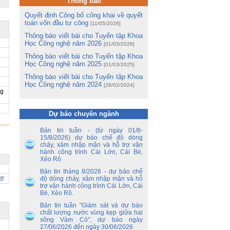
Thông báo
và
hị
Quyết định Công bố công khai về quyết
ng
toán vốn đầu tư công
[11/05/2026]
Thông báo viết bài cho Tuyển tập Khoa
m
Học Công nghệ năm 2026
[01/03/2026]
m
Thông báo viết bài cho Tuyển tập Khoa
Lê
Học Công nghệ năm 2025
[01/03/2025]
Thông báo viết bài cho Tuyển tập Khoa
ng
Học Công nghệ năm 2024
ua
[28/02/2024]
ng
tổ
ận
Dự báo chuyên ngành
ến
Bản tin tuần - (từ ngày 01/8-
15/8/2026) dự báo chế độ dòng
ền
chảy, xâm nhập mặn và hỗ trợ vận
nh
hành công trình Cái Lớn, Cái Bé,
y
Xẻo Rô
 –
Bản tin tháng 8/2026 - dự báo chế
độ dòng chảy, xâm nhập mặn và hỗ
df
nh
trợ vận hành công trình Cái Lớn, Cái
ao
Bé, Xẻo Rô.
hủ
Bản tin tuần "Giám sát và dự báo
an
chất lượng nước vùng kẹp giữa hai
sông Vàm Cỏ", dự báo ngày
27/06/2026 đến ngày 30/06/2026
ủy