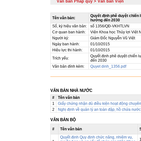
Văn bản Pháp quy > Văn bản Viện
Quyết định phê duyệt chiến 
Tên văn bản:
hướng đến 2030
Số, ký hiệu văn bản:
số 1356/QĐ-VKHTLVN
Cơ quan ban hành:
Viện Khoa học Thủy lợi Việt
Người ký:
Giám Đốc Nguyễn Vũ Việt
Ngày ban hành:
01/10/2015
Hiệu lực thi hành:
01/10/2015
Quyết định phê duyệt chiến l
Trích yếu:
đến 2030
Văn bản đính kèm:
Quyet dinh_1356.pdf
VĂN BẢN NHÀ NƯỚC
#
Tên văn bản
1
Giấy chứng nhận đủ điều kiện hoạt động chuyê
2
Nghị định về quản lý an toàn đập, hồ chứa nước
VĂN BẢN BỘ
#
Tên văn bản
Quyết định Quy định chức năng, nhiệm vụ,