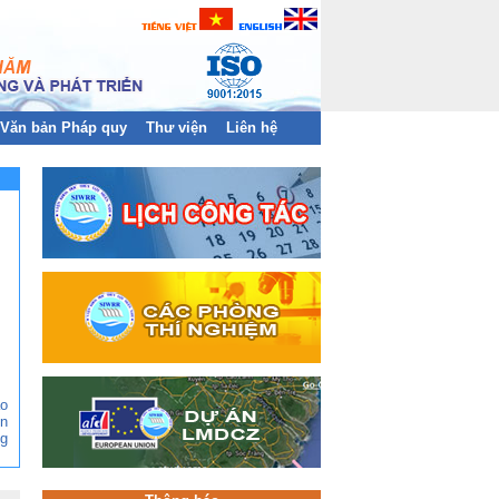
Văn bản Pháp quy
Thư viện
Liên hệ
ào
n
g
ền
àn