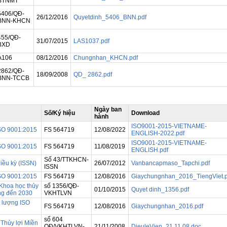
BTNMT
5406/QĐ-
26/12/2016
Quyetdinh_5406_BNN.pdf
BNN-KHCN
455/QĐ-
31/07/2015
LAS1037.pdf
BXD
A106
08/12/2016
Chungnhan_KHCN.pdf
2862/QĐ-
18/09/2008
QD_ 2862.pdf
BNN-TCCB
Ngày ban
Số/Ký hiệu
Download
hành
ISO9001-2015-VIETNAME-
ISO 9001:2015
FS 564719
12/08/2022
ENGLISH-2022.pdf
ISO9001-2015-VIETNAME-
ISO 9001:2015
FS 564719
11/08/2019
ENGLISH.pdf
Số 43/TTKHCN-
iều kỳ (ISSN)
26/07/2012
Vanbancapmaso_Tapchi.pdf
ISSN
ISO 9001:2015
FS 564719
12/08/2016
Giaychungnhan_2016_TiengViet.p
 Khoa học thủy
số 1356/QĐ-
01/10/2015
Quyet dinh_1356.pdf
ng đến 2030
VKHTLVN
t lượng ISO
FS 564719
12/08/2016
Giaychungnhan_2016.pdf
số 604
 Thủy lợi Miền
QĐ/VKHTLVN-
21/11/2008
DieuleVien_21.11.08.doc