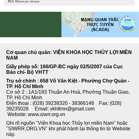
Cơ quan chủ quản: VIỆN KHOA HỌC THỦY LỢI MIỀN
NAM
Giấy phép số: 166/GP-BC ngày 02/5/2007 của Cục
Báo chí- Bộ VHTT
Trụ sở chính : 658 Võ Văn Kiệt - Phường Chợ Quán -
TP. Hồ Chí Minh
Cơ sở 2 : 1A1/193 Thuận An Hoà, Phường Thuận Giao,
TP. Hồ Chí Minh
Điện thoại : (028) 39238320 - 38366148 Fax: (028)
39235028 Email: vkhtlmn@gmail.com
Website: www.siwrr.org.vn
Ghi rõ nguồn "Viện Khoa học Thủy lợi miền Nam" hoặc
"SIWRR.ORG.VN" khi phát hành lại thông tin từ Website
này.