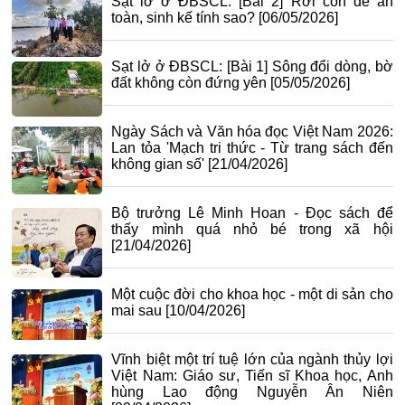
Sạt lở ở ĐBSCL: [Bài 2] Rời cồn để an
toàn, sinh kế tính sao?
[06/05/2026]
Sạt lở ở ĐBSCL: [Bài 1] Sông đổi dòng, bờ
đất không còn đứng yên
[05/05/2026]
Ngày Sách và Văn hóa đọc Việt Nam 2026:
Lan tỏa 'Mạch tri thức - Từ trang sách đến
không gian số'
[21/04/2026]
Bộ trưởng Lê Minh Hoan - Đọc sách để
thấy mình quá nhỏ bé trong xã hội
[21/04/2026]
Một cuộc đời cho khoa học - một di sản cho
mai sau
[10/04/2026]
Vĩnh biệt một trí tuệ lớn của ngành thủy lợi
Việt Nam: Giáo sư, Tiến sĩ Khoa học, Anh
hùng Lao động Nguyễn Ân Niên