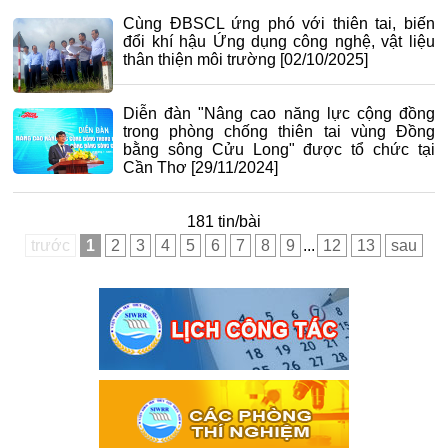
Cùng ĐBSCL ứng phó với thiên tai, biến
đổi khí hậu Ứng dụng công nghệ, vật liệu
thân thiện môi trường
[02/10/2025]
Diễn đàn "Nâng cao năng lực cộng đồng
trong phòng chống thiên tai vùng Đồng
bằng sông Cửu Long" được tổ chức tại
Cần Thơ
[29/11/2024]
181 tin/bài
trước
1
2
3
4
5
6
7
8
9
...
12
13
sau