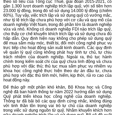
theo số liệu của Tổng cục Thuế, giai đoạn 2015-2021, có
gần 1.300 lượt doanh nghiệp trích lập quỹ, với số tiền hơn
23.000 tỷ đồng, trong đó số sử dụng 14.000 tỷ đồng (chiếm
60%). Tuy vậy, việc trích lập và sử dụng quỹ có vướng mắc,
như tỷ lệ trích lập chưa phù hợp với cơ cấu và quy mô của
doanh nghiệp Việt Nam, trong đó phần lớn là doanh nghiệp
vừa và nhỏ. Không có doanh nghiệp FDI nào trích lập quỹ,
cho thấy cơ chế khuyến khích trích lập và sử dụng chưa đủ
hấp dẫn. Quy định hiện nay không cho phép sử dụng quỹ
để mua sắm máy móc, thiết bị, đổi mới công nghệ phục vụ
trực tiếp cho hoạt động sản xuất kinh doanh. Các quy định
về quản lý quỹ cũng không phát huy tính tự chủ, tự chịu
trách nhiệm của doanh nghiệp. Ngoài ra, thủ tục hành
chính trong kiểm soát chi của quỹ chưa linh động và chưa
phù hợp với đặc thù; thủ tục mua sắm phục vụ nhiệm vụ
khoa học công nghệ thực hiện theo dự án đầu tư, chưa
phù hợp với đặc thù tính mới, hiếm, kịp thời, rủi ro cao của
hoạt động này.
Để tháo gỡ một phần khó khăn, Bộ Khoa học và Công
nghệ đã ban hành thông tư năm 2022 hướng dẫn sử dụng
Quỹ phát triển khoa học công nghệ của doanh nghiệp.
Thông tư đã bãi bỏ các quy định cứng nhắc, không đúng
với tinh thần tôn trọng vai trò tự chủ của doanh nghiệp
trong việc sử dụng nguồn từ quỹ. Nhằm khuyến khích hơn
nữa doanh nghiệp trích lập và sử dụng quỹ, Bộ sẽ đề xuất