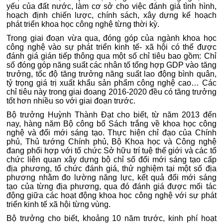
yếu của đất nước, làm cơ sở cho việc đánh giá tình hình,
hoạch định chiến lược, chính sách, xây dựng kế hoạch
phát triển khoa học công nghệ từng thời kỳ.
Trong giai đoạn vừa qua, đóng góp của ngành khoa học
công nghệ vào sự phát triển kinh tế- xã hội có thể được
đánh giá gián tiếp thông qua một số chỉ tiêu bao gồm: Chỉ
số đóng góp năng suất các nhân tố tổng hợp GDP vào tăng
trưởng, tốc độ tăng trưởng năng suất lao động bình quân,
tỷ trọng giá trị xuất khẩu sản phẩm công nghệ cao… Các
chỉ tiêu này trong giai đoang 2016-2020 đều có tăng trưởng
tốt hơn nhiều so với giai đoạn trước.
Bộ trưởng Huỳnh Thành Đạt cho biết, từ năm 2013 đến
nay, hàng năm Bộ công bố Sách trắng về khoa học công
nghệ và đổi mới sáng tạo. Thực hiện chỉ đạo của Chính
phủ, Thủ tướng Chính phủ, Bộ Khoa học và Công nghệ
đang phối hợp với tổ chức Sở hữu trí tuệ thế giới và các tổ
chức liên quan xây dựng bộ chỉ số đổi mới sáng tạo cấp
địa phương, tổ chức đánh giá, thử nghiệm tại một số địa
phương nhằm đo lường năng lực, kết quả đổi mới sáng
tạo của từng địa phương, qua đó đánh giá được mối tác
động giữa các hoạt động khoa học công nghệ với sự phát
triển kinh tế xã hội từng vùng.
Bộ trưởng cho biết, khoảng 10 năm trước, kinh phí hoạt