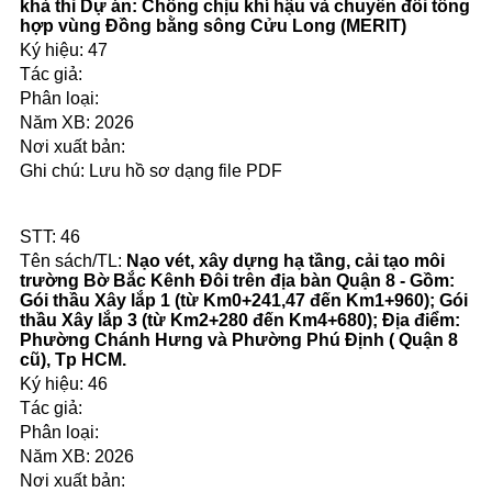
khả thi Dự án: Chống chịu khí hậu và chuyển đổi tổng
hợp vùng Đồng bằng sông Cửu Long (MERIT)
47
2026
Lưu hồ sơ dạng file PDF
46
Nạo vét, xây dựng hạ tầng, cải tạo môi
trường Bờ Bắc Kênh Đôi trên địa bàn Quận 8 - Gồm:
Gói thầu Xây lắp 1 (từ Km0+241,47 đến Km1+960); Gói
thầu Xây lắp 3 (từ Km2+280 đến Km4+680); Địa điểm:
Phường Chánh Hưng và Phường Phú Định ( Quận 8
cũ), Tp HCM.
46
2026