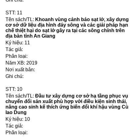
11
Khoanh vùng cảnh báo sạt lở, xây dựng
cơ sở dữ liệu địa hình đáy sông và các giải pháp hạn
chế thiệt hại do sạt lở gây ra tại các sông chính trên
địa bàn tỉnh An Giang
11
2019
10
Đầu tư xây dựng cơ sở hạ tầng phục vụ
chuyển đổi sản xuất phù hợp với điều kiện sinh thái,
nâng cao sinh kế thích ứng biến đổi khí hậu vùng Cù
lao Dung
10